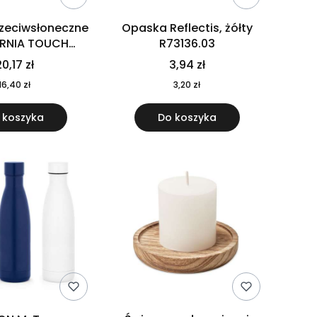
rzeciwsłoneczne
Opaska Reflectis, żółty
ORNIA TOUCH
R73136.03
9617-10
0,17 zł
3,94 zł
16,40 zł
3,20 zł
 koszyka
Do koszyka