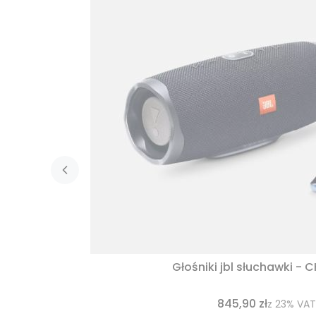
Głośniki jbl słuchawki - 
845,90 zł
z
23%
VAT