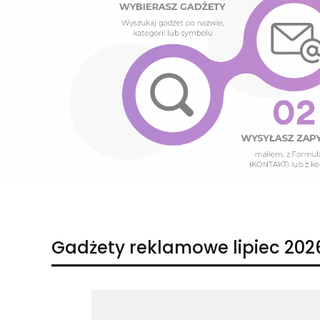
Naciśnij Enter lub spację, aby otworzyć stronę.
Naciśnij Enter lub spację, aby otworzyć stronę.
Gadżety reklamowe lipiec 202