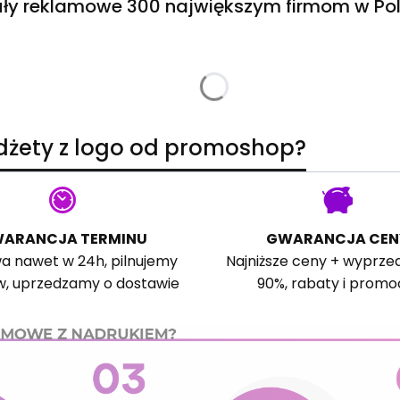
ły reklamowe 300 największym firmom w Pol
adżety z logo od promoshop?
ARANCJA TERMINU
GWARANCJA CEN
a nawet w 24h, pilnujemy
Najniższe ceny + wyprze
w, uprzedzamy o dostawie
90%, rabaty i promo