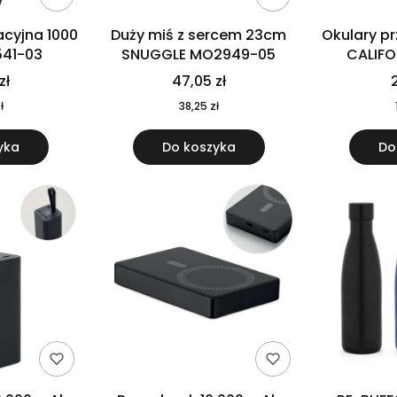
cyjna 1000
Duży miś z sercem 23cm
Okulary p
541-03
SNUGGLE MO2949-05
CALIF
MO
zł
47,05 zł
2
ł
38,25 zł
yka
Do koszyka
Do