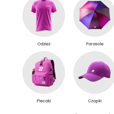
Odzież
Parasole
Plecaki
Czapki