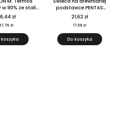
ON M. Termos
Świeca na drewnianej
w 90% ze stali
podstawce PENTAS
j pochodzącej z
MO6282-40
6,44 zł
21,62 zł
u 520 ml 94294
37,76 zł
17,58 zł
 koszyka
Do koszyka