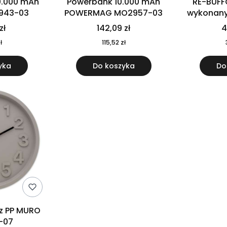
0.000 mAh
Powerbank 10.000 mAh
RE-BUFF
943-03
POWERMAG MO2957-03
wykonany 
nierdzewne
zł
142,09 zł
4
recykling
ł
115,52 zł
yka
Do koszyka
Do
 z PP MURO
-07