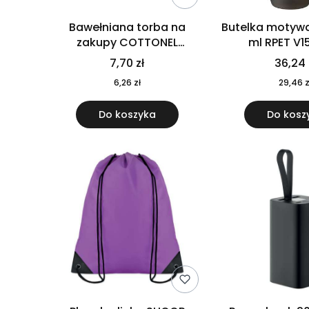
Bawełniana torba na
Butelka motywa
zakupy COTTONEL
ml RPET V1
COLOUR++ MO9846-11
7,70 zł
36,24 
6,26 zł
29,46 z
Do koszyka
Do kosz