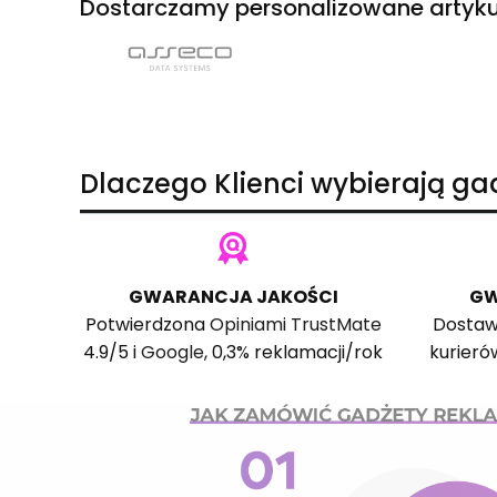
Dostarczamy personalizowane artyku
Dlaczego Klienci wybierają g
GWARANCJA JAKOŚCI
GW
Potwierdzona
Opiniami TrustMate
Dostaw
4.9/5 i
Google
, 0,3% reklamacji/rok
kurieró