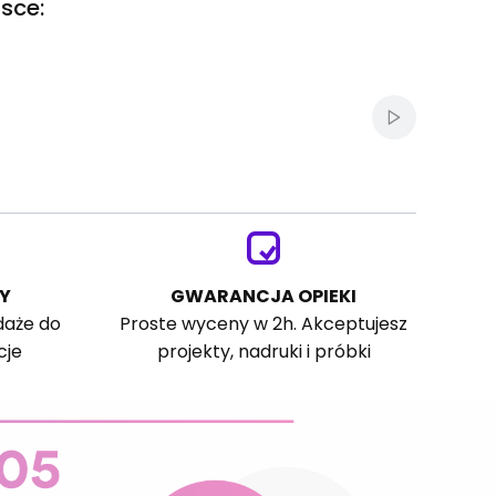
sce:
Włącz autom
Y
GWARANCJA OPIEKI
daże do
Proste wyceny w 2h. Akceptujesz
cje
projekty, nadruki i próbki