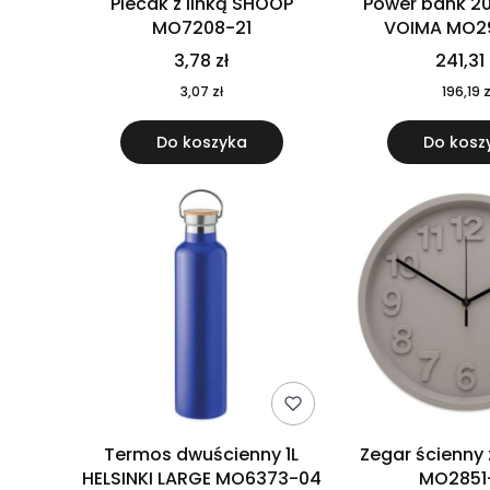
Plecak z linką SHOOP
Power bank 2
MO7208-21
VOIMA MO2
3,78 zł
241,31 
3,07 zł
196,19 z
Do koszyka
Do kosz
Termos dwuścienny 1L
Zegar ścienny
HELSINKI LARGE MO6373-04
MO2851