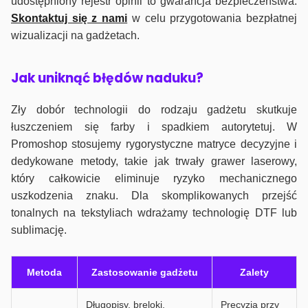
udostępniony rejestr opinii to gwarancja bezpieczeństwa.
Skontaktuj się z nami
w celu przygotowania bezpłatnej
wizualizacji na gadżetach.
J
ak uniknąć błędów naduku?
Zły dobór technologii do rodzaju gadżetu skutkuje
łuszczeniem się farby i spadkiem autorytetuj. W
Promoshop stosujemy rygorystyczne matryce decyzyjne i
dedykowane metody, takie jak trwały grawer laserowy,
który całkowicie eliminuje ryzyko mechanicznego
uszkodzenia znaku. Dla skomplikowanych przejść
tonalnych na tekstyliach wdrażamy technologię DTF lub
sublimację.
Metoda
Zastosowanie gadżetu
Zalety
Długopisy, breloki,
Precyzja przy