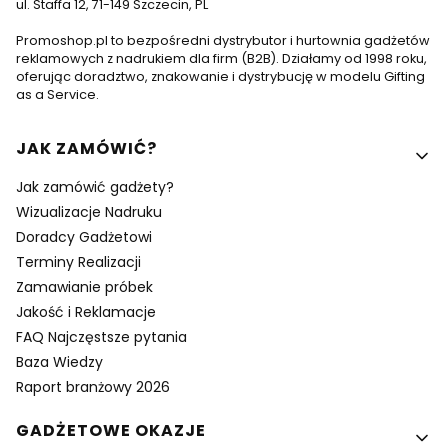
ul. Staffa 12, 71-149 Szczecin, PL
Promoshop.pl to bezpośredni dystrybutor i hurtownia gadżetów
reklamowych z nadrukiem dla firm (B2B). Działamy od 1998 roku,
oferując doradztwo, znakowanie i dystrybucję w modelu Gifting
as a Service.
Linki w stopce
JAK ZAMÓWIĆ?
Jak zamówić gadżety?
Wizualizacje Nadruku
Doradcy Gadżetowi
Terminy Realizacji
Zamawianie próbek
Jakość i Reklamacje
FAQ Najczęstsze pytania
Baza Wiedzy
Raport branżowy 2026
GADŻETOWE OKAZJE