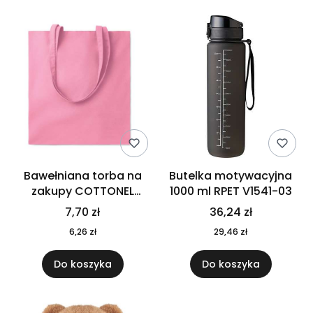
Bawełniana torba na
Butelka motywacyjna
zakupy COTTONEL
1000 ml RPET V1541-03
COLOUR++ MO9846-11
7,70 zł
36,24 zł
6,26 zł
29,46 zł
Do koszyka
Do koszyka