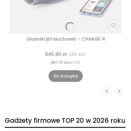
Głośniki jbl słuchawki - CHARGE 4
845,90 zł
z
23%
VAT
687,72 zł
bez VAT
Do koszyka
Gadżety firmowe TOP 20 w 2026 roku