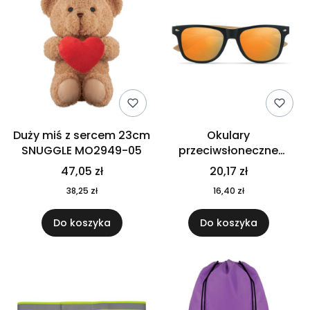
Duży miś z sercem 23cm
Okulary
SNUGGLE MO2949-05
przeciwsłoneczne
CALIFORNIA TOUCH
47,05 zł
20,17 zł
MO9617-10
38,25 zł
16,40 zł
Do koszyka
Do koszyka