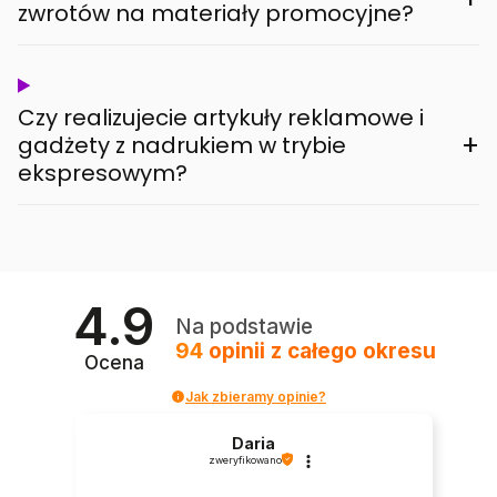
zwrotów na materiały promocyjne?
Czy realizujecie artykuły reklamowe i
+
gadżety z nadrukiem w trybie
ekspresowym?
4.9
Na podstawie
94
opinii
z całego okresu
Ocena
Jak zbieramy opinie?
Daria
zweryfikowano