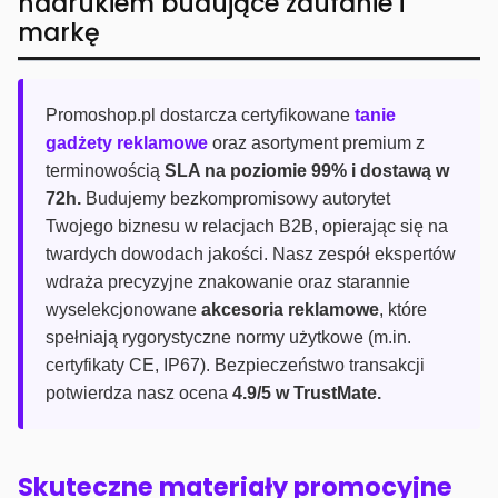
nadrukiem budujące zaufanie i
markę
Promoshop.pl dostarcza certyfikowane
tanie
gadżety reklamowe
oraz asortyment premium z
terminowością
SLA na poziomie 99% i dostawą w
72h.
Budujemy bezkompromisowy autorytet
Twojego biznesu w relacjach B2B, opierając się na
twardych dowodach jakości. Nasz zespół ekspertów
wdraża precyzyjne znakowanie oraz starannie
wyselekcjonowane
akcesoria reklamowe
, które
spełniają rygorystyczne normy użytkowe (m.in.
certyfikaty CE, IP67). Bezpieczeństwo transakcji
potwierdza nasz ocena
4.9/5 w TrustMate.
Skuteczne materiały promocyjne