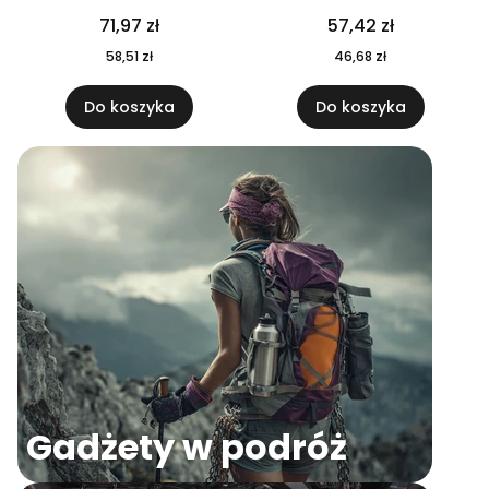
04
71,97 zł
57,42 zł
58,51 zł
46,68 zł
Do koszyka
Do koszyka
Gadżety w podróż