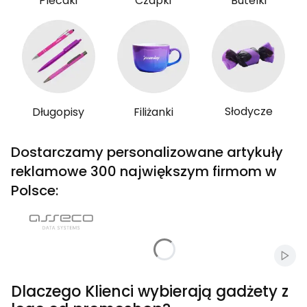
Plecaki
Czapki
Butelki
Słodycze
Długopisy
Filiżanki
Dostarczamy personalizowane artykuły
reklamowe 300 największym firmom w
Polsce:
Włąc
Dlaczego Klienci wybierają gadżety z