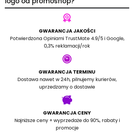
logo od promoshop?
GWARANCJA JAKOŚCI
Potwierdzona
Opiniami TrustMate
4.9/5 i
Google
,
0,3% reklamacji/rok
GWARANCJA TERMINU
Dostawa nawet w 24h, pilnujemy kurierów,
uprzedzamy o dostawie
GWARANCJA CENY
Najniższe ceny + wyprzedaże do 90%, rabaty i
promocje