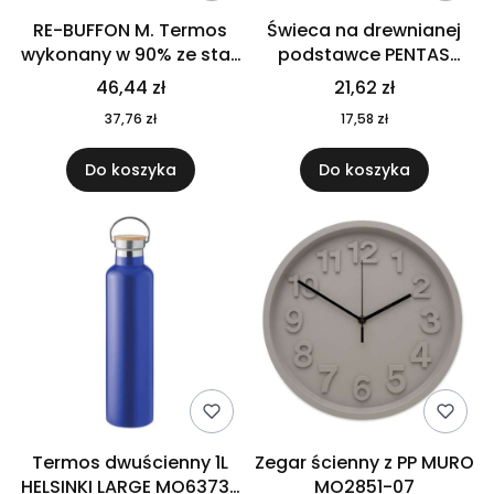
RE-BUFFON M. Termos
Świeca na drewnianej
wykonany w 90% ze stali
podstawce PENTAS
nierdzewnej
MO6282-40
46,44 zł
21,62 zł
pochodzącej z
37,76 zł
17,58 zł
recyklingu 520 ml 94294
Do koszyka
Do koszyka
Termos dwuścienny 1L
Zegar ścienny z PP MURO
HELSINKI LARGE MO6373-
MO2851-07