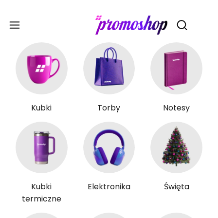
Gadże
Otwórz wy
Kubki
Torby
Notesy
Kubki
Elektronika
Święta
termiczne