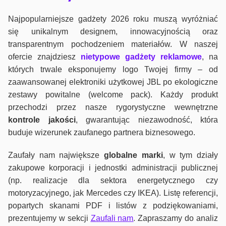
Najpopularniejsze gadżety 2026 roku muszą wyróżniać
się unikalnym designem, innowacyjnością oraz
transparentnym pochodzeniem materiałów. W naszej
ofercie znajdziesz
nietypowe gadżety reklamowe
, na
których trwale eksponujemy logo Twojej firmy – od
zaawansowanej elektroniki użytkowej JBL po ekologiczne
zestawy powitalne (welcome pack). Każdy produkt
przechodzi przez nasze rygorystyczne wewnętrzne
kontrole jako
ści
, gwarantując niezawodność, która
buduje wizerunek zaufanego partnera biznesowego.
Zaufały nam największe
globalne marki
, w tym działy
zakupowe korporacji i jednostki administracji publicznej
(np. realizacje dla sektora energetycznego czy
motoryzacyjnego, jak Mercedes czy IKEA). Listę referencji,
popartych skanami PDF i listów z podziękowaniami,
prezentujemy w sekcji
Zaufali nam
. Zapraszamy do analiz