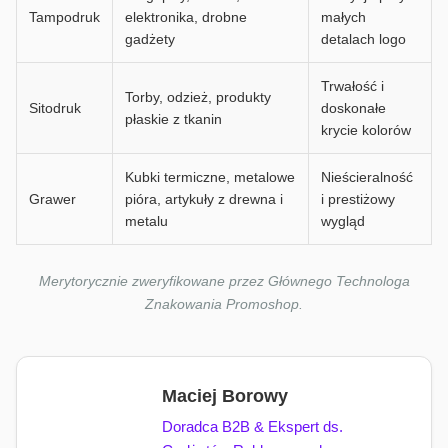
Tampodruk
elektronika, drobne
małych
gadżety
detalach logo
Trwałość i
Torby, odzież, produkty
Sitodruk
doskonałe
płaskie z tkanin
krycie kolorów
Kubki termiczne, metalowe
Nieścieralność
Grawer
pióra, artykuły z drewna i
i prestiżowy
metalu
wygląd
Merytorycznie zweryfikowane przez Głównego Technologa
Znakowania Promoshop.
Maciej Borowy
Doradca B2B & Ekspert ds.