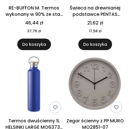
RE-BUFFON M. Termos
Świeca na drewnianej
wykonany w 90% ze stali
podstawce PENTAS
nierdzewnej
MO6282-40
46,44 zł
21,62 zł
pochodzącej z
37,76 zł
17,58 zł
recyklingu 520 ml 94294
Do koszyka
Do koszyka
Termos dwuścienny 1L
Zegar ścienny z PP MURO
HELSINKI LARGE MO6373-
MO2851-07