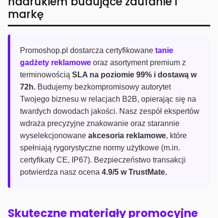
nadrukiem budujące zaufanie i
markę
Promoshop.pl dostarcza certyfikowane
tanie
gadżety reklamowe
oraz asortyment premium z
terminowością
SLA na poziomie 99% i dostawą w
72h.
Budujemy bezkompromisowy autorytet
Twojego biznesu w relacjach B2B, opierając się na
twardych dowodach jakości. Nasz zespół ekspertów
wdraża precyzyjne znakowanie oraz starannie
wyselekcjonowane
akcesoria reklamowe
, które
spełniają rygorystyczne normy użytkowe (m.in.
certyfikaty CE, IP67). Bezpieczeństwo transakcji
potwierdza nasz ocena
4.9/5 w TrustMate.
Skuteczne materiały promocyjne