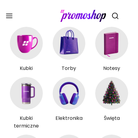
Gadże
Otwórz wy
Kubki
Torby
Notesy
Kubki
Elektronika
Święta
termiczne