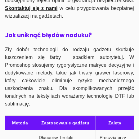
udostępniony rejestr opinii to gwarancja bezpieczeństwa.
Skontaktuj się z nami
w celu przygotowania bezpłatnej
wizualizacji na gadżetach.
J
ak uniknąć błędów naduku?
Zły dobór technologii do rodzaju gadżetu skutkuje
łuszczeniem się farby i spadkiem autorytetuj. W
Promoshop stosujemy rygorystyczne matryce decyzyjne i
dedykowane metody, takie jak trwały grawer laserowy,
który całkowicie eliminuje ryzyko mechanicznego
uszkodzenia znaku. Dla skomplikowanych przejść
tonalnych na tekstyliach wdrażamy technologię DTF lub
sublimację.
Metoda
Zastosowanie gadżetu
Zalety
Długopisy, breloki,
Precyzja przy