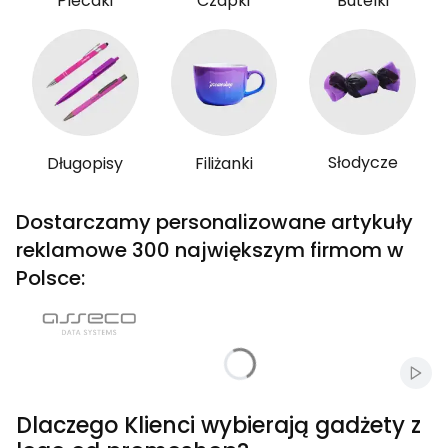
Plecaki
Czapki
Butelki
Słodycze
Długopisy
Filiżanki
Dostarczamy personalizowane artykuły
reklamowe 300 największym firmom w
Polsce:
Włąc
Dlaczego Klienci wybierają gadżety z