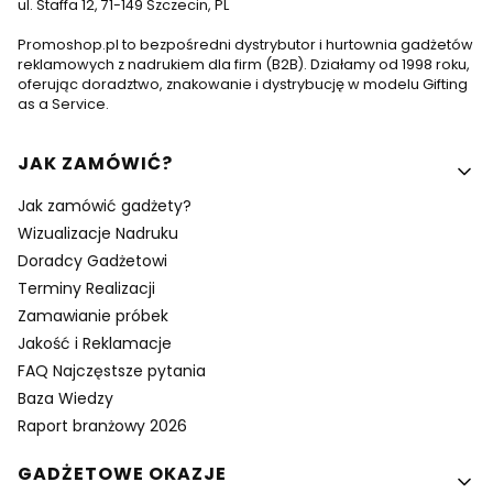
ul. Staffa 12, 71-149 Szczecin, PL
Promoshop.pl to bezpośredni dystrybutor i hurtownia gadżetów
reklamowych z nadrukiem dla firm (B2B). Działamy od 1998 roku,
oferując doradztwo, znakowanie i dystrybucję w modelu Gifting
as a Service.
Linki w stopce
JAK ZAMÓWIĆ?
Jak zamówić gadżety?
Wizualizacje Nadruku
Doradcy Gadżetowi
Terminy Realizacji
Zamawianie próbek
Jakość i Reklamacje
FAQ Najczęstsze pytania
Baza Wiedzy
Raport branżowy 2026
GADŻETOWE OKAZJE