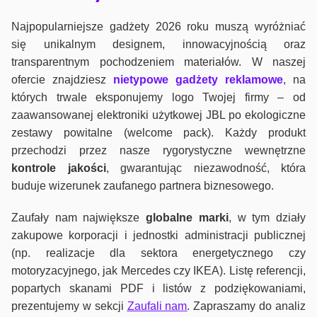
Najpopularniejsze gadżety 2026 roku muszą wyróżniać
się unikalnym designem, innowacyjnością oraz
transparentnym pochodzeniem materiałów. W naszej
ofercie znajdziesz
nietypowe gadżety reklamowe
, na
których trwale eksponujemy logo Twojej firmy – od
zaawansowanej elektroniki użytkowej JBL po ekologiczne
zestawy powitalne (welcome pack). Każdy produkt
przechodzi przez nasze rygorystyczne wewnętrzne
kontrole jako
ści
, gwarantując niezawodność, która
buduje wizerunek zaufanego partnera biznesowego.
Zaufały nam największe
globalne marki
, w tym działy
zakupowe korporacji i jednostki administracji publicznej
(np. realizacje dla sektora energetycznego czy
motoryzacyjnego, jak Mercedes czy IKEA). Listę referencji,
popartych skanami PDF i listów z podziękowaniami,
prezentujemy w sekcji
Zaufali nam
. Zapraszamy do analiz