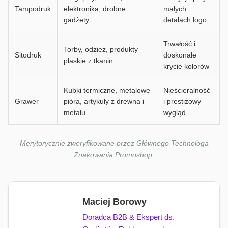
Tampodruk
elektronika, drobne
małych
gadżety
detalach logo
Trwałość i
Torby, odzież, produkty
Sitodruk
doskonałe
płaskie z tkanin
krycie kolorów
Kubki termiczne, metalowe
Nieścieralność
Grawer
pióra, artykuły z drewna i
i prestiżowy
metalu
wygląd
Merytorycznie zweryfikowane przez Głównego Technologa
Znakowania Promoshop.
Maciej Borowy
Doradca B2B & Ekspert ds.