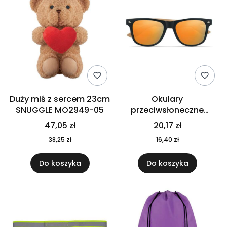
Duży miś z sercem 23cm
Okulary
SNUGGLE MO2949-05
przeciwsłoneczne
CALIFORNIA TOUCH
47,05 zł
20,17 zł
MO9617-10
38,25 zł
16,40 zł
Do koszyka
Do koszyka