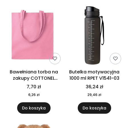
Bawełniana torba na
Butelka motywacyjna
zakupy COTTONEL
1000 ml RPET V1541-03
COLOUR++ MO9846-11
7,70 zł
36,24 zł
6,26 zł
29,46 zł
Do koszyka
Do koszyka