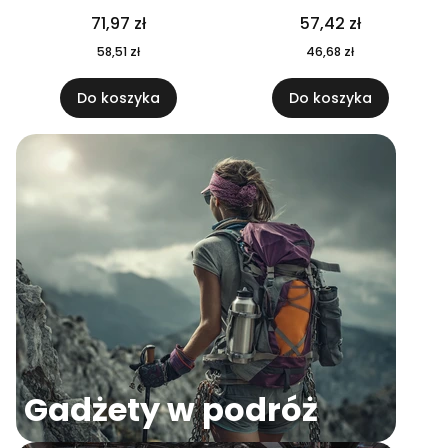
04
71,97 zł
57,42 zł
58,51 zł
46,68 zł
Do koszyka
Do koszyka
Gadżety w podróż