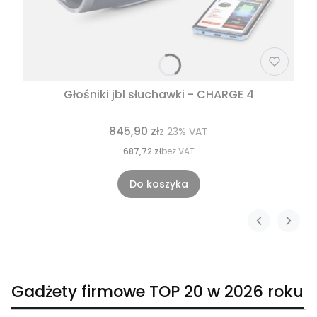
Głośniki jbl słuchawki - CHARGE 4
845,90 zł
z
23%
VAT
687,72 zł
bez VAT
Do koszyka
Gadżety firmowe TOP 20 w 2026 roku