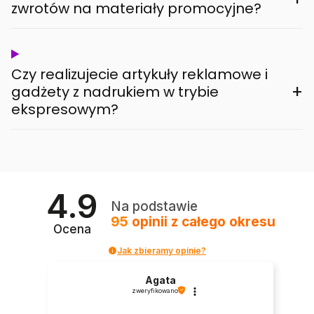
zwrotów na materiały promocyjne?
Czy realizujecie artykuły reklamowe i
+
gadżety z nadrukiem w trybie
ekspresowym?
4.9
Na podstawie
95
opinii
z całego okresu
Ocena
Jak zbieramy opinie?
Agata
zweryfikowano