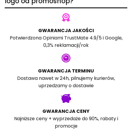
logo od promoshop?
GWARANCJA JAKOŚCI
Potwierdzona
Opiniami TrustMate
4.9/5 i
Google
,
0,3% reklamacji/rok
GWARANCJA TERMINU
Dostawa nawet w 24h, pilnujemy kurierów,
uprzedzamy o dostawie
GWARANCJA CENY
Najniższe ceny + wyprzedaże do 90%, rabaty i
promocje