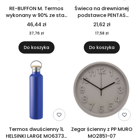
RE-BUFFON M. Termos
Świeca na drewnianej
wykonany w 90% ze stali
podstawce PENTAS
nierdzewnej
MO6282-40
46,44 zł
21,62 zł
pochodzącej z
37,76 zł
17,58 zł
recyklingu 520 ml 94294
Do koszyka
Do koszyka
Termos dwuścienny 1L
Zegar ścienny z PP MURO
HELSINKI LARGE MO6373-
MO2851-07