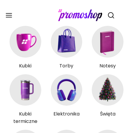
Gadże
Otwórz wy
Kubki
Torby
Notesy
Kubki
Elektronika
Święta
termiczne