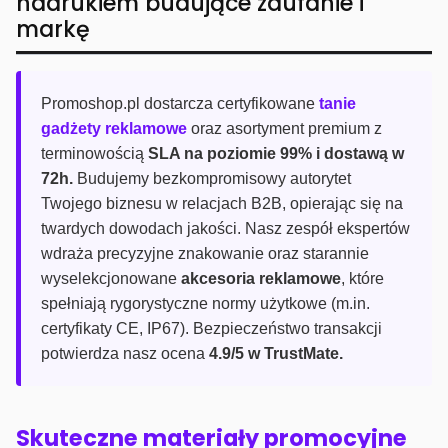
nadrukiem budujące zaufanie i
markę
Promoshop.pl dostarcza certyfikowane
tanie
gadżety reklamowe
oraz asortyment premium z
terminowością
SLA na poziomie 99% i dostawą w
72h.
Budujemy bezkompromisowy autorytet
Twojego biznesu w relacjach B2B, opierając się na
twardych dowodach jakości. Nasz zespół ekspertów
wdraża precyzyjne znakowanie oraz starannie
wyselekcjonowane
akcesoria reklamowe
, które
spełniają rygorystyczne normy użytkowe (m.in.
certyfikaty CE, IP67). Bezpieczeństwo transakcji
potwierdza nasz ocena
4.9/5 w TrustMate.
Skuteczne materiały promocyjne