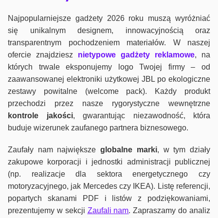
Najpopularniejsze gadżety 2026 roku muszą wyróżniać
się unikalnym designem, innowacyjnością oraz
transparentnym pochodzeniem materiałów. W naszej
ofercie znajdziesz
nietypowe gadżety reklamowe
, na
których trwale eksponujemy logo Twojej firmy – od
zaawansowanej elektroniki użytkowej JBL po ekologiczne
zestawy powitalne (welcome pack). Każdy produkt
przechodzi przez nasze rygorystyczne wewnętrzne
kontrole jako
ści
, gwarantując niezawodność, która
buduje wizerunek zaufanego partnera biznesowego.
Zaufały nam największe
globalne marki
, w tym działy
zakupowe korporacji i jednostki administracji publicznej
(np. realizacje dla sektora energetycznego czy
motoryzacyjnego, jak Mercedes czy IKEA). Listę referencji,
popartych skanami PDF i listów z podziękowaniami,
prezentujemy w sekcji
Zaufali nam
. Zapraszamy do analiz