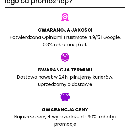
logo od promoshop?
GWARANCJA JAKOŚCI
Potwierdzona
Opiniami TrustMate
4.9/5 i
Google
,
0,3% reklamacji/rok
GWARANCJA TERMINU
Dostawa nawet w 24h, pilnujemy kurierów,
uprzedzamy o dostawie
GWARANCJA CENY
Najniższe ceny + wyprzedaże do 90%, rabaty i
promocje