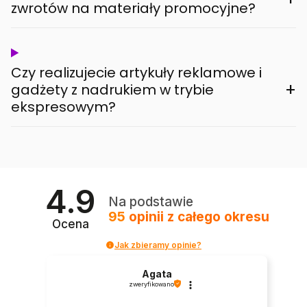
zwrotów na materiały promocyjne?
Czy realizujecie artykuły reklamowe i
+
gadżety z nadrukiem w trybie
ekspresowym?
4.9
Na podstawie
95
opinii
z całego okresu
Ocena
Jak zbieramy opinie?
Agata
zweryfikowano