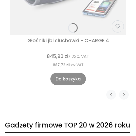
Głośniki jbl słuchawki - CHARGE 4
845,90 zł
z
23%
VAT
687,72 zł
bez VAT
Do koszyka
Gadżety firmowe TOP 20 w 2026 roku