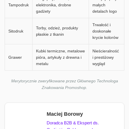
Tampodruk
elektronika, drobne
małych
gadżety
detalach logo
Trwałość i
Torby, odzież, produkty
Sitodruk
doskonałe
płaskie z tkanin
krycie kolorów
Kubki termiczne, metalowe
Nieścieralność
Grawer
pióra, artykuły z drewna i
i prestiżowy
metalu
wygląd
Merytorycznie zweryfikowane przez Głównego Technologa
Znakowania Promoshop.
Maciej Borowy
Doradca B2B & Ekspert ds.