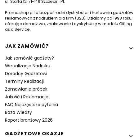
ul. Staffa 12, 71-149 Szczecin, PL
Promoshop.pl to bezpośredni dystrybutor i hurtownia gadżetów
reklamowych z nadrukiem dla firm (B2B). Działamy od 1998 roku,
oferując doradztwo, znakowanie i dystrybucję w modelu Gifting
as a Service.
Linki w stopce
JAK ZAMÓWIĆ?
Jak zamówić gadżety?
Wizualizacje Nadruku
Doradcy Gadżetowi
Terminy Realizacji
Zamawianie próbek
Jakość i Reklamacje
FAQ Najczęstsze pytania
Baza Wiedzy
Raport branżowy 2026
GADŻETOWE OKAZJE