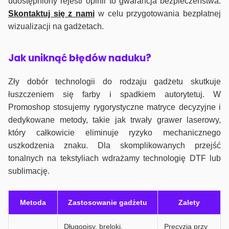
udostępniony rejestr opinii to gwarancja bezpieczeństwa.
Skontaktuj się z nami
w celu przygotowania bezpłatnej
wizualizacji na gadżetach.
J
ak uniknąć błędów naduku?
Zły dobór technologii do rodzaju gadżetu skutkuje
łuszczeniem się farby i spadkiem autorytetuj. W
Promoshop stosujemy rygorystyczne matryce decyzyjne i
dedykowane metody, takie jak trwały grawer laserowy,
który całkowicie eliminuje ryzyko mechanicznego
uszkodzenia znaku. Dla skomplikowanych przejść
tonalnych na tekstyliach wdrażamy technologię DTF lub
sublimację.
Metoda
Zastosowanie gadżetu
Zalety
Długopisy, breloki,
Precyzja przy