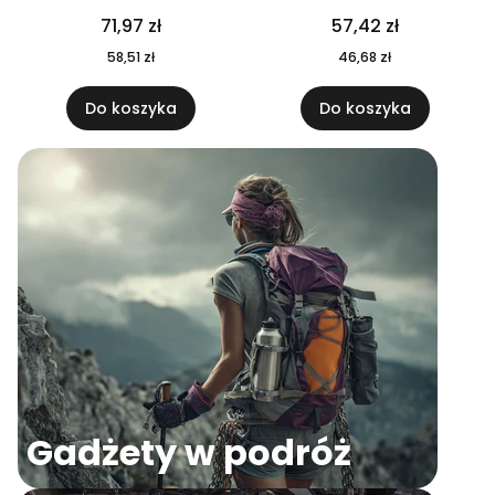
04
71,97 zł
57,42 zł
58,51 zł
46,68 zł
Do koszyka
Do koszyka
Gadżety w podróż