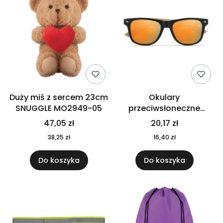
Duży miś z sercem 23cm
Okulary
SNUGGLE MO2949-05
przeciwsłoneczne
CALIFORNIA TOUCH
47,05 zł
20,17 zł
MO9617-10
38,25 zł
16,40 zł
Do koszyka
Do koszyka