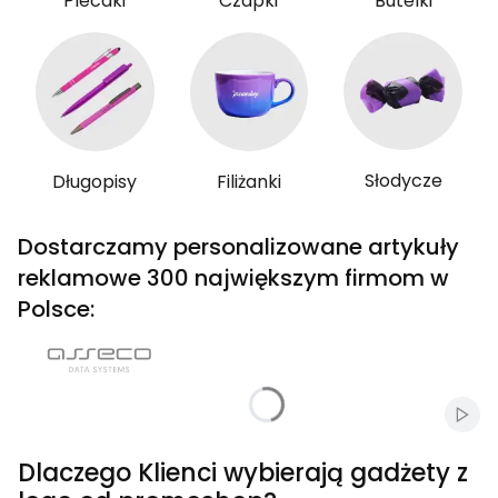
Plecaki
Czapki
Butelki
Słodycze
Długopisy
Filiżanki
Dostarczamy personalizowane artykuły
reklamowe 300 największym firmom w
Polsce:
Włąc
Dlaczego Klienci wybierają gadżety z