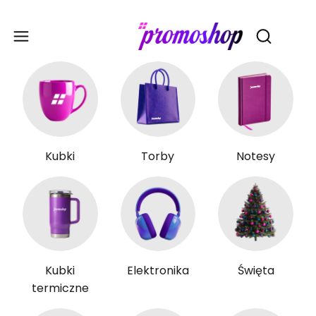
Gadże
Otwórz wy
Kubki
Torby
Notesy
Kubki
Elektronika
Święta
termiczne