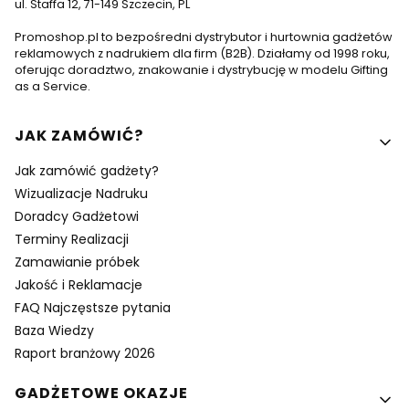
ul. Staffa 12, 71-149 Szczecin, PL
Promoshop.pl to bezpośredni dystrybutor i hurtownia gadżetów
reklamowych z nadrukiem dla firm (B2B). Działamy od 1998 roku,
oferując doradztwo, znakowanie i dystrybucję w modelu Gifting
as a Service.
Linki w stopce
JAK ZAMÓWIĆ?
Jak zamówić gadżety?
Wizualizacje Nadruku
Doradcy Gadżetowi
Terminy Realizacji
Zamawianie próbek
Jakość i Reklamacje
FAQ Najczęstsze pytania
Baza Wiedzy
Raport branżowy 2026
GADŻETOWE OKAZJE