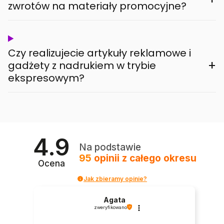
zwrotów na materiały promocyjne?
Czy realizujecie artykuły reklamowe i
+
gadżety z nadrukiem w trybie
ekspresowym?
4.9
Na podstawie
95
opinii
z całego okresu
Ocena
Jak zbieramy opinie?
Agata
zweryfikowano