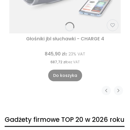
Głośniki jbl słuchawki - CHARGE 4
845,90 zł
z
23%
VAT
687,72 zł
bez VAT
Do koszyka
Gadżety firmowe TOP 20 w 2026 roku