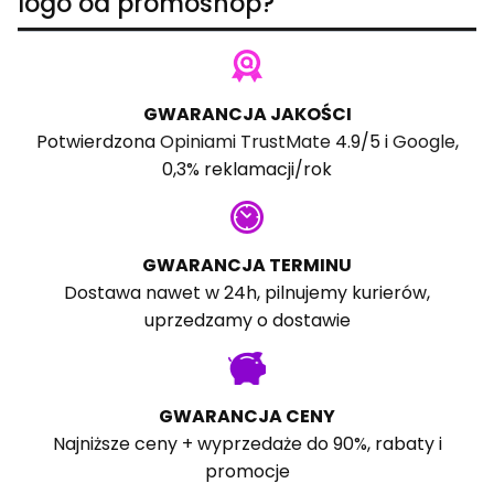
logo od promoshop?
GWARANCJA JAKOŚCI
Potwierdzona
Opiniami TrustMate
4.9/5 i
Google
,
0,3% reklamacji/rok
GWARANCJA TERMINU
Dostawa nawet w 24h, pilnujemy kurierów,
uprzedzamy o dostawie
GWARANCJA CENY
Najniższe ceny + wyprzedaże do 90%, rabaty i
promocje