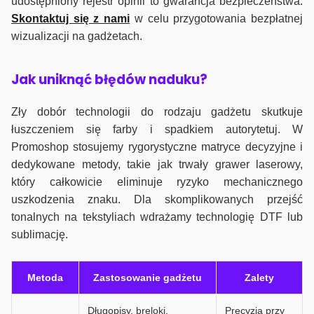
udostępniony rejestr opinii to gwarancja bezpieczeństwa.
Skontaktuj się z nami
w celu przygotowania bezpłatnej
wizualizacji na gadżetach.
J
ak uniknąć błędów naduku?
Zły dobór technologii do rodzaju gadżetu skutkuje
łuszczeniem się farby i spadkiem autorytetuj. W
Promoshop stosujemy rygorystyczne matryce decyzyjne i
dedykowane metody, takie jak trwały grawer laserowy,
który całkowicie eliminuje ryzyko mechanicznego
uszkodzenia znaku. Dla skomplikowanych przejść
tonalnych na tekstyliach wdrażamy technologię DTF lub
sublimację.
Metoda
Zastosowanie gadżetu
Zalety
Długopisy, breloki,
Precyzja przy