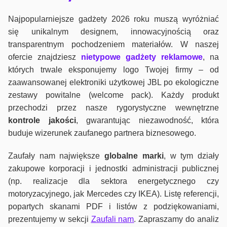
Najpopularniejsze gadżety 2026 roku muszą wyróżniać
się unikalnym designem, innowacyjnością oraz
transparentnym pochodzeniem materiałów. W naszej
ofercie znajdziesz
nietypowe gadżety reklamowe
, na
których trwale eksponujemy logo Twojej firmy – od
zaawansowanej elektroniki użytkowej JBL po ekologiczne
zestawy powitalne (welcome pack). Każdy produkt
przechodzi przez nasze rygorystyczne wewnętrzne
kontrole jako
ści
, gwarantując niezawodność, która
buduje wizerunek zaufanego partnera biznesowego.
Zaufały nam największe
globalne marki
, w tym działy
zakupowe korporacji i jednostki administracji publicznej
(np. realizacje dla sektora energetycznego czy
motoryzacyjnego, jak Mercedes czy IKEA). Listę referencji,
popartych skanami PDF i listów z podziękowaniami,
prezentujemy w sekcji
Zaufali nam
. Zapraszamy do analiz