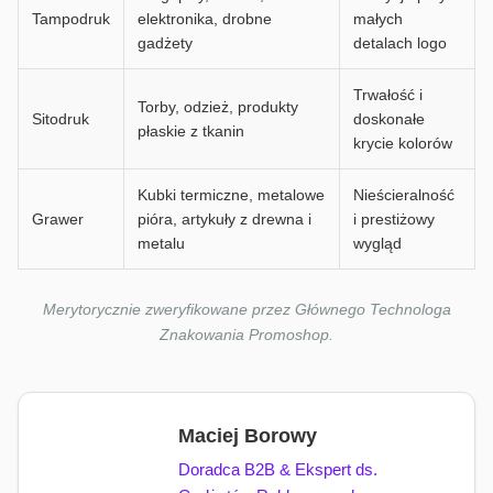
Tampodruk
elektronika, drobne
małych
gadżety
detalach logo
Trwałość i
Torby, odzież, produkty
Sitodruk
doskonałe
płaskie z tkanin
krycie kolorów
Kubki termiczne, metalowe
Nieścieralność
Grawer
pióra, artykuły z drewna i
i prestiżowy
metalu
wygląd
Merytorycznie zweryfikowane przez Głównego Technologa
Znakowania Promoshop.
Maciej Borowy
Doradca B2B & Ekspert ds.