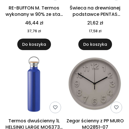
RE-BUFFON M. Termos
Świeca na drewnianej
wykonany w 90% ze stali
podstawce PENTAS
nierdzewnej
MO6282-40
46,44 zł
21,62 zł
pochodzącej z
37,76 zł
17,58 zł
recyklingu 520 ml 94294
Do koszyka
Do koszyka
Termos dwuścienny 1L
Zegar ścienny z PP MURO
HELSINKI LARGE MO6373-
MO2851-07