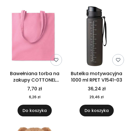
Bawełniana torba na
Butelka motywacyjna
zakupy COTTONEL
1000 ml RPET V1541-03
COLOUR++ MO9846-11
7,70 zł
36,24 zł
6,26 zł
29,46 zł
Do koszyka
Do koszyka