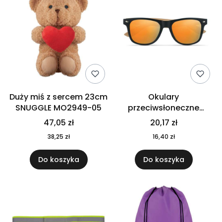
Duży miś z sercem 23cm
Okulary
SNUGGLE MO2949-05
przeciwsłoneczne
CALIFORNIA TOUCH
47,05 zł
20,17 zł
MO9617-10
38,25 zł
16,40 zł
Do koszyka
Do koszyka