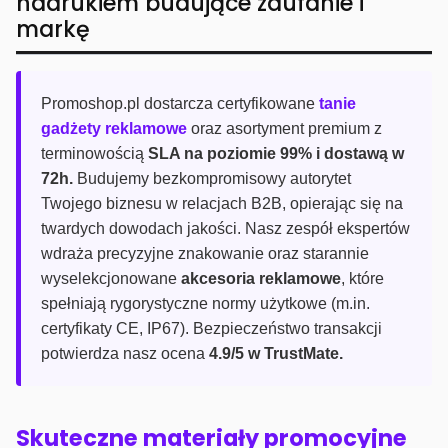
nadrukiem budujące zaufanie i
markę
Promoshop.pl dostarcza certyfikowane
tanie
gadżety reklamowe
oraz asortyment premium z
terminowością
SLA na poziomie 99% i dostawą w
72h.
Budujemy bezkompromisowy autorytet
Twojego biznesu w relacjach B2B, opierając się na
twardych dowodach jakości. Nasz zespół ekspertów
wdraża precyzyjne znakowanie oraz starannie
wyselekcjonowane
akcesoria reklamowe
, które
spełniają rygorystyczne normy użytkowe (m.in.
certyfikaty CE, IP67). Bezpieczeństwo transakcji
potwierdza nasz ocena
4.9/5 w TrustMate.
Skuteczne materiały promocyjne