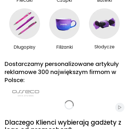
Plecaki
Czapki
Butelki
Słodycze
Długopisy
Filiżanki
Dostarczamy personalizowane artykuły
reklamowe 300 największym firmom w
Polsce:
Włąc
Dlaczego Klienci wybierają gadżety z