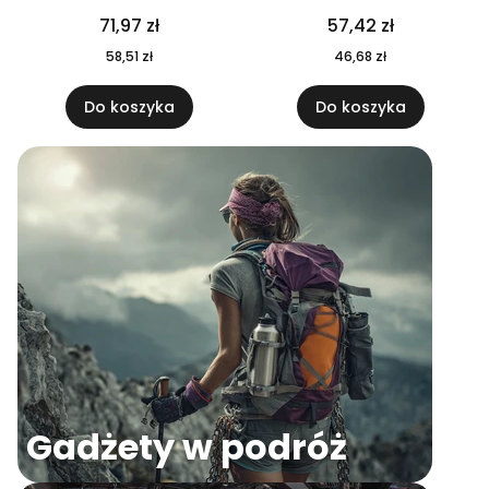
04
71,97 zł
57,42 zł
58,51 zł
46,68 zł
Do koszyka
Do koszyka
Gadżety w podróż