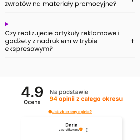
zwrotów na materiały promocyjne?
Czy realizujecie artykuły reklamowe i
+
gadżety z nadrukiem w trybie
ekspresowym?
4.9
Na podstawie
94
opinii
z całego okresu
Ocena
Jak zbieramy opinie?
Daria
zweryfikowano