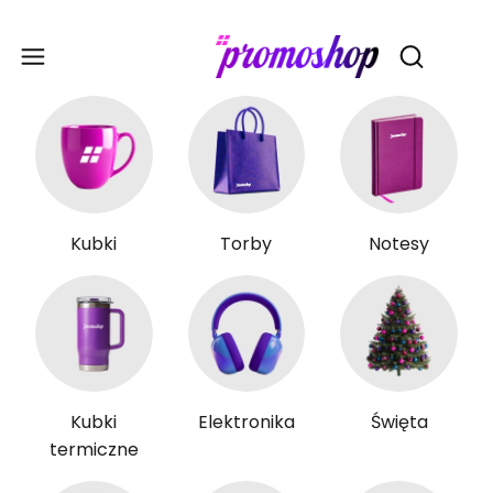
Gadże
Otwórz wy
Kubki
Torby
Notesy
Kubki
Elektronika
Święta
termiczne