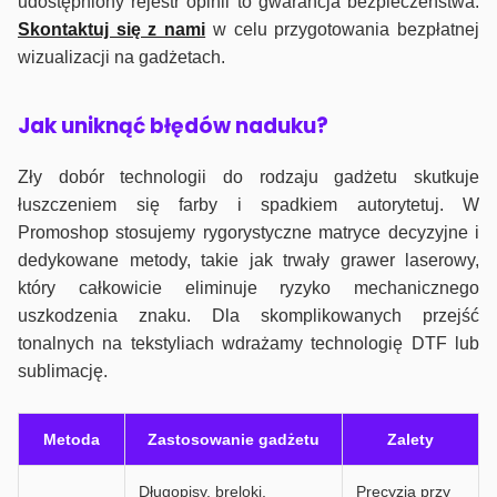
udostępniony rejestr opinii to gwarancja bezpieczeństwa.
Skontaktuj się z nami
w celu przygotowania bezpłatnej
wizualizacji na gadżetach.
J
ak uniknąć błędów naduku?
Zły dobór technologii do rodzaju gadżetu skutkuje
łuszczeniem się farby i spadkiem autorytetuj. W
Promoshop stosujemy rygorystyczne matryce decyzyjne i
dedykowane metody, takie jak trwały grawer laserowy,
który całkowicie eliminuje ryzyko mechanicznego
uszkodzenia znaku. Dla skomplikowanych przejść
tonalnych na tekstyliach wdrażamy technologię DTF lub
sublimację.
Metoda
Zastosowanie gadżetu
Zalety
Długopisy, breloki,
Precyzja przy