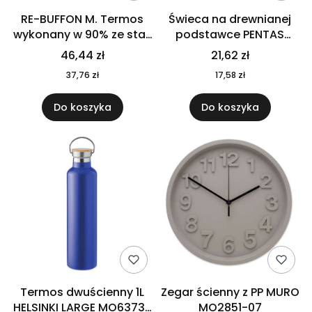
RE-BUFFON M. Termos
Świeca na drewnianej
wykonany w 90% ze stali
podstawce PENTAS
nierdzewnej
MO6282-40
46,44 zł
21,62 zł
pochodzącej z
37,76 zł
17,58 zł
recyklingu 520 ml 94294
Do koszyka
Do koszyka
Termos dwuścienny 1L
Zegar ścienny z PP MURO
HELSINKI LARGE MO6373-
MO2851-07