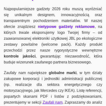
Najpopularniejsze gadżety 2026 roku muszą wyróżniać
się unikalnym designem, innowacyjnością oraz
transparentnym pochodzeniem materiałów. W naszej
ofercie znajdziesz
nietypowe gadżety reklamowe
, na
których trwale eksponujemy logo Twojej firmy – od
zaawansowanej elektroniki użytkowej JBL po ekologiczne
zestawy powitalne (welcome pack). Każdy produkt
przechodzi przez nasze rygorystyczne wewnętrzne
kontrole jako
ści
, gwarantując niezawodność, która
buduje wizerunek zaufanego partnera biznesowego.
Zaufały nam największe
globalne marki
, w tym działy
zakupowe korporacji i jednostki administracji publicznej
(np. realizacje dla sektora energetycznego czy
motoryzacyjnego, jak Mercedes czy IKEA). Listę referencji,
popartych skanami PDF i listów z podziękowaniami,
prezentujemy w sekcji
Zaufali nam
. Zapraszamy do analiz