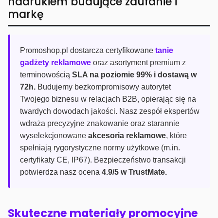
nadrukiem budujące zaufanie i
markę
Promoshop.pl dostarcza certyfikowane
tanie
gadżety reklamowe
oraz asortyment premium z
terminowością
SLA na poziomie 99% i dostawą w
72h.
Budujemy bezkompromisowy autorytet
Twojego biznesu w relacjach B2B, opierając się na
twardych dowodach jakości. Nasz zespół ekspertów
wdraża precyzyjne znakowanie oraz starannie
wyselekcjonowane
akcesoria reklamowe
, które
spełniają rygorystyczne normy użytkowe (m.in.
certyfikaty CE, IP67). Bezpieczeństwo transakcji
potwierdza nasz ocena
4.9/5 w TrustMate.
Skuteczne materiały promocyjne