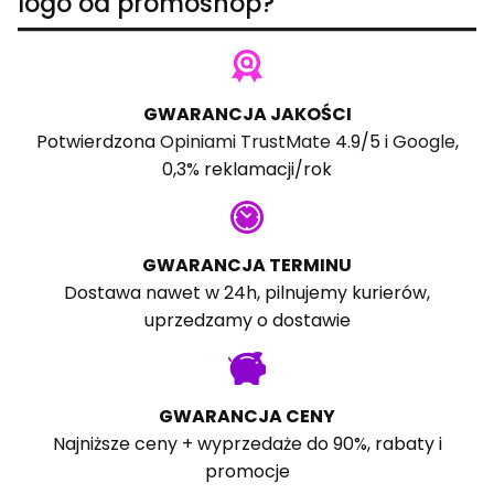
logo od promoshop?
GWARANCJA JAKOŚCI
Potwierdzona
Opiniami TrustMate
4.9/5 i
Google
,
0,3% reklamacji/rok
GWARANCJA TERMINU
Dostawa nawet w 24h, pilnujemy kurierów,
uprzedzamy o dostawie
GWARANCJA CENY
Najniższe ceny + wyprzedaże do 90%, rabaty i
promocje