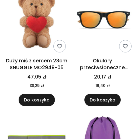
Duży miś z sercem 23cm
Okulary
SNUGGLE MO2949-05
przeciwsłoneczne
CALIFORNIA TOUCH
47,05 zł
20,17 zł
MO9617-10
38,25 zł
16,40 zł
Do koszyka
Do koszyka