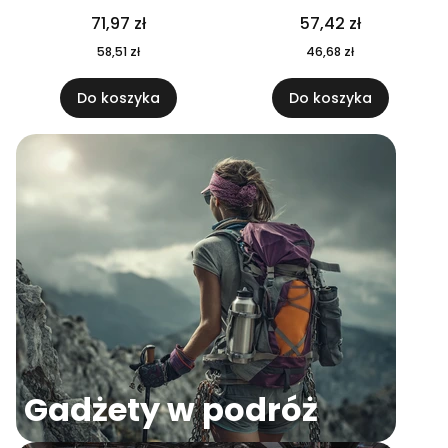
04
71,97 zł
57,42 zł
58,51 zł
46,68 zł
Do koszyka
Do koszyka
Gadżety w podróż