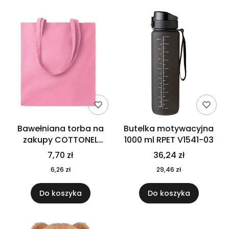
Bawełniana torba na
Butelka motywacyjna
zakupy COTTONEL
1000 ml RPET V1541-03
COLOUR++ MO9846-11
7,70 zł
36,24 zł
6,26 zł
29,46 zł
Do koszyka
Do koszyka