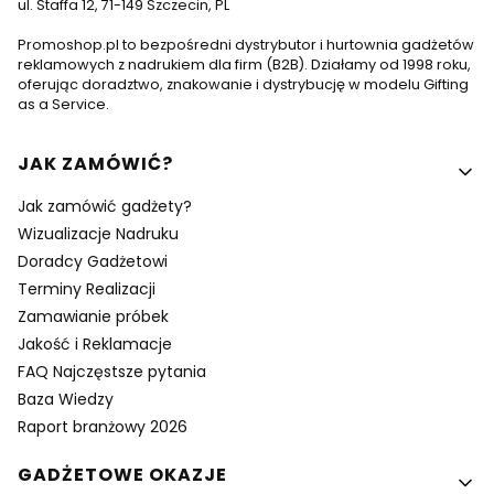
ul. Staffa 12, 71-149 Szczecin, PL
Promoshop.pl to bezpośredni dystrybutor i hurtownia gadżetów
reklamowych z nadrukiem dla firm (B2B). Działamy od 1998 roku,
oferując doradztwo, znakowanie i dystrybucję w modelu Gifting
as a Service.
Linki w stopce
JAK ZAMÓWIĆ?
Jak zamówić gadżety?
Wizualizacje Nadruku
Doradcy Gadżetowi
Terminy Realizacji
Zamawianie próbek
Jakość i Reklamacje
FAQ Najczęstsze pytania
Baza Wiedzy
Raport branżowy 2026
GADŻETOWE OKAZJE