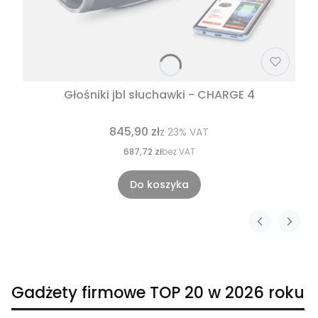
Głośniki jbl słuchawki - CHARGE 4
845,90 zł
z
23%
VAT
687,72 zł
bez VAT
Do koszyka
Gadżety firmowe TOP 20 w 2026 roku