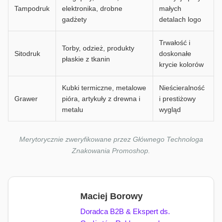
Tampodruk
elektronika, drobne
małych
gadżety
detalach logo
Trwałość i
Torby, odzież, produkty
Sitodruk
doskonałe
płaskie z tkanin
krycie kolorów
Kubki termiczne, metalowe
Nieścieralność
Grawer
pióra, artykuły z drewna i
i prestiżowy
metalu
wygląd
Merytorycznie zweryfikowane przez Głównego Technologa
Znakowania Promoshop.
Maciej Borowy
Doradca B2B & Ekspert ds.