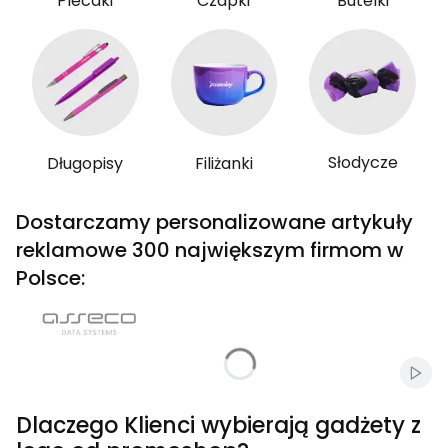
Plecaki
Czapki
Butelki
Słodycze
Długopisy
Filiżanki
Dostarczamy personalizowane artykuły
reklamowe 300 największym firmom w
Polsce:
Włąc
Dlaczego Klienci wybierają gadżety z