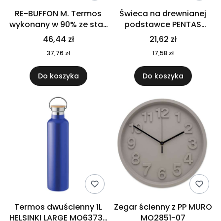
RE-BUFFON M. Termos
Świeca na drewnianej
wykonany w 90% ze stali
podstawce PENTAS
nierdzewnej
MO6282-40
46,44 zł
21,62 zł
pochodzącej z
37,76 zł
17,58 zł
recyklingu 520 ml 94294
Do koszyka
Do koszyka
Termos dwuścienny 1L
Zegar ścienny z PP MURO
HELSINKI LARGE MO6373-
MO2851-07