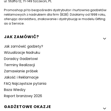
ul. Staffa 12, 71-149 Szczecin, PL
Promoshop.pl to bezpośredni dystrybutor i hurtownia gadżetów
reklamowych z nadrukiem dla firm (B2B). Działamy od 1998 roku,
oferując doradztwo, znakowanie i dystrybucję w modelu Gifting
as a Service.
Linki w stopce
JAK ZAMÓWIĆ?
Jak zamówić gadżety?
Wizualizacje Nadruku
Doradcy Gadżetowi
Terminy Realizacji
Zamawianie próbek
Jakość i Reklamacje
FAQ Najczęstsze pytania
Baza Wiedzy
Raport branżowy 2026
GADŻETOWE OKAZJE