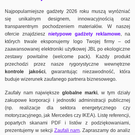
Najpopularniejsze gadżety 2026 roku muszą wyróżniać
się unikalnym designem, innowacyjnością oraz
transparentnym pochodzeniem materiałów. W naszej
ofercie znajdziesz
nietypowe gadżety reklamowe
, na
których trwale eksponujemy logo Twojej firmy – od
zaawansowanej elektroniki użytkowej JBL po ekologiczne
zestawy powitalne (welcome pack). Każdy produkt
przechodzi przez nasze rygorystyczne wewnętrzne
kontrole jako
ści
, gwarantując niezawodność, która
buduje wizerunek zaufanego partnera biznesowego.
Zaufały nam największe
globalne marki
, w tym działy
zakupowe korporacji i jednostki administracji publicznej
(np. realizacje dla sektora energetycznego czy
motoryzacyjnego, jak Mercedes czy IKEA). Listę referencji,
popartych skanami PDF i listów z podziękowaniami,
prezentujemy w sekcji
Zaufali nam
. Zapraszamy do analiz