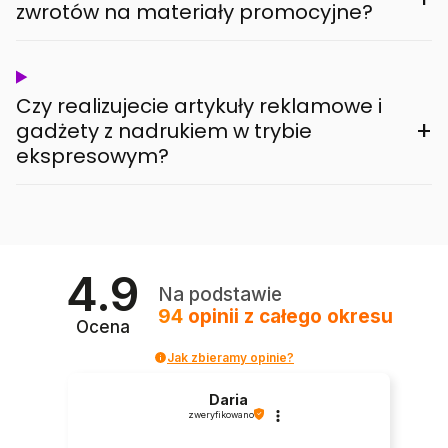
zwrotów na materiały promocyjne?
Czy realizujecie artykuły reklamowe i
+
gadżety z nadrukiem w trybie
ekspresowym?
4.9
Na podstawie
94
opinii
z całego okresu
Ocena
Jak zbieramy opinie?
Daria
zweryfikowano