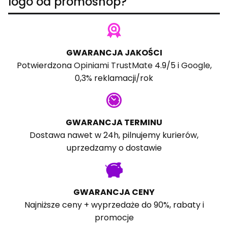
logo od promoshop?
GWARANCJA JAKOŚCI
Potwierdzona
Opiniami TrustMate
4.9/5 i
Google
,
0,3% reklamacji/rok
GWARANCJA TERMINU
Dostawa nawet w 24h, pilnujemy kurierów,
uprzedzamy o dostawie
GWARANCJA CENY
Najniższe ceny + wyprzedaże do 90%, rabaty i
promocje