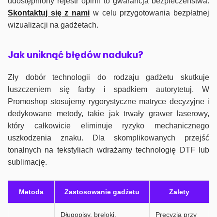
udostępniony rejestr opinii to gwarancja bezpieczeństwa.
Skontaktuj się z nami
w celu przygotowania bezpłatnej
wizualizacji na gadżetach.
J
ak uniknąć błędów naduku?
Zły dobór technologii do rodzaju gadżetu skutkuje
łuszczeniem się farby i spadkiem autorytetuj. W
Promoshop stosujemy rygorystyczne matryce decyzyjne i
dedykowane metody, takie jak trwały grawer laserowy,
który całkowicie eliminuje ryzyko mechanicznego
uszkodzenia znaku. Dla skomplikowanych przejść
tonalnych na tekstyliach wdrażamy technologię DTF lub
sublimację.
Metoda
Zastosowanie gadżetu
Zalety
Długopisy, breloki,
Precyzja przy