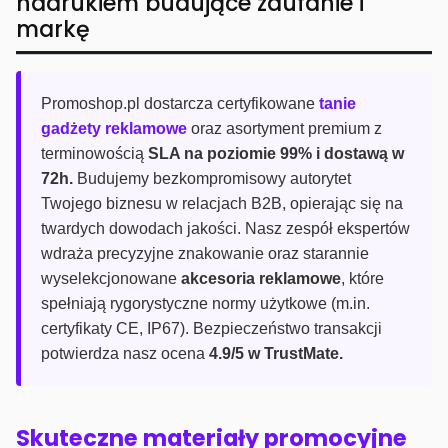
nadrukiem budujące zaufanie i
markę
Promoshop.pl dostarcza certyfikowane
tanie
gadżety reklamowe
oraz asortyment premium z
terminowością
SLA na poziomie 99% i dostawą w
72h.
Budujemy bezkompromisowy autorytet
Twojego biznesu w relacjach B2B, opierając się na
twardych dowodach jakości. Nasz zespół ekspertów
wdraża precyzyjne znakowanie oraz starannie
wyselekcjonowane
akcesoria reklamowe
, które
spełniają rygorystyczne normy użytkowe (m.in.
certyfikaty CE, IP67). Bezpieczeństwo transakcji
potwierdza nasz ocena
4.9/5 w TrustMate.
Skuteczne materiały promocyjne