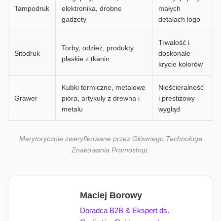
Tampodruk
elektronika, drobne
małych
gadżety
detalach logo
Trwałość i
Torby, odzież, produkty
Sitodruk
doskonałe
płaskie z tkanin
krycie kolorów
Kubki termiczne, metalowe
Nieścieralność
Grawer
pióra, artykuły z drewna i
i prestiżowy
metalu
wygląd
Merytorycznie zweryfikowane przez Głównego Technologa
Znakowania Promoshop.
Maciej Borowy
Doradca B2B & Ekspert ds.