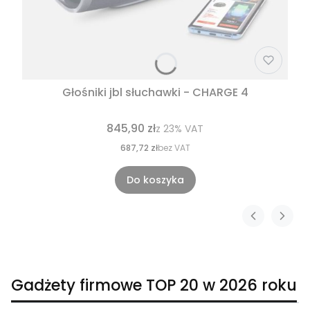
Głośniki jbl słuchawki - CHARGE 4
845,90 zł
z
23%
VAT
687,72 zł
bez VAT
Do koszyka
Gadżety firmowe TOP 20 w 2026 roku