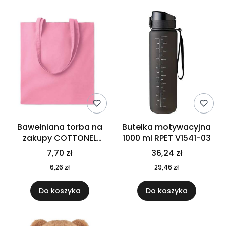
Bawełniana torba na
Butelka motywacyjna
zakupy COTTONEL
1000 ml RPET V1541-03
COLOUR++ MO9846-11
7,70 zł
36,24 zł
6,26 zł
29,46 zł
Do koszyka
Do koszyka