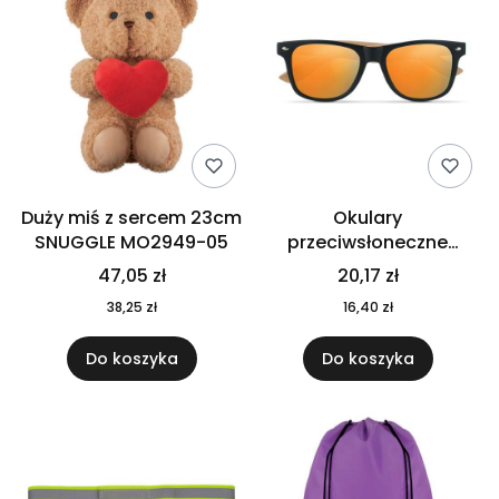
Duży miś z sercem 23cm
Okulary
SNUGGLE MO2949-05
przeciwsłoneczne
CALIFORNIA TOUCH
47,05 zł
20,17 zł
MO9617-10
38,25 zł
16,40 zł
Do koszyka
Do koszyka