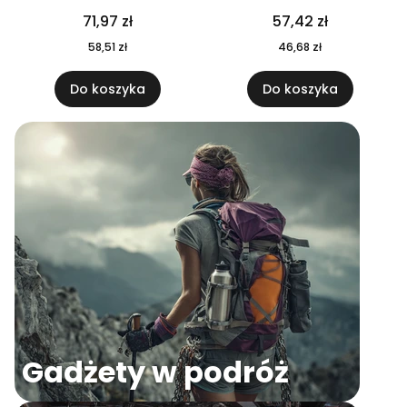
04
71,97 zł
57,42 zł
58,51 zł
46,68 zł
Do koszyka
Do koszyka
Gadżety w podróż