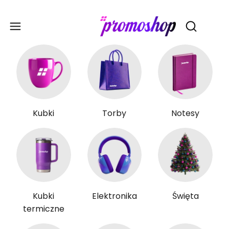
Gadże
Otwórz wy
Kubki
Torby
Notesy
Kubki
Elektronika
Święta
termiczne