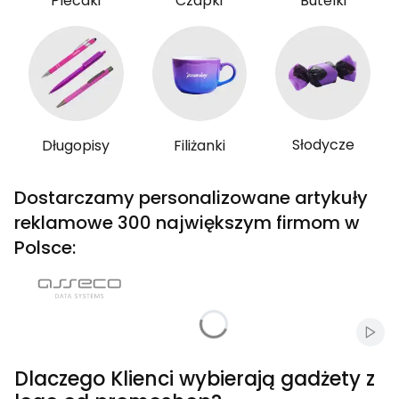
Plecaki
Czapki
Butelki
Słodycze
Długopisy
Filiżanki
Dostarczamy personalizowane artykuły
reklamowe 300 największym firmom w
Polsce:
Włąc
Dlaczego Klienci wybierają gadżety z