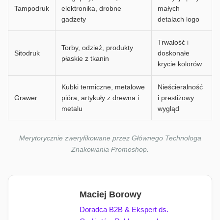
Tampodruk
elektronika, drobne
małych
gadżety
detalach logo
Trwałość i
Torby, odzież, produkty
Sitodruk
doskonałe
płaskie z tkanin
krycie kolorów
Kubki termiczne, metalowe
Nieścieralność
Grawer
pióra, artykuły z drewna i
i prestiżowy
metalu
wygląd
Merytorycznie zweryfikowane przez Głównego Technologa
Znakowania Promoshop.
Maciej Borowy
Doradca B2B & Ekspert ds.