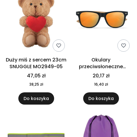
Duży miś z sercem 23cm
Okulary
SNUGGLE MO2949-05
przeciwsłoneczne
CALIFORNIA TOUCH
47,05 zł
20,17 zł
MO9617-10
38,25 zł
16,40 zł
Do koszyka
Do koszyka