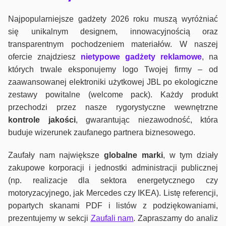
Najpopularniejsze gadżety 2026 roku muszą wyróżniać
się unikalnym designem, innowacyjnością oraz
transparentnym pochodzeniem materiałów. W naszej
ofercie znajdziesz
nietypowe gadżety reklamowe
, na
których trwale eksponujemy logo Twojej firmy – od
zaawansowanej elektroniki użytkowej JBL po ekologiczne
zestawy powitalne (welcome pack). Każdy produkt
przechodzi przez nasze rygorystyczne wewnętrzne
kontrole jako
ści
, gwarantując niezawodność, która
buduje wizerunek zaufanego partnera biznesowego.
Zaufały nam największe
globalne marki
, w tym działy
zakupowe korporacji i jednostki administracji publicznej
(np. realizacje dla sektora energetycznego czy
motoryzacyjnego, jak Mercedes czy IKEA). Listę referencji,
popartych skanami PDF i listów z podziękowaniami,
prezentujemy w sekcji
Zaufali nam
. Zapraszamy do analiz