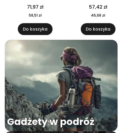
04
71,97 zł
57,42 zł
58,51 zł
46,68 zł
Do koszyka
Do koszyka
Gadżety w podróż