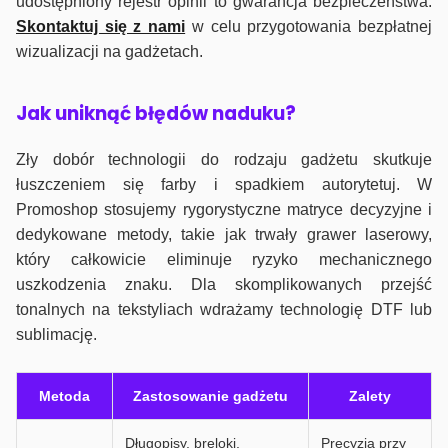
udostępniony rejestr opinii to gwarancja bezpieczeństwa.
Skontaktuj się z nami
w celu przygotowania bezpłatnej
wizualizacji na gadżetach.
J
ak uniknąć błędów naduku?
Zły dobór technologii do rodzaju gadżetu skutkuje
łuszczeniem się farby i spadkiem autorytetuj. W
Promoshop stosujemy rygorystyczne matryce decyzyjne i
dedykowane metody, takie jak trwały grawer laserowy,
który całkowicie eliminuje ryzyko mechanicznego
uszkodzenia znaku. Dla skomplikowanych przejść
tonalnych na tekstyliach wdrażamy technologię DTF lub
sublimację.
Metoda
Zastosowanie gadżetu
Zalety
Długopisy, breloki,
Precyzja przy