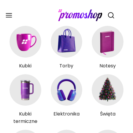
Gadże
Otwórz wy
Kubki
Torby
Notesy
Kubki
Elektronika
Święta
termiczne