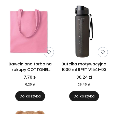
Bawełniana torba na
Butelka motywacyjna
zakupy COTTONEL
1000 ml RPET V1541-03
COLOUR++ MO9846-11
7,70 zł
36,24 zł
6,26 zł
29,46 zł
Do koszyka
Do koszyka