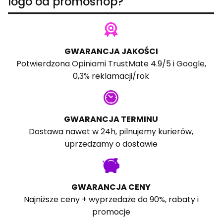
logo od promoshop?
GWARANCJA JAKOŚCI
Potwierdzona
Opiniami TrustMate
4.9/5 i
Google
,
0,3% reklamacji/rok
GWARANCJA TERMINU
Dostawa nawet w 24h, pilnujemy kurierów,
uprzedzamy o dostawie
GWARANCJA CENY
Najniższe ceny + wyprzedaże do 90%, rabaty i
promocje