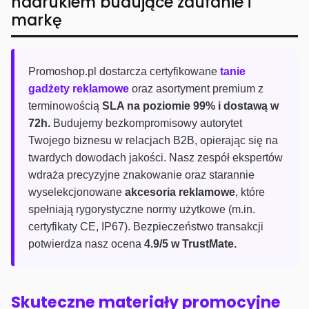
nadrukiem budujące zaufanie i
markę
Promoshop.pl dostarcza certyfikowane
tanie
gadżety reklamowe
oraz asortyment premium z
terminowością
SLA na poziomie 99% i dostawą w
72h.
Budujemy bezkompromisowy autorytet
Twojego biznesu w relacjach B2B, opierając się na
twardych dowodach jakości. Nasz zespół ekspertów
wdraża precyzyjne znakowanie oraz starannie
wyselekcjonowane
akcesoria reklamowe
, które
spełniają rygorystyczne normy użytkowe (m.in.
certyfikaty CE, IP67). Bezpieczeństwo transakcji
potwierdza nasz ocena
4.9/5 w TrustMate.
Skuteczne materiały promocyjne