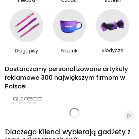
Plecaki
Czapki
Butelki
Słodycze
Długopisy
Filiżanki
Dostarczamy personalizowane artykuły
reklamowe 300 największym firmom w
Polsce:
Włąc
Dlaczego Klienci wybierają gadżety z