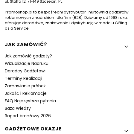
ul. Staffa 12, 71-149 Szczecin, PL
Promoshop.pl to bezpośredni dystrybutor i hurtownia gadżetów
reklamowych z nadrukiem dla firm (B2B). Działamy od 1998 roku,
oferując doradztwo, znakowanie i dystrybucję w modelu Gifting
as a Service.
Linki w stopce
JAK ZAMÓWIĆ?
Jak zamówić gadżety?
Wizualizacje Nadruku
Doradcy Gadżetowi
Terminy Realizacji
Zamawianie próbek
Jakość i Reklamacje
FAQ Najczęstsze pytania
Baza Wiedzy
Raport branżowy 2026
GADŻETOWE OKAZJE