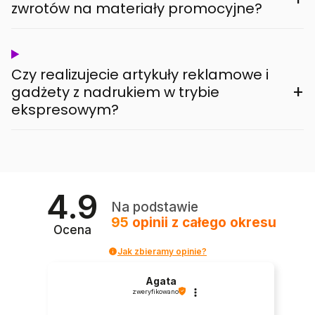
zwrotów na materiały promocyjne?
Czy realizujecie artykuły reklamowe i
+
gadżety z nadrukiem w trybie
ekspresowym?
4.9
Na podstawie
95
opinii
z całego okresu
Ocena
Jak zbieramy opinie?
Agata
zweryfikowano