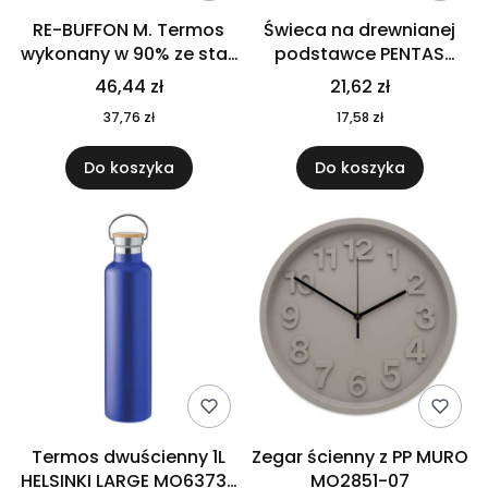
RE-BUFFON M. Termos
Świeca na drewnianej
wykonany w 90% ze stali
podstawce PENTAS
nierdzewnej
MO6282-40
46,44 zł
21,62 zł
pochodzącej z
37,76 zł
17,58 zł
recyklingu 520 ml 94294
Do koszyka
Do koszyka
Termos dwuścienny 1L
Zegar ścienny z PP MURO
HELSINKI LARGE MO6373-
MO2851-07