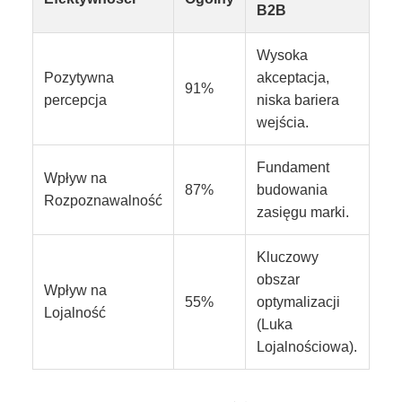
B2B
Wysoka
Pozytywna
akceptacja,
91%
percepcja
niska bariera
wejścia.
Fundament
Wpływ na
87%
budowania
Rozpoznawalność
zasięgu marki.
Kluczowy
obszar
Wpływ na
55%
optymalizacji
Lojalność
(Luka
Lojalnościowa).