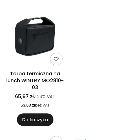
Torba termiczna na
lunch WINTRY MO2810-
03
65,97 zł
z
23%
VAT
53,63 zł
bez VAT
Do koszyka