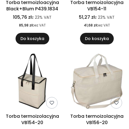
Torba termoizloacyjna
Torba termoizolacyjna
Black+Blum P439.1834
VB154-11
105,76 zł
51,27 zł
z
23%
VAT
z
23%
VAT
85,98 zł
bez VAT
41,68 zł
bez VAT
Do koszyka
Do koszyka
Torba termoizolacyjna
Torba termoizolacyjna
VB154-20
VB156-20