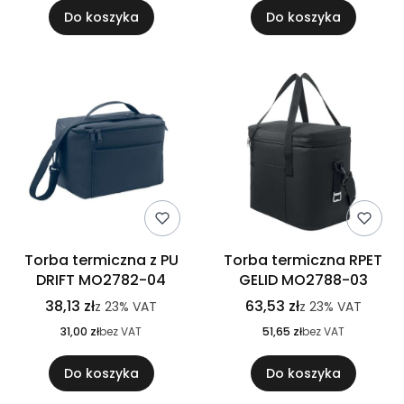
Do koszyka
Do koszyka
Torba termiczna z PU
Torba termiczna RPET
DRIFT MO2782-04
GELID MO2788-03
38,13 zł
63,53 zł
z
23%
VAT
z
23%
VAT
31,00 zł
bez VAT
51,65 zł
bez VAT
Do koszyka
Do koszyka