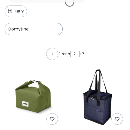
Filtry
Domyślne
Lista produktów
Strona
z 7