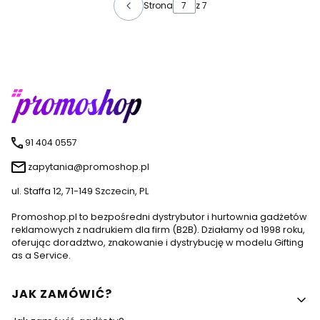
Strona
z 7
91 404 0557
zapytania@promoshop.pl
ul. Staffa 12, 71-149 Szczecin, PL
Promoshop.pl to bezpośredni dystrybutor i hurtownia gadżetów
reklamowych z nadrukiem dla firm (B2B). Działamy od 1998 roku,
oferując doradztwo, znakowanie i dystrybucję w modelu Gifting
as a Service.
Linki w stopce
JAK ZAMÓWIĆ?