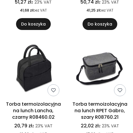
51,27 zł
50,74 zł
z
23%
VAT
z
23%
VAT
41,68 zł
bez VAT
41,25 zł
bez VAT
Do koszyka
Do koszyka
Torba termoizolacyjna
Torba termoizolacyjna
na lunch Lancha,
na lunch RPET Gabro,
czarny R08460.02
szary R08760.21
20,79 zł
22,02 zł
z
23%
VAT
z
23%
VAT