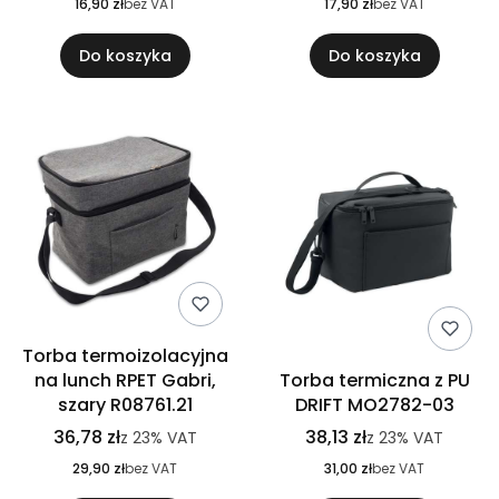
16,90 zł
bez VAT
17,90 zł
bez VAT
Do koszyka
Do koszyka
Torba termoizolacyjna
na lunch RPET Gabri,
Torba termiczna z PU
szary R08761.21
DRIFT MO2782-03
36,78 zł
38,13 zł
z
23%
VAT
z
23%
VAT
29,90 zł
bez VAT
31,00 zł
bez VAT