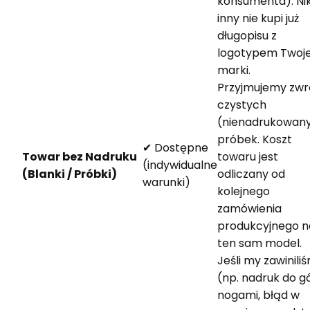
konsumenta). Ni
inny nie kupi już
długopisu z
logotypem Twoje
marki.
Przyjmujemy zwr
czystych
(nienadrukowan
próbek. Koszt
✔ Dostępne
Towar bez Nadruku
towaru jest
(indywidualne
(Blanki / Próbki)
odliczany od
warunki)
kolejnego
zamówienia
produkcyjnego n
ten sam model.
Jeśli my zawinili
(np. nadruk do g
nogami, błąd w