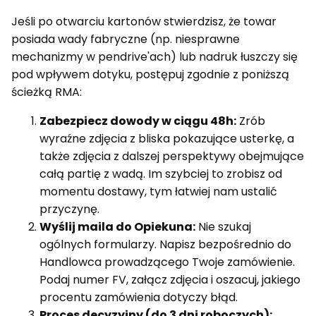
Jeśli po otwarciu kartonów stwierdzisz, że towar
posiada wady fabryczne (np. niesprawne
mechanizmy w pendrive'ach) lub nadruk łuszczy się
pod wpływem dotyku, postępuj zgodnie z poniższą
ścieżką RMA:
Zabezpiecz dowody w ciągu 48h:
Zrób
wyraźne zdjęcia z bliska pokazujące usterkę, a
także zdjęcia z dalszej perspektywy obejmujące
całą partię z wadą. Im szybciej to zrobisz od
momentu dostawy, tym łatwiej nam ustalić
przyczynę.
Wyślij maila do Opiekuna:
Nie szukaj
ogólnych formularzy. Napisz bezpośrednio do
Handlowca prowadzącego Twoje zamówienie.
Podaj numer FV, załącz zdjęcia i oszacuj, jakiego
procentu zamówienia dotyczy błąd.
Proces decyzyjny (do 3 dni roboczych):