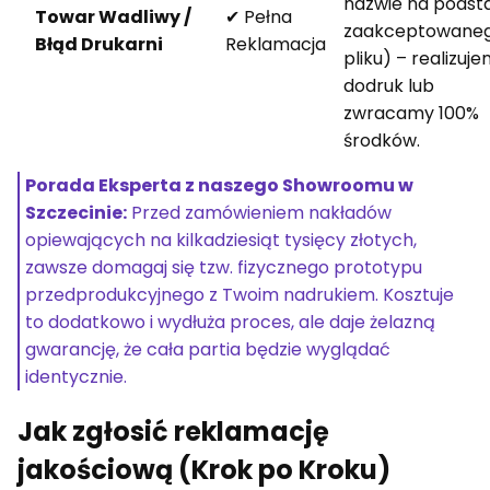
nazwie na podst
Towar Wadliwy /
✔ Pełna
zaakceptowane
Błąd Drukarni
Reklamacja
pliku) – realizuj
dodruk lub
zwracamy 100%
środków.
Porada Eksperta z naszego Showroomu w
Szczecinie:
Przed zamówieniem nakładów
opiewających na kilkadziesiąt tysięcy złotych,
zawsze domagaj się tzw. fizycznego prototypu
przedprodukcyjnego z Twoim nadrukiem. Kosztuje
to dodatkowo i wydłuża proces, ale daje żelazną
gwarancję, że cała partia będzie wyglądać
identycznie.
Jak zgłosić reklamację
jakościową (Krok po Kroku)