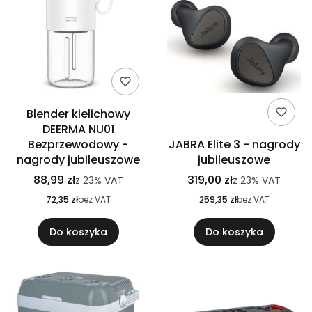
Blender kielichowy
DEERMA NU01
Bezprzewodowy -
JABRA Elite 3 - nagrody
nagrody jubileuszowe
jubileuszowe
88,99 zł
319,00 zł
z
23%
VAT
z
23%
VAT
72,35 zł
bez VAT
259,35 zł
bez VAT
Do koszyka
Do koszyka