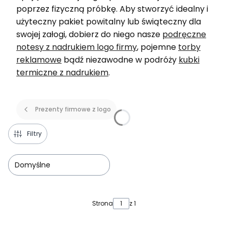
poprzez fizyczną próbkę. Aby stworzyć idealny i
użyteczny pakiet powitalny lub świąteczny dla
swojej załogi, dobierz do niego nasze
podręczne
notesy z nadrukiem logo firmy
, pojemne
torby
reklamowe
bądź niezawodne w podróży
kubki
termiczne z nadrukiem
.
Prezenty firmowe z logo
Filtry
Domyślne
Lista produktów
Strona
z 1