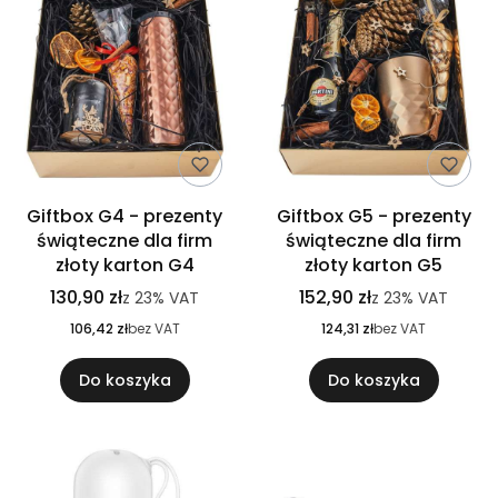
Giftbox G4 - prezenty
Giftbox G5 - prezenty
świąteczne dla firm
świąteczne dla firm
złoty karton G4
złoty karton G5
130,90 zł
152,90 zł
z
23%
VAT
z
23%
VAT
106,42 zł
bez VAT
124,31 zł
bez VAT
Do koszyka
Do koszyka