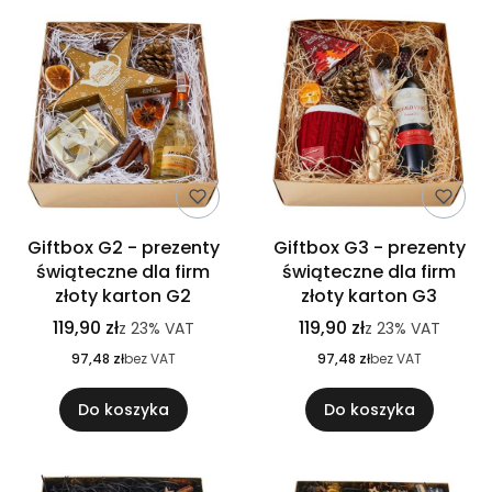
Giftbox G2 - prezenty
Giftbox G3 - prezenty
świąteczne dla firm
świąteczne dla firm
złoty karton G2
złoty karton G3
119,90 zł
119,90 zł
z
23%
VAT
z
23%
VAT
97,48 zł
bez VAT
97,48 zł
bez VAT
Do koszyka
Do koszyka