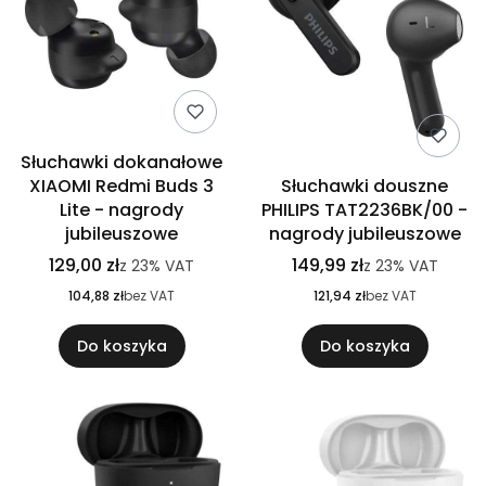
Słuchawki dokanałowe
XIAOMI Redmi Buds 3
Słuchawki douszne
Lite - nagrody
PHILIPS TAT2236BK/00 -
jubileuszowe
nagrody jubileuszowe
129,00 zł
149,99 zł
z
23%
VAT
z
23%
VAT
104,88 zł
bez VAT
121,94 zł
bez VAT
Do koszyka
Do koszyka