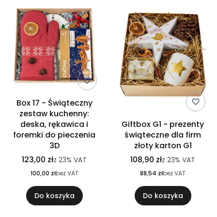
Box 17 - Świąteczny
zestaw kuchenny:
deska, rękawica i
Giftbox G1 - prezenty
foremki do pieczenia
świąteczne dla firm
3D
złoty karton G1
123,00 zł
108,90 zł
z
23%
VAT
z
23%
VAT
100,00 zł
bez VAT
88,54 zł
bez VAT
Do koszyka
Do koszyka