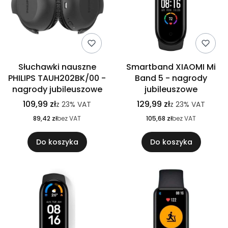
Słuchawki nauszne
Smartband XIAOMI Mi
PHILIPS TAUH202BK/00 -
Band 5 - nagrody
nagrody jubileuszowe
jubileuszowe
109,99 zł
129,99 zł
z
23%
VAT
z
23%
VAT
89,42 zł
bez VAT
105,68 zł
bez VAT
Do koszyka
Do koszyka