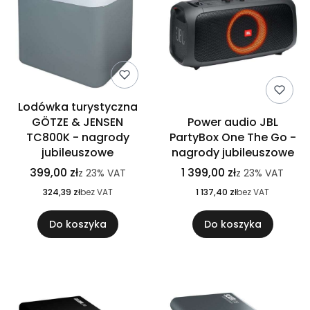
Lodówka turystyczna
GÖTZE & JENSEN
Power audio JBL
TC800K - nagrody
PartyBox One The Go -
jubileuszowe
nagrody jubileuszowe
399,00 zł
1 399,00 zł
z
23%
VAT
z
23%
VAT
324,39 zł
bez VAT
1 137,40 zł
bez VAT
Do koszyka
Do koszyka