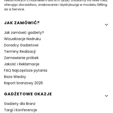
reklamowych z nadrukiem dla firm (B2B). Działamy od 1998 roku,
oferując doradztwo, znakowanie i dystrybucję w modelu Gifting
as a Service.
Linki w stopce
JAK ZAMÓWIĆ?
Jak zamówić gadżety?
Wizualizacje Nadruku
Doradcy Gadżetowi
Terminy Realizacji
Zamawianie próbek
Jakość i Reklamacje
FAQ Najczęstsze pytania
Baza Wiedzy
Raport branżowy 2026
GADŻETOWE OKAZJE
Gadżety dla Branż
Targi i Konferencje