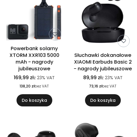
Powerbank solarny
XTORM XXR103 5000
Słuchawki dokanałowe
mAh - nagrody
XIAOMI Earbuds Basic 2
jubileuszowe
- nagrody jubileuszowe
169,99 zł
89,99 zł
z
23%
VAT
z
23%
VAT
138,20 zł
bez VAT
73,16 zł
bez VAT
Do koszyka
Do koszyka