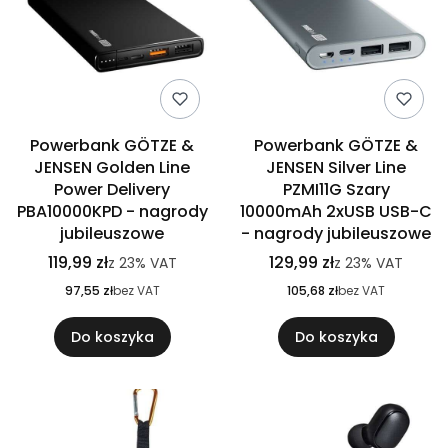
Powerbank GÖTZE &
Powerbank GÖTZE &
JENSEN Golden Line
JENSEN Silver Line
Power Delivery
PZMI11G Szary
PBA10000KPD - nagrody
10000mAh 2xUSB USB-C
jubileuszowe
- nagrody jubileuszowe
119,99 zł
129,99 zł
z
23%
VAT
z
23%
VAT
97,55 zł
bez VAT
105,68 zł
bez VAT
Do koszyka
Do koszyka