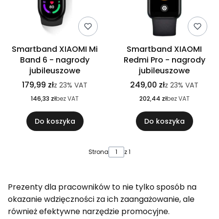
Smartband XIAOMI Mi
Smartband XIAOMI
Band 6 - nagrody
Redmi Pro - nagrody
jubileuszowe
jubileuszowe
179,99 zł
249,00 zł
z
23%
VAT
z
23%
VAT
146,33 zł
bez VAT
202,44 zł
bez VAT
Do koszyka
Do koszyka
Strona
z 1
Prezenty dla pracowników to nie tylko sposób na
okazanie wdzięczności za ich zaangażowanie, ale
również efektywne narzędzie promocyjne.