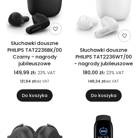
Słuchawki douszne
PHILIPS TAT2236BK/00
Słuchawki douszne
Czarny - nagrody
PHILIPS TAT2236WT/00
jubileuszowe
- nagrody jubileuszowe
149,99 zł
180,00 zł
z
23%
VAT
z
23%
VAT
121,94 zł
bez VAT
146,34 zł
bez VAT
Do koszyka
Do koszyka