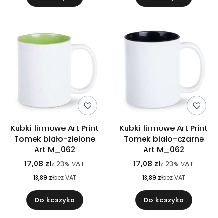
Kubki firmowe Art Print
Kubki firmowe Art Print
Tomek biało-zielone
Tomek biało-czarne
Art M_062
Art M_062
17,08 zł
17,08 zł
z
23%
VAT
z
23%
VAT
13,89 zł
bez VAT
13,89 zł
bez VAT
Do koszyka
Do koszyka