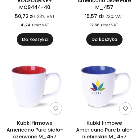
RODEODRIVE+
Americano białe Pure
MO9444-40
M_457
50,72 zł
15,57 zł
z
23%
VAT
z
23%
VAT
41,24 zł
bez VAT
12,66 zł
bez VAT
Do koszyka
Do koszyka
Kubki firmowe
Kubki firmowe
Americano Pure biało-
Americano Pure biało-
czerwone M_457
niebieskie M_457