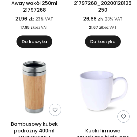
Away wokół 250ml
21797268_20200128125
21797268
250
21,96 zł
26,66 zł
z
23%
VAT
z
23%
VAT
17,85 zł
bez VAT
21,67 zł
bez VAT
Do koszyka
Do koszyka
Bambusowy kubek
podróżny 400ml
Kubki firmowe