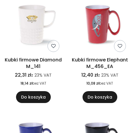
Kubki firmowe Diamond
Kubki firmowe Elephant
M_141
M_456_EA
22,31 zł
12,40 zł
z
23%
VAT
z
23%
VAT
18,14 zł
bez VAT
10,08 zł
bez VAT
Do koszyka
Do koszyka