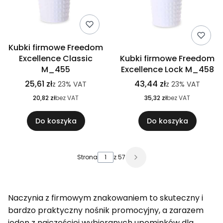
Kubki firmowe Freedom
Excellence Classic
Kubki firmowe Freedom
M_455
Excellence Lock M_458
25,61 zł
43,44 zł
z
23%
VAT
z
23%
VAT
20,82 zł
bez VAT
35,32 zł
bez VAT
Do koszyka
Do koszyka
Strona
z 57
Naczynia z firmowym znakowaniem to skuteczny i
bardzo praktyczny nośnik promocyjny, a zarazem
jeden z najczęściej wybieranych upominków dla