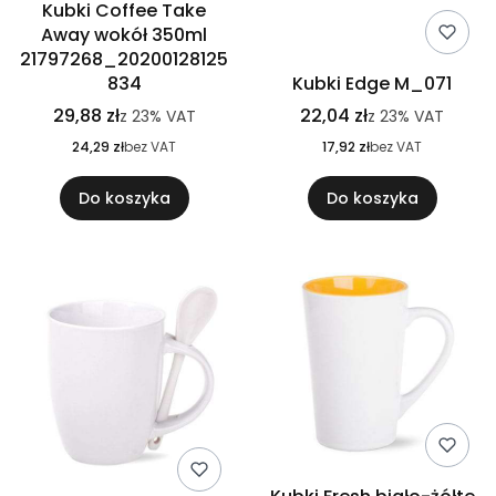
Kubki Coffee Take
Away wokół 350ml
21797268_20200128125
834
Kubki Edge M_071
29,88 zł
22,04 zł
z
23%
VAT
z
23%
VAT
24,29 zł
bez VAT
17,92 zł
bez VAT
Do koszyka
Do koszyka