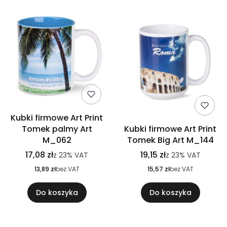
Kubki firmowe Art Print
Tomek palmy Art
Kubki firmowe Art Print
M_062
Tomek Big Art M_144
17,08 zł
19,15 zł
z
23%
VAT
z
23%
VAT
13,89 zł
bez VAT
15,57 zł
bez VAT
Do koszyka
Do koszyka