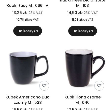
Kubki Fresh biało-żółte
Kubki Easy M_066_A
M_103
13,26 zł
14,50 zł
z
23%
VAT
z
23%
VAT
10,78 zł
bez VAT
11,79 zł
bez VAT
Do koszyka
Do koszyka
Kubek Americano Duo
Kubki Ilona czarne
czarny M_533
M_040
16,53 zł
12,50 zł
z
23%
VAT
z
23%
VAT