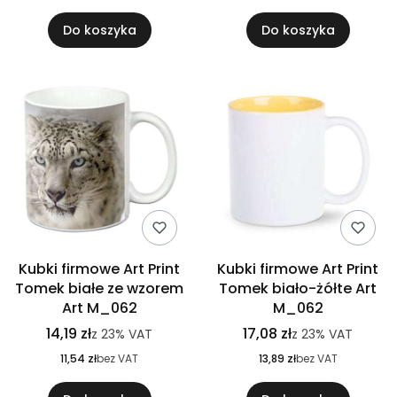
Do koszyka
Do koszyka
Kubki firmowe Art Print
Kubki firmowe Art Print
Tomek białe ze wzorem
Tomek biało-żółte Art
Art M_062
M_062
14,19 zł
17,08 zł
z
23%
VAT
z
23%
VAT
11,54 zł
bez VAT
13,89 zł
bez VAT