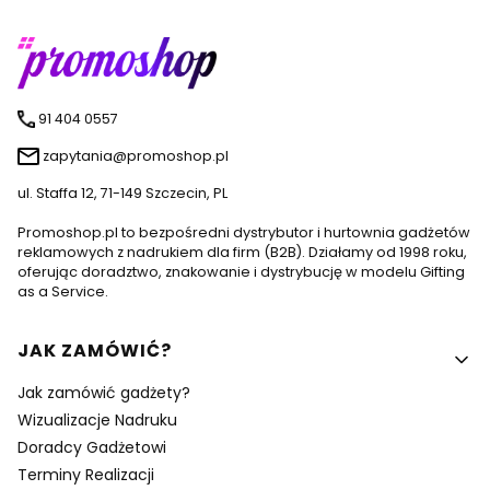
91 404 0557
zapytania@promoshop.pl
ul. Staffa 12, 71-149 Szczecin, PL
Promoshop.pl to bezpośredni dystrybutor i hurtownia gadżetów
reklamowych z nadrukiem dla firm (B2B). Działamy od 1998 roku,
oferując doradztwo, znakowanie i dystrybucję w modelu Gifting
as a Service.
Linki w stopce
JAK ZAMÓWIĆ?
Jak zamówić gadżety?
Wizualizacje Nadruku
Doradcy Gadżetowi
Terminy Realizacji