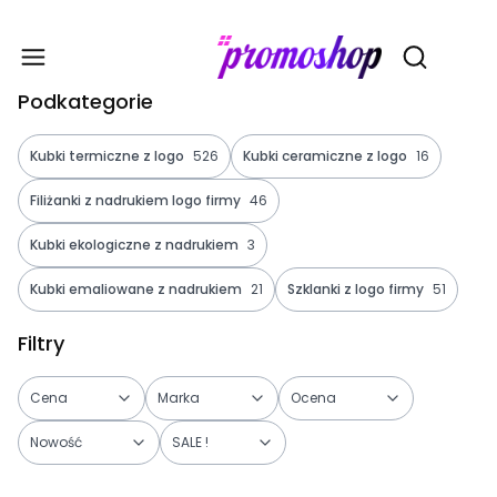
Gadże
Otwórz wy
Podkategorie
Kubki termiczne z logo
526
Kubki ceramiczne z logo
16
Filiżanki z nadrukiem logo firmy
46
Kubki ekologiczne z nadrukiem
3
Kubki emaliowane z nadrukiem
21
Szklanki z logo firmy
51
Filtry
Cena
Marka
Ocena
Nowość
SALE !
Koniec filtrów