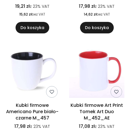
19,21 zł
17,98 zł
z
23%
VAT
z
23%
VAT
15,62 zł
bez VAT
14,62 zł
bez VAT
Do koszyka
Do koszyka
Kubki firmowe
Kubki firmowe Art Print
Americano Pure biało-
Tomek Art Duo
czarne M_457
M_452_AE
17,98 zł
17,08 zł
z
23%
VAT
z
23%
VAT