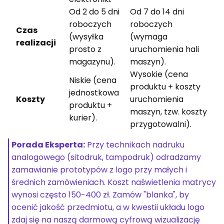
Od 2 do 5 dni
Od 7 do 14 dni
roboczych
roboczych
Czas
(wysyłka
(wymaga
realizacji
prosto z
uruchomienia hali
magazynu).
maszyn).
Wysokie (cena
Niskie (cena
produktu + koszty
jednostkowa
Koszty
uruchomienia
produktu +
maszyn, tzw. koszty
kurier).
przygotowalni).
Porada Eksperta:
Przy technikach nadruku
analogowego (sitodruk, tampodruk) odradzamy
zamawianie prototypów z logo przy małych i
średnich zamówieniach. Koszt naświetlenia matrycy
wynosi często 150-400 zł. Zamów "blanka", by
ocenić jakość przedmiotu, a w kwestii układu logo
zdaj się na naszą darmową cyfrową wizualizację