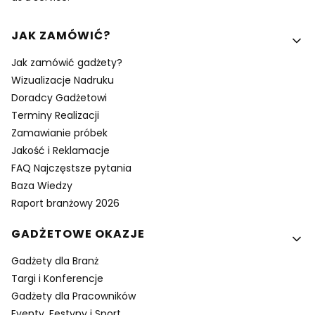
Linki w stopce
JAK ZAMÓWIĆ?
Jak zamówić gadżety?
Wizualizacje Nadruku
Doradcy Gadżetowi
Terminy Realizacji
Zamawianie próbek
Jakość i Reklamacje
FAQ Najczęstsze pytania
Baza Wiedzy
Raport branżowy 2026
GADŻETOWE OKAZJE
Gadżety dla Branż
Targi i Konferencje
Gadżety dla Pracowników
Eventy, Festyny i Sport