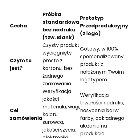
Próbka
Prototyp
standardowa
Cecha
Przedprodukcyjny
bez nadruku
(z logo)
(tzw. Blank)
Czysty produkt
Gotowy, w 100%
wyciągnięty
spersonalizowany
Czym to
prosto z
produkt z
jest?
kartonu, bez
nałożonym Twoim
żadnego
logotypem.
znakowania.
Weryfikacja
Weryfikacja
jakości
trwałości nadruku,
materiału, wagi,
Cel
nasycenia barw
koloru
zamówienia
farby, dokładnego
surowca,
ułożenia na
jakości szycia,
produkcie.
elektroniki.