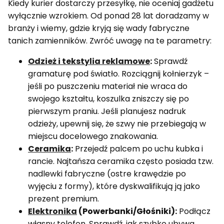
Kiedy kurier dostarczy przesyłkę, nie oceniaj gadżetu
wyłącznie wzrokiem. Od ponad 28 lat doradzamy w
branży i wiemy, gdzie kryją się wady fabryczne
tanich zamienników. Zwróć uwagę na te parametry:
Odzież i tekstylia reklamowe
:
Sprawdź
gramaturę pod światło. Rozciągnij kołnierzyk –
jeśli po puszczeniu materiał nie wraca do
swojego kształtu, koszulka zniszczy się po
pierwszym praniu. Jeśli planujesz nadruk
odzieży, upewnij się, że szwy nie przebiegają w
miejscu docelowego znakowania.
Ceramika
:
Przejedź palcem po uchu kubka i
rancie. Najtańsza ceramika często posiada tzw.
nadlewki fabryczne (ostre krawędzie po
wyjęciu z formy), które dyskwalifikują ją jako
prezent premium.
Elektronika
(Powerbanki/Głośniki):
Podłącz
własny telefon. Sprawdź, jak szybko ubywa