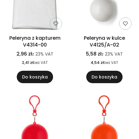
Peleryna z kapturem
Peleryna w kulce
V4314-00
V4125/A-02
2,96 zł
5,58 zł
z
23%
VAT
z
23%
VAT
2,41 zł
bez VAT
4,54 zł
bez VAT
Do koszyka
Do koszyka