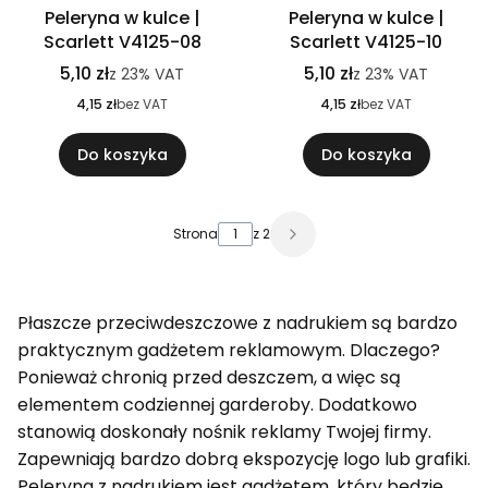
Peleryna w kulce |
Peleryna w kulce |
Scarlett V4125-08
Scarlett V4125-10
5,10 zł
5,10 zł
z
23%
VAT
z
23%
VAT
4,15 zł
bez VAT
4,15 zł
bez VAT
Do koszyka
Do koszyka
Strona
z 2
Płaszcze przeciwdeszczowe z nadrukiem są bardzo
praktycznym gadżetem reklamowym. Dlaczego?
Ponieważ chronią przed deszczem, a więc są
elementem codziennej garderoby. Dodatkowo
stanowią doskonały nośnik reklamy Twojej firmy.
Zapewniają bardzo dobrą ekspozycję logo lub grafiki.
Peleryna z nadrukiem jest gadżetem, który będzie