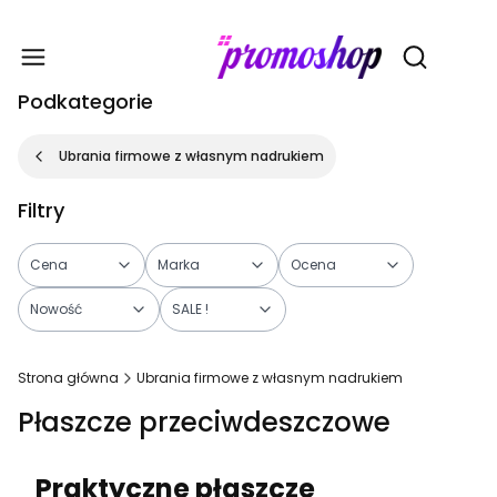
Gadże
Otwórz wy
Podkategorie
Ubrania firmowe z własnym nadrukiem
Filtry
Cena
Marka
Ocena
Nowość
SALE !
Koniec filtrów
Strona główna
Ubrania firmowe z własnym nadrukiem
Płaszcze przeciwdeszczowe
Praktyczne płaszcze