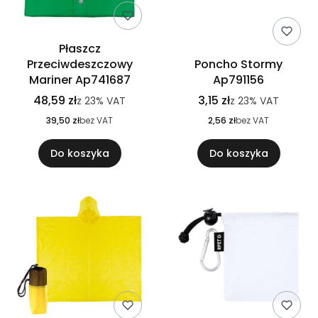
Płaszcz
Przeciwdeszczowy
Poncho Stormy
Mariner Ap741687
Ap791156
48,59 zł
3,15 zł
z
23%
VAT
z
23%
VAT
39,50 zł
bez VAT
2,56 zł
bez VAT
Do koszyka
Do koszyka