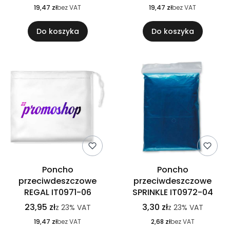
19,47 zł
bez VAT
19,47 zł
bez VAT
Do koszyka
Do koszyka
Poncho
Poncho
przeciwdeszczowe
przeciwdeszczowe
REGAL IT0971-06
SPRINKLE IT0972-04
23,95 zł
3,30 zł
z
23%
VAT
z
23%
VAT
19,47 zł
bez VAT
2,68 zł
bez VAT