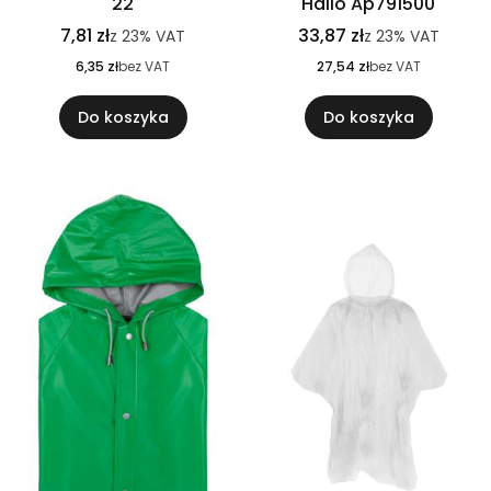
22
Hailo Ap791500
7,81 zł
33,87 zł
z
23%
VAT
z
23%
VAT
6,35 zł
bez VAT
27,54 zł
bez VAT
Do koszyka
Do koszyka