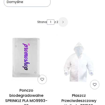
Domyślne
Lista produktów
Strona
z 2
Ponczo
biodegradowalne
Płaszcz
SPRINKLE PLA MO9993-
Przeciwdeszczowy