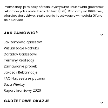
Promoshop.pl to bezpośredni dystrybutor i hurtownia gadżetów
reklamowych z nadrukiem dla firm (B2B). Działamy od 1998 roku,
oferując doradztwo, znakowanie i dystrybucję w modelu Gifting
as a Service.
Linki w stopce
JAK ZAMÓWIĆ?
Jak zamówić gadżety?
Wizualizacje Nadruku
Doradcy Gadżetowi
Terminy Realizacji
Zamawianie próbek
Jakość i Reklamacje
FAQ Najczęstsze pytania
Baza Wiedzy
Raport branżowy 2026
GADŻETOWE OKAZJE