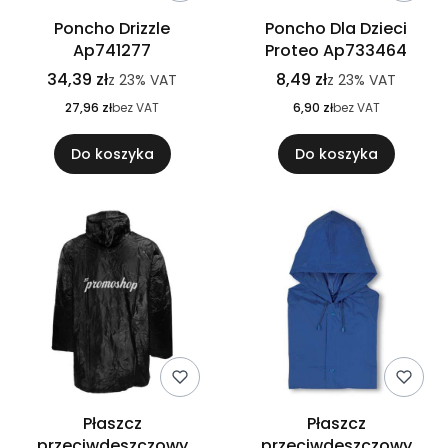
Poncho Drizzle
Poncho Dla Dzieci
Ap741277
Proteo Ap733464
34,39 zł
8,49 zł
z
23%
VAT
z
23%
VAT
27,96 zł
bez VAT
6,90 zł
bez VAT
Do koszyka
Do koszyka
Płaszcz
Płaszcz
przeciwdeszczowy
przeciwdeszczowy