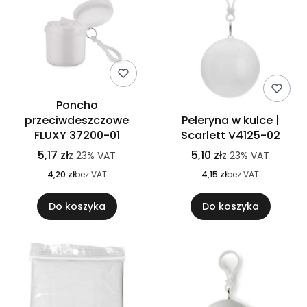
Poncho
przeciwdeszczowe
Peleryna w kulce |
FLUXY 37200-01
Scarlett V4125-02
5,17 zł
5,10 zł
z
23%
VAT
z
23%
VAT
4,20 zł
bez VAT
4,15 zł
bez VAT
Do koszyka
Do koszyka