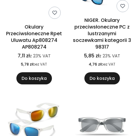
NIGER. Okulary
Okulary
przeciwsłoneczne PC z
Przeciwsłoneczne Rpet
lustrzanymi
Uluwatu Ap808274
soczewkami kategorii 3
AP808274
98317
7,11 zł
5,85 zł
z
23%
VAT
z
23%
VAT
5,78 zł
bez VAT
4,76 zł
bez VAT
Do koszyka
Do koszyka