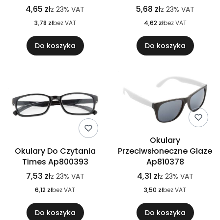
4,65 zł
5,68 zł
z
23%
VAT
z
23%
VAT
3,78 zł
bez VAT
4,62 zł
bez VAT
Do koszyka
Do koszyka
Okulary
Okulary Do Czytania
Przeciwsłoneczne Glaze
Times Ap800393
Ap810378
7,53 zł
4,31 zł
z
23%
VAT
z
23%
VAT
6,12 zł
bez VAT
3,50 zł
bez VAT
Do koszyka
Do koszyka