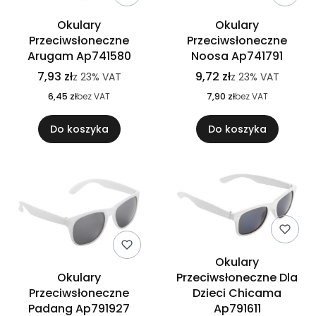
Okulary
Okulary
Przeciwsłoneczne
Przeciwsłoneczne
Arugam Ap741580
Noosa Ap741791
7,93 zł
9,72 zł
z
23%
VAT
z
23%
VAT
6,45 zł
bez VAT
7,90 zł
bez VAT
Do koszyka
Do koszyka
Okulary
Okulary
Przeciwsłoneczne Dla
Przeciwsłoneczne
Dzieci Chicama
Padang Ap791927
Ap791611