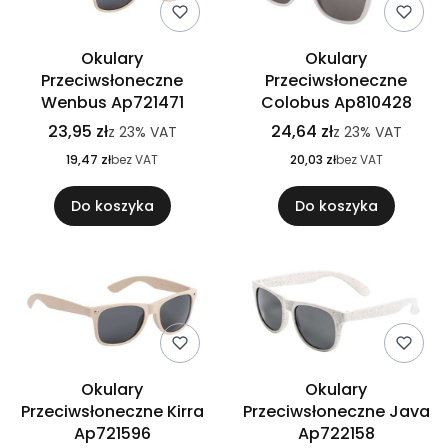
Okulary
Okulary
Przeciwsłoneczne
Przeciwsłoneczne
Wenbus Ap721471
Colobus Ap810428
23,95 zł
24,64 zł
z
23%
VAT
z
23%
VAT
19,47 zł
bez VAT
20,03 zł
bez VAT
Do koszyka
Do koszyka
Okulary
Okulary
Przeciwsłoneczne Kirra
Przeciwsłoneczne Java
Ap721596
Ap722158