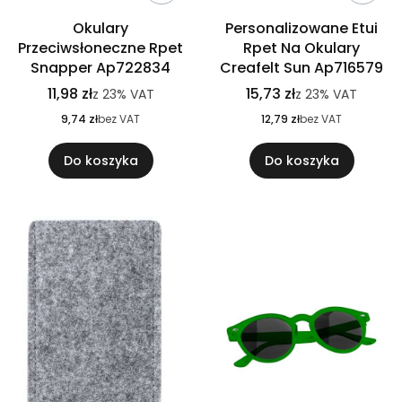
Okulary
Personalizowane Etui
Przeciwsłoneczne Rpet
Rpet Na Okulary
Snapper Ap722834
Creafelt Sun Ap716579
11,98 zł
15,73 zł
z
23%
VAT
z
23%
VAT
9,74 zł
bez VAT
12,79 zł
bez VAT
Do koszyka
Do koszyka