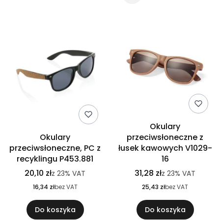
Okulary
Okulary
przeciwsłoneczne z
przeciwsłoneczne, PC z
łusek kawowych V1029-
recyklingu P453.881
16
20,10 zł
31,28 zł
z
23%
VAT
z
23%
VAT
16,34 zł
bez VAT
25,43 zł
bez VAT
Do koszyka
Do koszyka