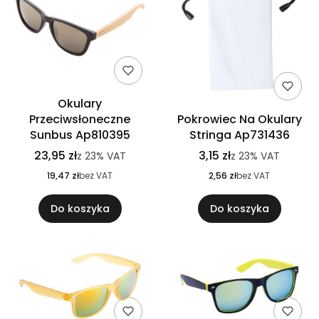
Okulary
Przeciwsłoneczne
Pokrowiec Na Okulary
Sunbus Ap810395
Stringa Ap731436
23,95 zł
3,15 zł
z
23%
VAT
z
23%
VAT
19,47 zł
bez VAT
2,56 zł
bez VAT
Do koszyka
Do koszyka