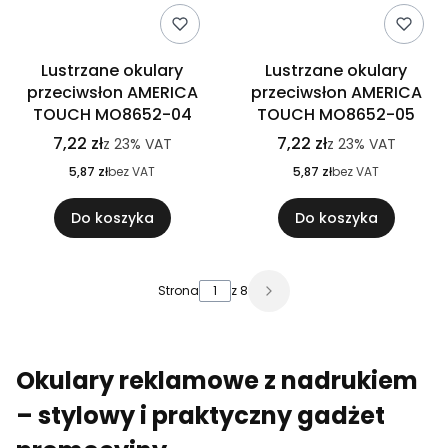
Lustrzane okulary
Lustrzane okulary
przeciwsłon AMERICA
przeciwsłon AMERICA
TOUCH MO8652-04
TOUCH MO8652-05
7,22 zł
7,22 zł
z
23%
VAT
z
23%
VAT
5,87 zł
bez VAT
5,87 zł
bez VAT
Do koszyka
Do koszyka
Strona
z 8
Okulary reklamowe z nadrukiem
– stylowy i praktyczny gadżet