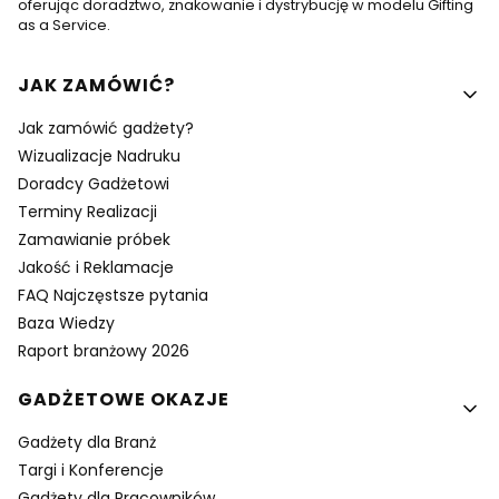
oferując doradztwo, znakowanie i dystrybucję w modelu Gifting
as a Service.
Linki w stopce
JAK ZAMÓWIĆ?
Jak zamówić gadżety?
Wizualizacje Nadruku
Doradcy Gadżetowi
Terminy Realizacji
Zamawianie próbek
Jakość i Reklamacje
FAQ Najczęstsze pytania
Baza Wiedzy
Raport branżowy 2026
GADŻETOWE OKAZJE
Gadżety dla Branż
Targi i Konferencje
Gadżety dla Pracowników