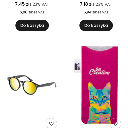
7,45 zł
7,18 zł
z
23%
VAT
z
23%
VAT
6,06 zł
bez VAT
5,84 zł
bez VAT
Do koszyka
Do koszyka