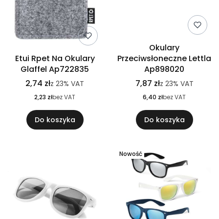
Okulary
Etui Rpet Na Okulary
Przeciwsłoneczne Lettla
Glaffel Ap722835
Ap898020
2,74 zł
7,87 zł
z
23%
VAT
z
23%
VAT
2,23 zł
bez VAT
6,40 zł
bez VAT
Do koszyka
Do koszyka
Nowość