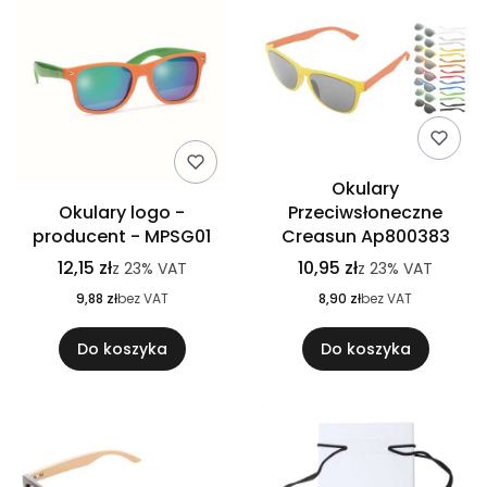
Okulary
Okulary logo -
Przeciwsłoneczne
producent - MPSG01
Creasun Ap800383
12,15 zł
10,95 zł
z
23%
VAT
z
23%
VAT
9,88 zł
bez VAT
8,90 zł
bez VAT
Do koszyka
Do koszyka