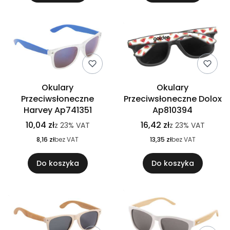
Okulary
Okulary
Przeciwsłoneczne
Przeciwsłoneczne Dolox
Harvey Ap741351
Ap810394
10,04 zł
16,42 zł
z
23%
VAT
z
23%
VAT
8,16 zł
bez VAT
13,35 zł
bez VAT
Do koszyka
Do koszyka