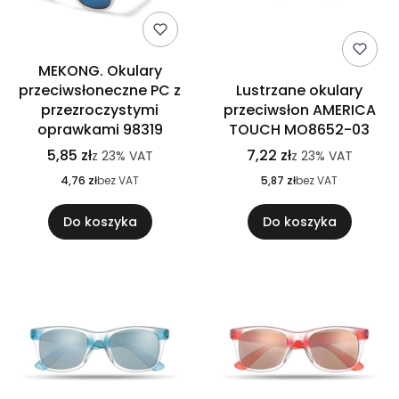
MEKONG. Okulary
przeciwsłoneczne PC z
Lustrzane okulary
przezroczystymi
przeciwsłon AMERICA
oprawkami 98319
TOUCH MO8652-03
5,85 zł
7,22 zł
z
23%
VAT
z
23%
VAT
4,76 zł
bez VAT
5,87 zł
bez VAT
Do koszyka
Do koszyka