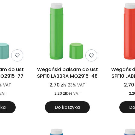
am do ust
Wegański balsam do ust
Wegański
MO2915-77
SPF10 LABBRA MO2915-48
SPF10 LA
2,70 zł
2,70 
%
VAT
z
23%
VAT
VAT
2,20 zł
bez VAT
2,2
yka
Do koszyka
Do