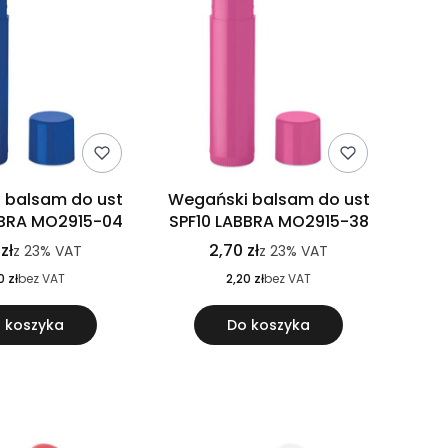
 balsam do ust
Wegański balsam do ust
BBRA MO2915-04
SPF10 LABBRA MO2915-38
zł
2,70 zł
z
23%
VAT
z
23%
VAT
0 zł
bez VAT
2,20 zł
bez VAT
 koszyka
Do koszyka