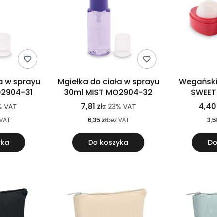
a w sprayu
Mgiełka do ciała w sprayu
Wegański
O2904-31
30ml MIST MO2904-32
SWEET
7,81 zł
4,40 
%
VAT
z
23%
VAT
 VAT
6,35 zł
bez VAT
3,5
yka
Do koszyka
Do