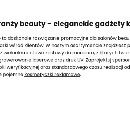
branży beauty – eleganckie gadżety
e
to doskonałe rozwiązanie promocyjne dla salonów beauty,
rki wśród klientów. W naszym asortymencie znajdziesz 
az wieloelementowe zestawy do manicure, z których two
grawerowanie laserowe oraz druk UV. Zaprojektuj spers
bki weryfikacyjnej oraz standardowego czasu realizacji o
ze pojemne
kosmetyczki reklamowe
.