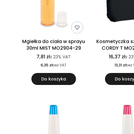
Mgiełka do ciała w sprayu
Kosmetyczka s
30ml MIST MO2904-29
CORDY T MO
7,81 zł
16,37 zł
z
23%
VAT
z
23
6,35 zł
bez VAT
13,31 zł
bez 
Do koszyka
Do kosz