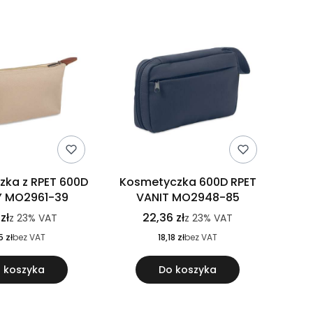
ka z RPET 600D
Kosmetyczka 600D RPET
Y MO2961-39
VANIT MO2948-85
zł
22,36 zł
z
23%
VAT
z
23%
VAT
5 zł
bez VAT
18,18 zł
bez VAT
 koszyka
Do koszyka