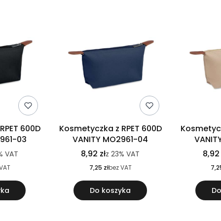
 RPET 600D
Kosmetyczka z RPET 600D
Kosmetycz
961-03
VANITY MO2961-04
VANIT
8,92 zł
8,92 
%
VAT
z
23%
VAT
 VAT
7,25 zł
bez VAT
7,2
yka
Do koszyka
Do