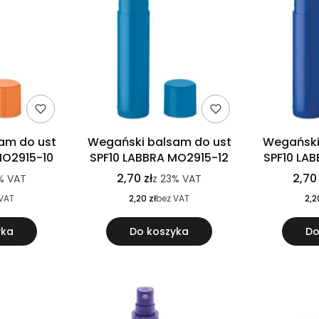
am do ust
Wegański balsam do ust
Wegański
MO2915-10
SPF10 LABBRA MO2915-12
SPF10 LA
2,70 zł
2,70 
%
VAT
z
23%
VAT
VAT
2,20 zł
bez VAT
2,2
yka
Do koszyka
Do