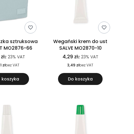
zka sztruksowa
Wegański krem do ust
T MO2876-66
SALVE MO2870-10
 zł
4,29 zł
z
23%
VAT
z
23%
VAT
1 zł
bez VAT
3,49 zł
bez VAT
 koszyka
Do koszyka