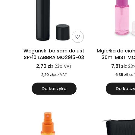
Wegański balsam do ust
Mgiełka do ciał
SPF10 LABBRA MO2915-03
30ml MIST M
2,70 zł
7,81 zł
z
23%
VAT
z
23
2,20 zł
bez VAT
6,35 zł
bez
Do koszyka
Do kosz