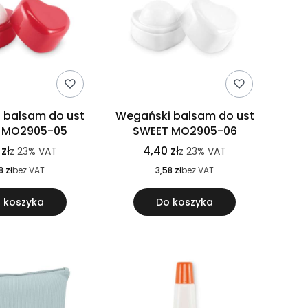
 balsam do ust
Wegański balsam do ust
 MO2905-05
SWEET MO2905-06
zł
4,40 zł
z
23%
VAT
z
23%
VAT
8 zł
bez VAT
3,58 zł
bez VAT
 koszyka
Do koszyka