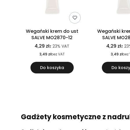
Wegański krem do ust
Wegański kre
SALVE MO2870-12
SALVE MO2
4,29 zł
4,29 zł
z
23%
VAT
z
23
3,49 zł
bez VAT
3,49 zł
bez
Do koszyka
Do kosz
Gadżety kosmetyczne z nadru