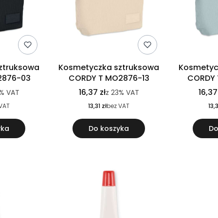
ztruksowa
Kosmetyczka sztruksowa
Kosmetyc
2876-03
CORDY T MO2876-13
CORDY 
16,37 zł
16,37
%
VAT
z
23%
VAT
VAT
13,31 zł
bez VAT
13,3
yka
Do koszyka
Do