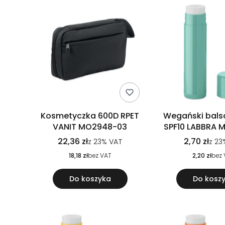
Kosmetyczka 600D RPET
Wegański bals
VANIT MO2948-03
SPF10 LABBRA 
22,36 zł
2,70 zł
z
23%
VAT
z
23
18,18 zł
bez VAT
2,20 zł
bez 
Do koszyka
Do kosz