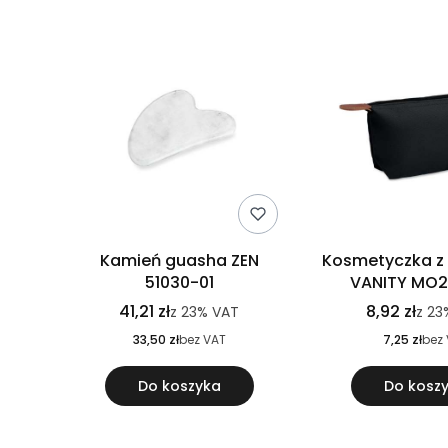
Kamień guasha ZEN
Kosmetyczka z
51030-01
VANITY MO2
41,21 zł
8,92 zł
z
23%
VAT
z
23
33,50 zł
bez VAT
7,25 zł
bez
Do koszyka
Do kosz