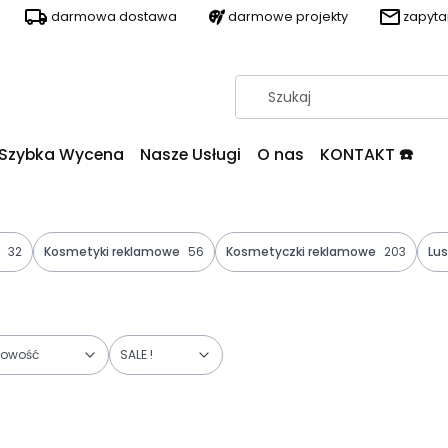
darmowa dostawa
darmowe projekty
zapyt
Szybka Wycena
Nasze Usługi
O nas
KONTAKT ☎️
32
Kosmetyki reklamowe
56
Kosmetyczki reklamowe
203
Lu
owość
SALE !