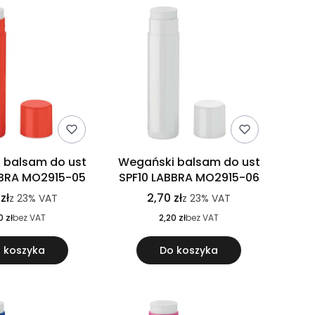
 balsam do ust
Wegański balsam do ust
BBRA MO2915-05
SPF10 LABBRA MO2915-06
zł
2,70 zł
z
23%
VAT
z
23%
VAT
0 zł
bez VAT
2,20 zł
bez VAT
 koszyka
Do koszyka