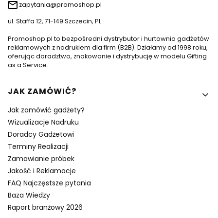
zapytania@promoshop.pl
ul. Staffa 12, 71-149 Szczecin, PL
Promoshop.pl to bezpośredni dystrybutor i hurtownia gadżetów
reklamowych z nadrukiem dla firm (B2B). Działamy od 1998 roku,
oferując doradztwo, znakowanie i dystrybucję w modelu Gifting
as a Service.
Linki w stopce
JAK ZAMÓWIĆ?
Jak zamówić gadżety?
Wizualizacje Nadruku
Doradcy Gadżetowi
Terminy Realizacji
Zamawianie próbek
Jakość i Reklamacje
FAQ Najczęstsze pytania
Baza Wiedzy
Raport branżowy 2026