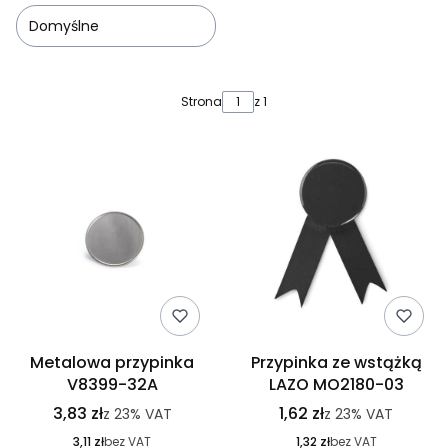
Domyślne
Lista produktów
Strona
z 1
Metalowa przypinka
Przypinka ze wstążką
V8399-32A
LAZO MO2180-03
3,83 zł
1,62 zł
z
23%
VAT
z
23%
VAT
3,11 zł
bez VAT
1,32 zł
bez VAT