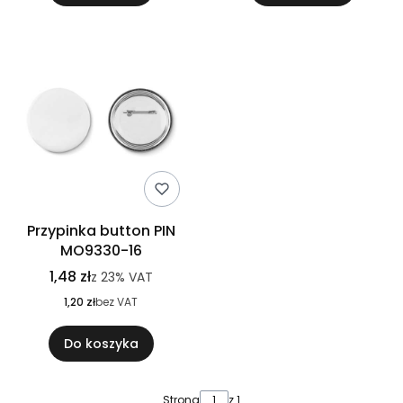
Przypinka button PIN
MO9330-16
1,48 zł
z
23%
VAT
1,20 zł
bez VAT
Do koszyka
Strona
z 1