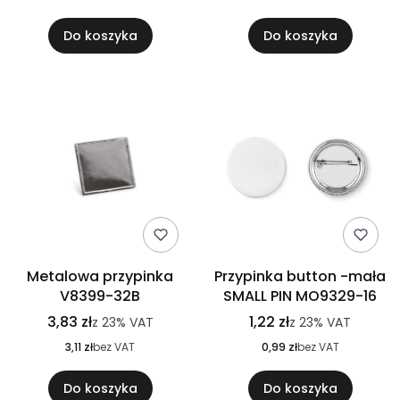
Do koszyka
Do koszyka
Metalowa przypinka
Przypinka button -mała
V8399-32B
SMALL PIN MO9329-16
3,83 zł
1,22 zł
z
23%
VAT
z
23%
VAT
3,11 zł
bez VAT
0,99 zł
bez VAT
Do koszyka
Do koszyka