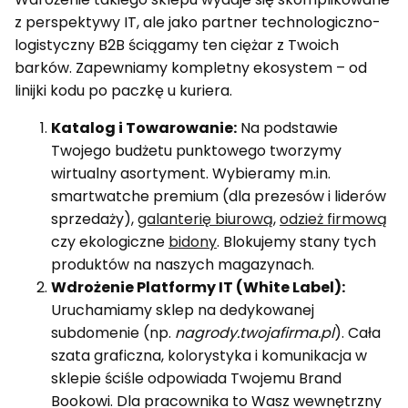
z perspektywy IT, ale jako partner technologiczno-
logistyczny B2B ściągamy ten ciężar z Twoich
barków. Zapewniamy kompletny ekosystem – od
linijki kodu po paczkę u kuriera.
Katalog i Towarowanie:
Na podstawie
Twojego budżetu punktowego tworzymy
wirtualny asortyment. Wybieramy m.in.
smartwatche premium (dla prezesów i liderów
sprzedaży),
galanterię biurową
,
odzież firmową
czy ekologiczne
bidony
. Blokujemy stany tych
produktów na naszych magazynach.
Wdrożenie Platformy IT (White Label):
Uruchamiamy sklep na dedykowanej
subdomenie (np.
nagrody.twojafirma.pl
). Cała
szata graficzna, kolorystyka i komunikacja w
sklepie ściśle odpowiada Twojemu Brand
Bookowi. Dla pracownika to Wasz wewnętrzny