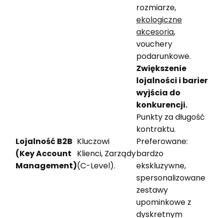
rozmiarze,
ekologiczne
akcesoria
,
vouchery
podarunkowe.
Zwiększenie
lojalności i barier
wyjścia do
konkurencji.
Punkty za długość
kontraktu.
Lojalność B2B
Kluczowi
Preferowane:
(Key Account
Klienci, Zarządy
bardzo
Management)
(C-Level).
ekskluzywne,
spersonalizowane
zestawy
upominkowe z
dyskretnym