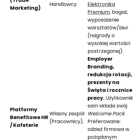
(Trade
Handlowcy.
Elektronika
Marketing)
Premium
, bagaż,
wyposażenie
warsztatów/biur
(nagrody o
wysokiej wartości
postrzeganej).
Employer
Branding,
redukcja rotacji,
prezenty na
Święta i rocznice
pracy.
Użytkownik
sam składa swój
Platformy
Własny zespół
Welcome Pack
.
Benefitowe HR
(Pracownicy).
Preferowane:
/ Kafeterie
odzież firmowa w
pożądanym