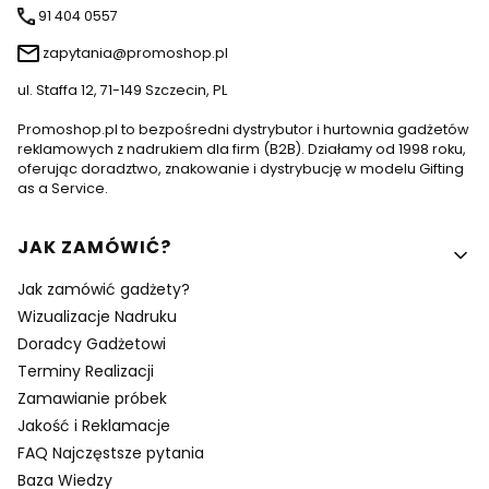
91 404 0557
zapytania@promoshop.pl
ul. Staffa 12, 71-149 Szczecin, PL
Promoshop.pl to bezpośredni dystrybutor i hurtownia gadżetów
reklamowych z nadrukiem dla firm (B2B). Działamy od 1998 roku,
oferując doradztwo, znakowanie i dystrybucję w modelu Gifting
as a Service.
Linki w stopce
JAK ZAMÓWIĆ?
Jak zamówić gadżety?
Wizualizacje Nadruku
Doradcy Gadżetowi
Terminy Realizacji
Zamawianie próbek
Jakość i Reklamacje
FAQ Najczęstsze pytania
Baza Wiedzy