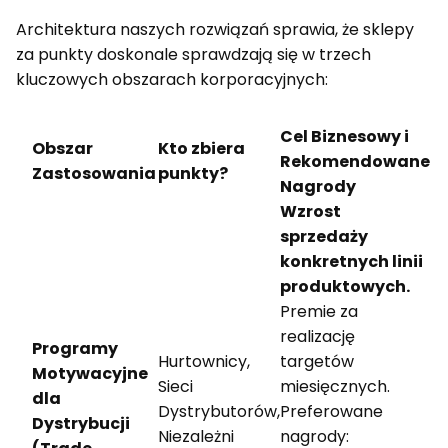
Architektura naszych rozwiązań sprawia, że sklepy
za punkty doskonale sprawdzają się w trzech
kluczowych obszarach korporacyjnych:
Cel Biznesowy i
Obszar
Kto zbiera
Rekomendowane
Zastosowania
punkty?
Nagrody
Wzrost
sprzedaży
konkretnych linii
produktowych.
Premie za
realizację
Programy
Hurtownicy,
targetów
Motywacyjne
Sieci
miesięcznych.
dla
Dystrybutorów,
Preferowane
Dystrybucji
Niezależni
nagrody: