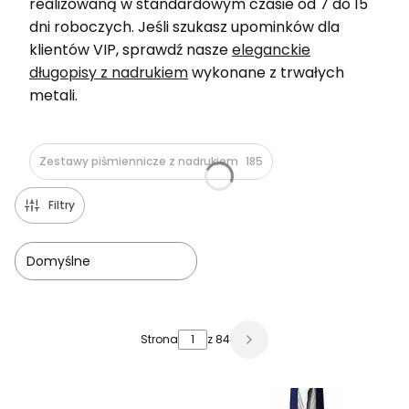
realizowaną w standardowym czasie od 7 do 15
dni roboczych. Jeśli szukasz upominków dla
klientów VIP, sprawdź nasze
eleganckie
długopisy z nadrukiem
wykonane z trwałych
metali.
Zestawy piśmiennicze z nadrukiem
185
Filtry
Domyślne
Lista produktów
Strona
z 84