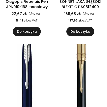
Długopis Rebelais Pen
SONNET LAKA GŁĘBOKI
APN010-168 łososiowy
BŁĘKIT CT S0812400
22,67 zł
169,68 zł
z
23%
VAT
z
23%
VAT
18,43 zł
bez VAT
137,95 zł
bez VAT
Do koszyka
Do koszyka