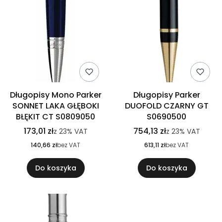
Długopisy Mono Parker
Długopisy Parker
SONNET LAKA GŁĘBOKI
DUOFOLD CZARNY GT
BŁĘKIT CT S0809050
S0690500
173,01 zł
754,13 zł
z
23%
VAT
z
23%
VAT
140,66 zł
bez VAT
613,11 zł
bez VAT
Do koszyka
Do koszyka