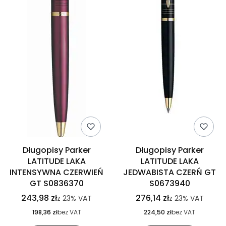
Długopisy Parker
Długopisy Parker
LATITUDE LAKA
LATITUDE LAKA
INTENSYWNA CZERWIEŃ
JEDWABISTA CZERŃ GT
GT S0836370
S0673940
243,98 zł
276,14 zł
z
23%
VAT
z
23%
VAT
198,36 zł
bez VAT
224,50 zł
bez VAT