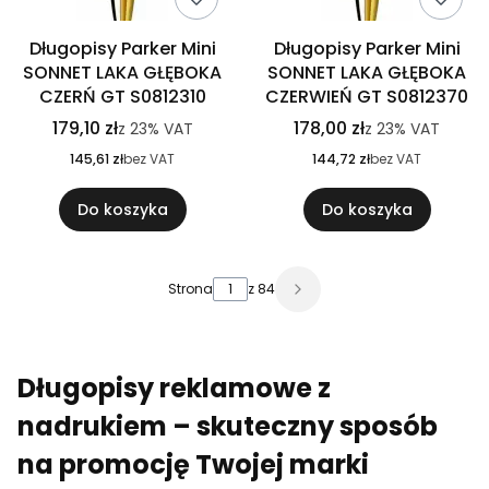
Długopisy Parker Mini
Długopisy Parker Mini
SONNET LAKA GŁĘBOKA
SONNET LAKA GŁĘBOKA
CZERŃ GT S0812310
CZERWIEŃ GT S0812370
179,10 zł
178,00 zł
z
23%
VAT
z
23%
VAT
145,61 zł
bez VAT
144,72 zł
bez VAT
Do koszyka
Do koszyka
Strona
z 84
Długopisy reklamowe z
nadrukiem – skuteczny sposób
na promocję Twojej marki