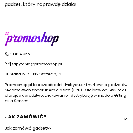
gadżet, który naprawdę działa!
91 404 0557
zapytania@promoshop.pl
ul. Staffa 12, 71-149 Szczecin, PL
Promoshop.pl to bezpośredni dystrybutor i hurtownia gadżetów
reklamowych z nadrukiem dla firm (B2B). Działamy od 1998 roku,
oferując doradztwo, znakowanie i dystrybucję w modelu Gifting
as a Service.
Linki w stopce
JAK ZAMÓWIĆ?
Jak zamówić gadżety?