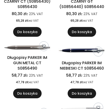
CZARNY CT (S0856430)
CZARNY GT
S0856430
(S0856440) S0856440
80,30 zł
80,30 zł
z
23%
VAT
z
23%
VAT
65,28 zł
bez VAT
65,28 zł
bez VAT
Do koszyka
Do koszyka
Długopisy PARKER IM
GUN METAL CT
Długopisy PARKER IM
S0856490
NIEBIESKI CT S0856460
58,77 zł
58,77 zł
z
23%
VAT
z
23%
VAT
47,78 zł
bez VAT
47,78 zł
bez VAT
Do koszyka
Do koszyka