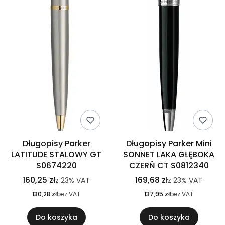
Długopisy Parker
Długopisy Parker Mini
LATITUDE STALOWY GT
SONNET LAKA GŁĘBOKA
S0674220
CZERŃ CT S0812340
160,25 zł
169,68 zł
z
23%
VAT
z
23%
VAT
130,28 zł
bez VAT
137,95 zł
bez VAT
Do koszyka
Do koszyka