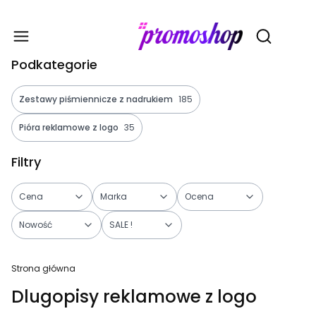
Gadże
Otwórz wy
Podkategorie
Zestawy piśmiennicze z nadrukiem
185
Pióra reklamowe z logo
35
Filtry
Cena
Marka
Ocena
Nowość
SALE !
Koniec filtrów
Strona główna
Dlugopisy reklamowe z logo