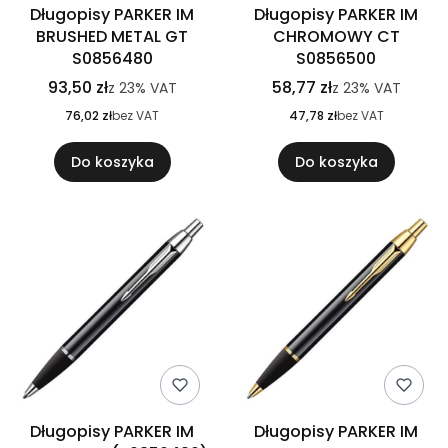
Długopisy PARKER IM
Długopisy PARKER IM
BRUSHED METAL GT
CHROMOWY CT
S0856480
S0856500
93,50 zł
58,77 zł
z
23%
VAT
z
23%
VAT
76,02 zł
bez VAT
47,78 zł
bez VAT
Do koszyka
Do koszyka
Długopisy PARKER IM
Długopisy PARKER IM