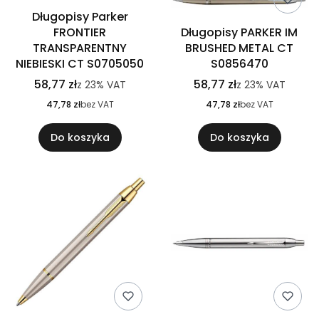
Długopisy Parker
FRONTIER
Długopisy PARKER IM
TRANSPARENTNY
BRUSHED METAL CT
NIEBIESKI CT S0705050
S0856470
58,77 zł
58,77 zł
z
23%
VAT
z
23%
VAT
47,78 zł
bez VAT
47,78 zł
bez VAT
Do koszyka
Do koszyka