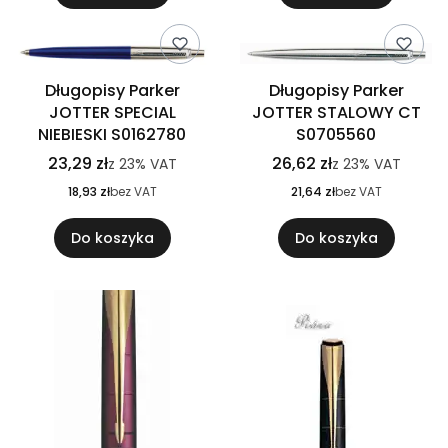
Długopisy Parker
Długopisy Parker
JOTTER SPECIAL
JOTTER STALOWY CT
NIEBIESKI S0162780
S0705560
23,29 zł
26,62 zł
z
23%
VAT
z
23%
VAT
18,93 zł
bez VAT
21,64 zł
bez VAT
Do koszyka
Do koszyka