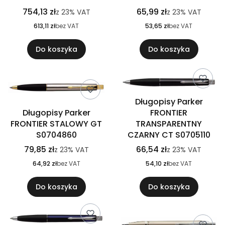
754,13 zł
65,99 zł
z
23%
VAT
z
23%
VAT
613,11 zł
bez VAT
53,65 zł
bez VAT
Do koszyka
Do koszyka
Długopisy Parker
Długopisy Parker
FRONTIER
FRONTIER STALOWY GT
TRANSPARENTNY
S0704860
CZARNY CT S0705110
79,85 zł
66,54 zł
z
23%
VAT
z
23%
VAT
64,92 zł
bez VAT
54,10 zł
bez VAT
Do koszyka
Do koszyka