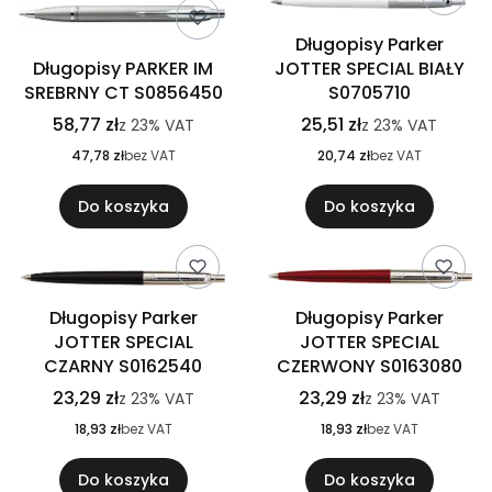
Długopisy Parker
Długopisy PARKER IM
JOTTER SPECIAL BIAŁY
SREBRNY CT S0856450
S0705710
58,77 zł
25,51 zł
z
23%
VAT
z
23%
VAT
47,78 zł
bez VAT
20,74 zł
bez VAT
Do koszyka
Do koszyka
Długopisy Parker
Długopisy Parker
JOTTER SPECIAL
JOTTER SPECIAL
CZARNY S0162540
CZERWONY S0163080
23,29 zł
23,29 zł
z
23%
VAT
z
23%
VAT
18,93 zł
bez VAT
18,93 zł
bez VAT
Do koszyka
Do koszyka