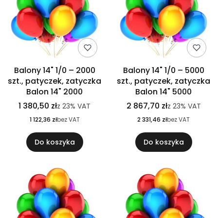
Balony 14" 1/0 – 2000
Balony 14" 1/0 – 5000
szt., patyczek, zatyczka
szt., patyczek, zatyczka
Balon 14" 2000
Balon 14" 5000
1 380,50 zł
2 867,70 zł
z
23%
VAT
z
23%
VAT
1 122,36 zł
bez VAT
2 331,46 zł
bez VAT
Do koszyka
Do koszyka