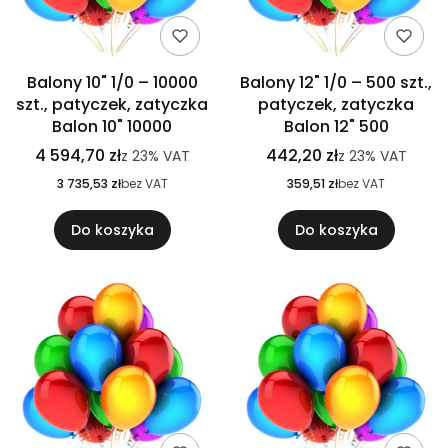
Balony 10" 1/0 – 10000
Balony 12" 1/0 – 500 szt.,
szt., patyczek, zatyczka
patyczek, zatyczka
Balon 10" 10000
Balon 12" 500
4 594,70 zł
442,20 zł
z
23%
VAT
z
23%
VAT
3 735,53 zł
bez VAT
359,51 zł
bez VAT
Do koszyka
Do koszyka