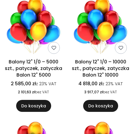
Balony 12" 1/0 – 5000
Balony 12" 1/0 – 10000
szt., patyczek, zatyczka
szt., patyczek, zatyczka
Balon 12" 5000
Balon 12" 10000
2 585,00 zł
4 818,00 zł
z
23%
VAT
z
23%
VAT
2 101,63 zł
bez VAT
3 917,07 zł
bez VAT
Do koszyka
Do koszyka