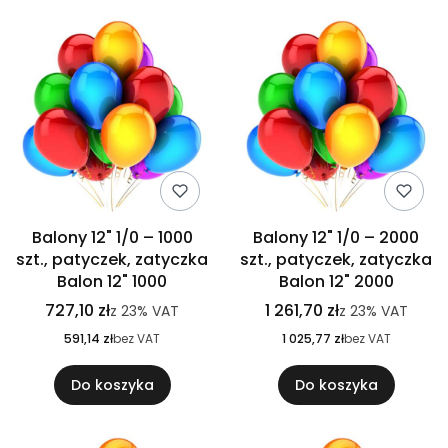
Balony 12" 1/0 – 1000
Balony 12" 1/0 – 2000
szt., patyczek, zatyczka
szt., patyczek, zatyczka
Balon 12" 1000
Balon 12" 2000
727,10 zł
1 261,70 zł
z
23%
VAT
z
23%
VAT
591,14 zł
bez VAT
1 025,77 zł
bez VAT
Do koszyka
Do koszyka