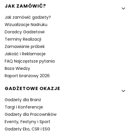
Linki w stopce
JAK ZAMÓWIĆ?
Jak zamówić gadżety?
Wizualizacje Nadruku
Doradcy Gadżetowi
Terminy Realizacji
Zamawianie próbek
Jakość i Reklamacje
FAQ Najczęstsze pytania
Baza Wiedzy
Raport branżowy 2026
GADŻETOWE OKAZJE
Gadżety dla Branż
Targi i Konferencje
Gadżety dla Pracowników
Eventy, Festyny i Sport
Gadżety Eko, CSR i ESG