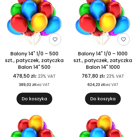
Balony 14" 1/0 – 500
Balony 14" 1/0 – 1000
szt., patyczek, zatyczka
szt., patyczek, zatyczka
Balon 14" 500
Balon 14" 1000
478,50 zł
767,80 zł
z
23%
VAT
z
23%
VAT
389,02 zł
bez VAT
624,23 zł
bez VAT
Do koszyka
Do koszyka