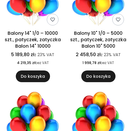
Balony 14" 1/0 – 10000
Balony 10" 1/0 – 5000
szt., patyczek, zatyczka
szt., patyczek, zatyczka
Balon 14" 10000
Balon 10" 5000
5 189,80 zł
2 458,50 zł
z
23%
VAT
z
23%
VAT
4 219,35 zł
bez VAT
1 998,78 zł
bez VAT
Do koszyka
Do koszyka