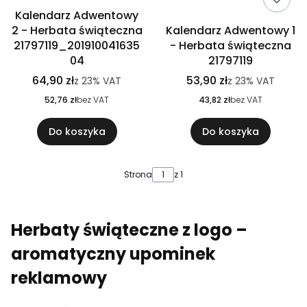
Kalendarz Adwentowy
2 - Herbata świąteczna
Kalendarz Adwentowy 1
21797119_201910041635
- Herbata świąteczna
04
21797119
64,90 zł
53,90 zł
z
23%
VAT
z
23%
VAT
52,76 zł
bez VAT
43,82 zł
bez VAT
Do koszyka
Do koszyka
Strona
z 1
Herbaty świąteczne z logo –
aromatyczny upominek
reklamowy