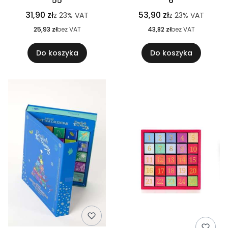
55
6
31,90 zł
53,90 zł
z
23%
VAT
z
23%
VAT
25,93 zł
bez VAT
43,82 zł
bez VAT
Do koszyka
Do koszyka