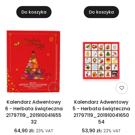
Do koszyka
Do koszyka
Kalendarz Adwentowy
Kalendarz Adwentowy
6 - Herbata świąteczna
5 - Herbata świąteczna
21797119_201910041655
21797119_201910041650
32
54
64,90 zł
53,90 zł
z
23%
VAT
z
23%
VAT