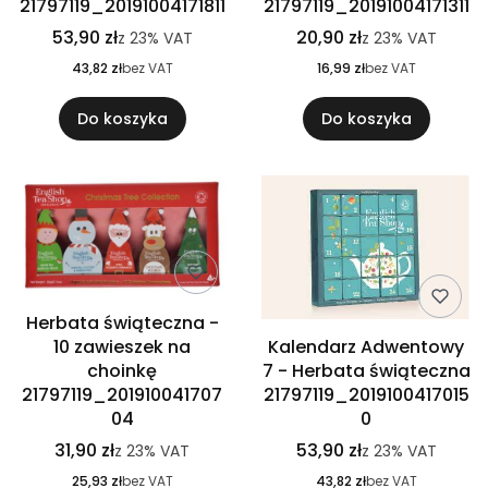
21797119_20191004171811
21797119_20191004171311
53,90 zł
20,90 zł
z
23%
VAT
z
23%
VAT
43,82 zł
bez VAT
16,99 zł
bez VAT
Do koszyka
Do koszyka
Herbata świąteczna -
10 zawieszek na
Kalendarz Adwentowy
choinkę
7 - Herbata świąteczna
21797119_201910041707
21797119_2019100417015
04
0
31,90 zł
53,90 zł
z
23%
VAT
z
23%
VAT
25,93 zł
bez VAT
43,82 zł
bez VAT