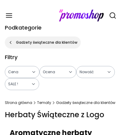
Gadże
Otwórz wy
Podkategorie
Gadżety świąteczne dla klientów
Filtry
Cena
Ocena
Nowość
SALE !
Koniec filtrów
Strona główna
Tematy
Gadżety świąteczne dla klientów
Herbaty Świąteczne z Logo
Aromatyczne herbaty