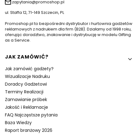
zapytania@promoshop.pl
ul. Staffa 12, 71-149 Szczecin, PL
Promoshop.pl to bezpośredni dystrybutor i hurtownia gadżetów
reklamowych z nadrukiem dla firm (B2B). Działamy od 1998 roku,
oferując doradztwo, znakowanie i dystrybucję w modelu Gifting
as a Service.
Linki w stopce
JAK ZAMÓWIĆ?
Jak zamówić gadżety?
Wizualizacje Nadruku
Doradcy Gadżetowi
Terminy Realizacji
Zamawianie próbek
Jakość i Reklamacje
FAQ Najczęstsze pytania
Baza Wiedzy
Raport branżowy 2026