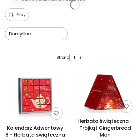
Filtry
Domyślne
Lista produktów
Strona
z 1
Herbata świąteczna -
Kalendarz Adwentowy
Trójkąt Gingerbread
8 - Herbata świąteczna
Man