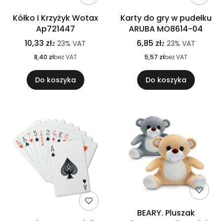
Kółko I Krzyżyk Wotax
Karty do gry w pudełku
Ap721447
ARUBA MO8614-04
10,33 zł
6,85 zł
z
23%
VAT
z
23%
VAT
8,40 zł
bez VAT
5,57 zł
bez VAT
Do koszyka
Do koszyka
BEARY. Pluszak