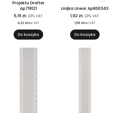
Projektu Drafter
Ap718121
Linijka Linear Ap800343
5,19 zł
1,92 zł
z
23%
VAT
z
23%
VAT
4,22 zł
bez VAT
1,56 zł
bez VAT
Do koszyka
Do koszyka