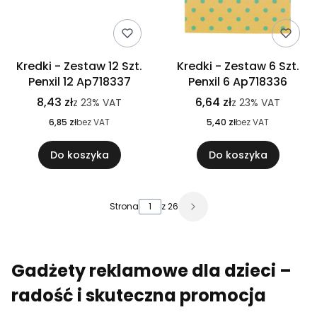
Kredki - Zestaw 12 Szt.
Kredki - Zestaw 6 Szt.
Penxil 12 Ap718337
Penxil 6 Ap718336
8,43 zł
6,64 zł
z
23%
VAT
z
23%
VAT
6,85 zł
bez VAT
5,40 zł
bez VAT
Do koszyka
Do koszyka
Strona
z 26
Gadżety reklamowe dla dzieci –
radość i skuteczna promocja