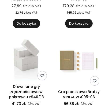
27,99 zł
179,28 zł
z
23%
VAT
z
23%
VAT
22,76 zł
bez VAT
145,76 zł
bez VAT
Do koszyka
Do koszyka
Drewniane gry
zręcznościowe w
Gra planszowa Bratzy
pokrowcu P940.113
VINGA VG095-06
41,73 zł
56,38 zł
z
23%
VAT
z
23%
VAT