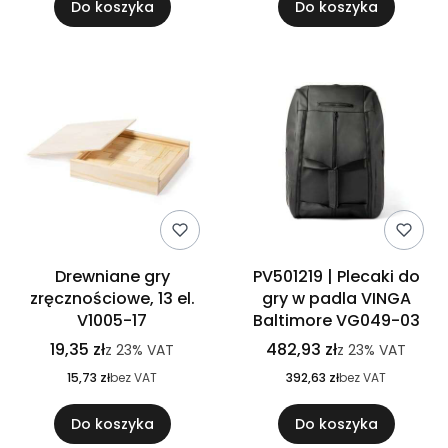
Do koszyka
Do koszyka
Drewniane gry
PV501219 | Plecaki do
zręcznościowe, 13 el.
gry w padla VINGA
V1005-17
Baltimore VG049-03
19,35 zł
482,93 zł
z
23%
VAT
z
23%
VAT
15,73 zł
bez VAT
392,63 zł
bez VAT
Do koszyka
Do koszyka