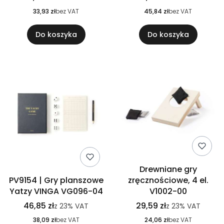
33,93 zł
bez VAT
45,84 zł
bez VAT
Do koszyka
Do koszyka
Drewniane gry
PV9154 | Gry planszowe
zręcznościowe, 4 el.
Yatzy VINGA VG096-04
V1002-00
46,85 zł
29,59 zł
z
23%
VAT
z
23%
VAT
38,09 zł
bez VAT
24,06 zł
bez VAT