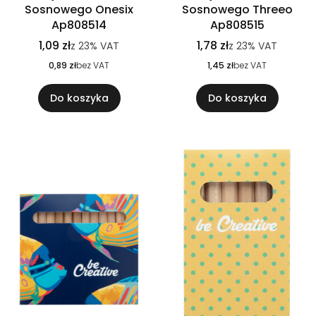
Sosnowego Onesix
Sosnowego Threeo
Ap808514
Ap808515
1,09 zł
1,78 zł
z
23%
VAT
z
23%
VAT
0,89 zł
bez VAT
1,45 zł
bez VAT
Do koszyka
Do koszyka