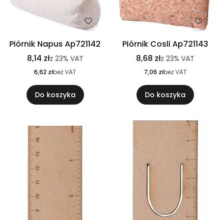
Piórnik Napus Ap721142
Piórnik Cosli Ap721143
8,14 zł
8,68 zł
z
23%
VAT
z
23%
VAT
6,62 zł
bez VAT
7,06 zł
bez VAT
Do koszyka
Do koszyka