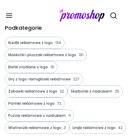
Gadże
Otwórz wy
Podkategorie
Kredki reklamowe z logo
134
Maskotki i pluszaki reklamowe z logo
191
Bańki mydlane z logo
19
Gry z logo i łamigłówki reklamowe
227
Zabawki reklamowe z logo
32
Skarbonki z nadrukiem
25
Piórniki reklamowe z logo
72
Puzzle reklamowe z nadrukiem
11
Wiatraczki reklamowe z logo
3
Linijki reklamowe z logo
42