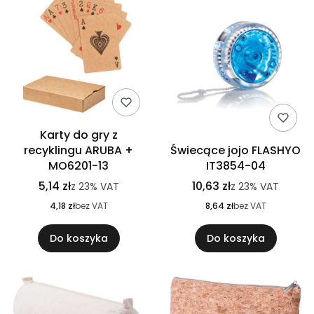
Karty do gry z
recyklingu ARUBA +
Świecące jojo FLASHYO
MO6201-13
IT3854-04
5,14 zł
10,63 zł
z
23%
VAT
z
23%
VAT
4,18 zł
bez VAT
8,64 zł
bez VAT
Do koszyka
Do koszyka