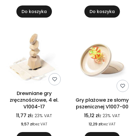
Do koszyka
Do koszyka
Drewniane gry
zręcznościowe, 4 el.
Gry plażowe ze słomy
V1004-17
pszenicznej V1007-00
11,77 zł
15,12 zł
z
23%
VAT
z
23%
VAT
9,57 zł
bez VAT
12,29 zł
bez VAT