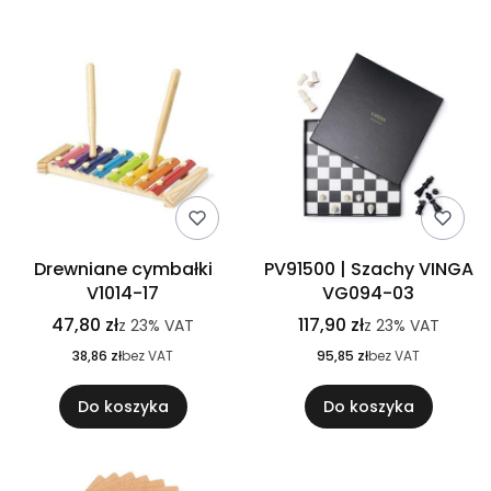
Drewniane cymbałki
PV91500 | Szachy VINGA
V1014-17
VG094-03
47,80 zł
117,90 zł
z
23%
VAT
z
23%
VAT
38,86 zł
bez VAT
95,85 zł
bez VAT
Do koszyka
Do koszyka