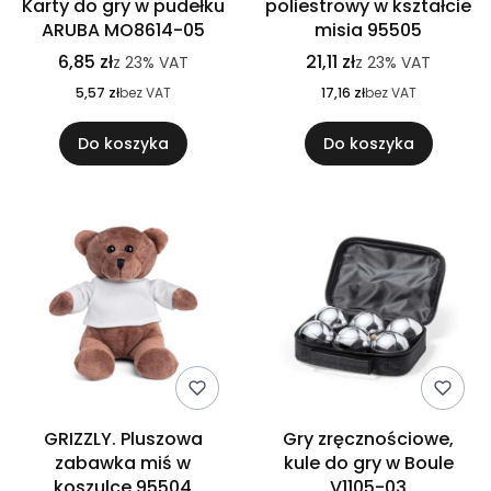
Karty do gry w pudełku
poliestrowy w kształcie
ARUBA MO8614-05
misia 95505
6,85 zł
21,11 zł
z
23%
VAT
z
23%
VAT
5,57 zł
bez VAT
17,16 zł
bez VAT
Do koszyka
Do koszyka
GRIZZLY. Pluszowa
Gry zręcznościowe,
zabawka miś w
kule do gry w Boule
koszulce 95504
V1105-03