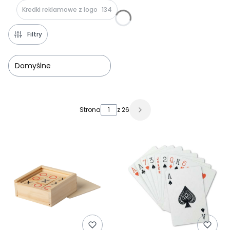
Kredki reklamowe z logo
134
Filtry
Domyślne
Lista produktów
Strona
z 26