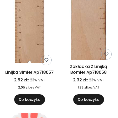
Zakładka Z Linijką
Linijka Simler Ap718057
Bomler Ap718058
2,52 zł
2,32 zł
z
23%
VAT
z
23%
VAT
2,05 zł
bez VAT
1,89 zł
bez VAT
Do koszyka
Do koszyka