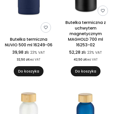
Butelka termiczna z
uchwytem
magnetycznym
Butelka termiczna
MAGHOLD 700 ml
NUVIO 500 ml 16249-06
16253-02
39,98 zł
52,28 zł
z
23%
VAT
z
23%
VAT
32,50 zł
bez VAT
42,50 zł
bez VAT
Do koszyka
Do koszyka