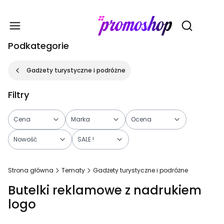
Gadże
Otwórz wy
Podkategorie
Gadżety turystyczne i podróżne
Filtry
Cena
Marka
Ocena
Nowość
SALE !
Koniec filtrów
Strona główna
Tematy
Gadżety turystyczne i podróżne
Butelki reklamowe z nadrukiem
logo