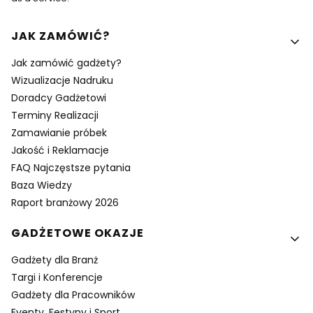
Linki w stopce
JAK ZAMÓWIĆ?
Jak zamówić gadżety?
Wizualizacje Nadruku
Doradcy Gadżetowi
Terminy Realizacji
Zamawianie próbek
Jakość i Reklamacje
FAQ Najczęstsze pytania
Baza Wiedzy
Raport branżowy 2026
GADŻETOWE OKAZJE
Gadżety dla Branż
Targi i Konferencje
Gadżety dla Pracowników
Eventy, Festyny i Sport