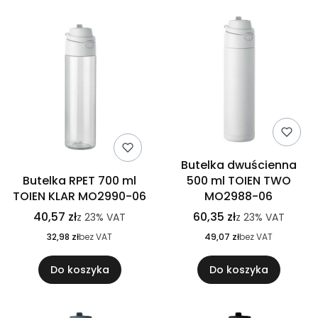
Butelka dwuścienna
Butelka RPET 700 ml
500 ml TOIEN TWO
TOIEN KLAR MO2990-06
MO2988-06
40,57 zł
60,35 zł
z
23%
VAT
z
23%
VAT
32,98 zł
bez VAT
49,07 zł
bez VAT
Do koszyka
Do koszyka