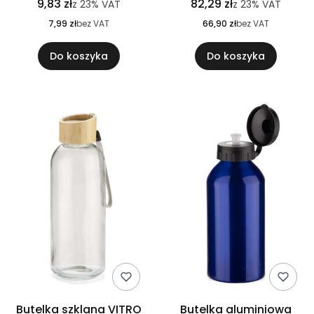
9,83 zł
82,29 zł
z
23%
VAT
z
23%
VAT
7,99 zł
bez VAT
66,90 zł
bez VAT
Do koszyka
Do koszyka
Butelka szklana VITRO
Butelka aluminiowa