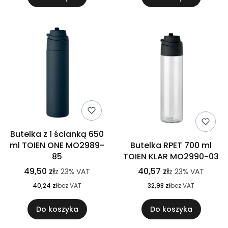
Butelka z 1 ścianką 650
ml TOIEN ONE MO2989-
Butelka RPET 700 ml
85
TOIEN KLAR MO2990-03
49,50 zł
40,57 zł
z
23%
VAT
z
23%
VAT
40,24 zł
bez VAT
32,98 zł
bez VAT
Do koszyka
Do koszyka