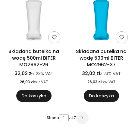
Składana butelka na
Składana butelka na
wodę 500ml BITER
wodę 500ml BITER
MO2962-26
MO2962-37
32,02 zł
32,02 zł
z
23%
VAT
z
23%
VAT
26,03 zł
bez VAT
26,03 zł
bez VAT
Do koszyka
Do koszyka
Strona
z 47