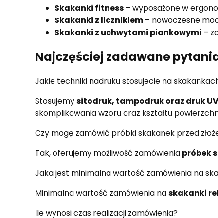
Skakanki fitness
– wyposażone w ergonomi
Skakanki z licznikiem
– nowoczesne model
Skakanki z uchwytami piankowymi
– za
Najczęściej zadawane pytani
Jakie techniki nadruku stosujecie na skakankach
Stosujemy
sitodruk, tampodruk oraz druk U
skomplikowania wzoru oraz kształtu powierzchni
Czy mogę zamówić próbki skakanek przed zło
Tak, oferujemy możliwość zamówienia
próbek 
Jaka jest minimalna wartość zamówienia na sk
Minimalna wartość zamówienia na
skakanki r
Ile wynosi czas realizacji zamówienia?