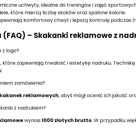
czne uchwyty, idealne do treningów i zajęć sportowych
e, które mierzą liczbę skoków oraz spalone kalorie.
pewniają komfortowy chwyt i lepszą kontrolę podczas ć
a (FAQ) – Skakanki reklamowe z nad
 z logo?
V
, które zapewniają trwałość i estetykę nadruku. Technik
.
żeniem zamówienia?
skakanek reklamowych
, abyś mógł ocenić ich jakość or
akanki z nadrukiem?
eklamowe
wynosi
1000 złotych brutto
. W przypadku wię