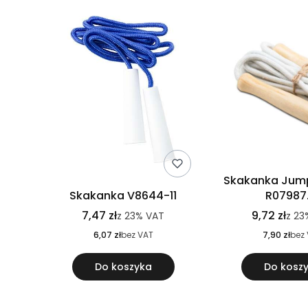
Skakanka Jum
Skakanka V8644-11
R07987.
7,47 zł
9,72 zł
z
23%
VAT
z
23
6,07 zł
bez VAT
7,90 zł
bez
Do koszyka
Do kosz