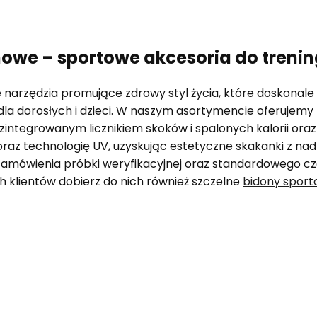
we – sportowe akcesoria do trening
 narzędzia promujące zdrowy styl życia, które doskonale
dla dorosłych i dzieci. W naszym asortymencie oferujem
tegrowanym licznikiem skoków i spalonych kalorii oraz l
oraz technologię UV, uzyskując estetyczne skakanki z na
 zamówienia próbki weryfikacyjnej oraz standardowego czas
 klientów dobierz do nich również szczelne
bidony sport