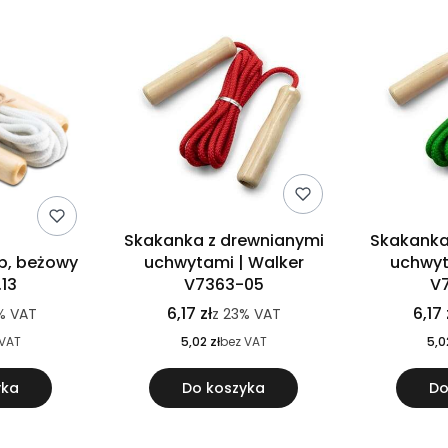
Skakanka z drewnianymi
Skakanka
p, beżowy
uchwytami | Walker
uchwyt
13
V7363-05
V
6,17 zł
6,17 
%
VAT
z
23%
VAT
 VAT
5,02 zł
bez VAT
5,0
yka
Do koszyka
Do