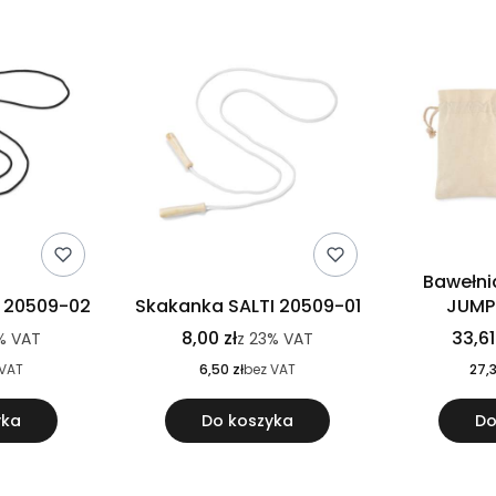
Bawełni
I 20509-02
Skakanka SALTI 20509-01
JUMP
8,00 zł
33,61
%
VAT
z
23%
VAT
 VAT
6,50 zł
bez VAT
27,3
yka
Do koszyka
Do