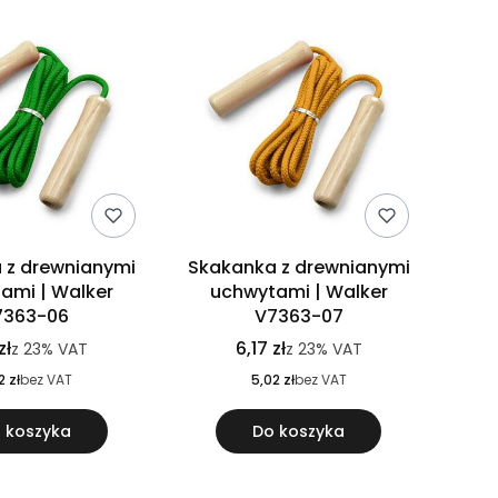
 z drewnianymi
Skakanka z drewnianymi
ami | Walker
uchwytami | Walker
7363-06
V7363-07
zł
6,17 zł
z
23%
VAT
z
23%
VAT
2 zł
bez VAT
5,02 zł
bez VAT
 koszyka
Do koszyka