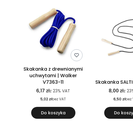
Skakanka z drewnianymi
uchwytami | Walker
V7363-11
Skakanka SALT
6,17 zł
8,00 zł
z
23%
VAT
z
23
5,02 zł
bez VAT
6,50 zł
bez
Do koszyka
Do kosz