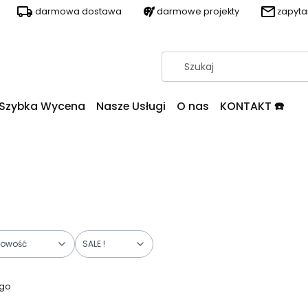
darmowa dostawa
darmowe projekty
zapyt
Szybka Wycena
Nasze Usługi
O nas
KONTAKT ☎️
owość
SALE !
ogo