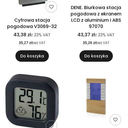
DENE. Biurkowa stacja
pogodowa z ekranem
Cyfrowa stacja
LCD z aluminium i ABS
pogodowa V3069-32
97070
43,38 zł
43,37 zł
z
23%
VAT
z
23%
VAT
35,27 zł
bez VAT
35,26 zł
bez VAT
Do koszyka
Do koszyka