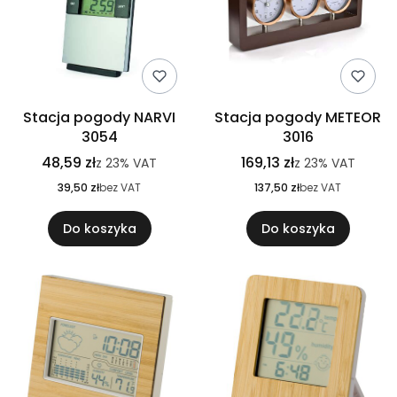
Stacja pogody NARVI
Stacja pogody METEOR
3054
3016
48,59 zł
169,13 zł
z
23%
VAT
z
23%
VAT
39,50 zł
bez VAT
137,50 zł
bez VAT
Do koszyka
Do koszyka