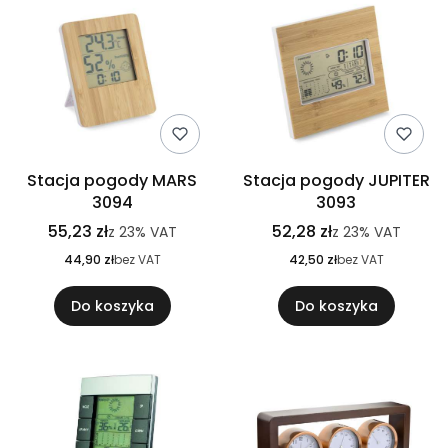
Stacja pogody MARS
Stacja pogody JUPITER
3094
3093
55,23 zł
52,28 zł
z
23%
VAT
z
23%
VAT
44,90 zł
bez VAT
42,50 zł
bez VAT
Do koszyka
Do koszyka