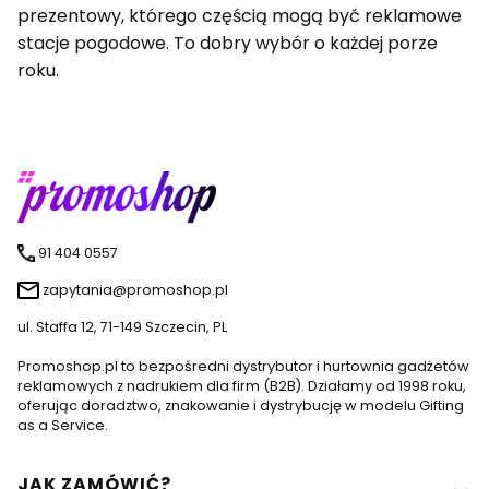
prezentowy, którego częścią mogą być reklamowe
stacje pogodowe. To dobry wybór o każdej porze
roku.
91 404 0557
zapytania@promoshop.pl
ul. Staffa 12, 71-149 Szczecin, PL
Promoshop.pl to bezpośredni dystrybutor i hurtownia gadżetów
reklamowych z nadrukiem dla firm (B2B). Działamy od 1998 roku,
oferując doradztwo, znakowanie i dystrybucję w modelu Gifting
as a Service.
Linki w stopce
JAK ZAMÓWIĆ?