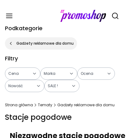
Gadże
Otwórz wy
Podkategorie
Gadżety reklamowe dla domu
Filtry
Cena
Marka
Ocena
Nowość
SALE !
Koniec filtrów
Strona główna
Tematy
Gadżety reklamowe dla domu
Stacje pogodowe
Niezawodne stacje pogodowe