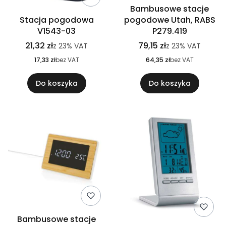
Bambusowe stacje
Stacja pogodowa
pogodowe Utah, RABS
V1543-03
P279.419
21,32 zł
79,15 zł
z
23%
VAT
z
23%
VAT
17,33 zł
bez VAT
64,35 zł
bez VAT
Do koszyka
Do koszyka
Bambusowe stacje