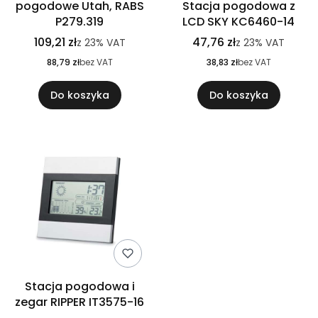
pogodowe Utah, RABS
Stacja pogodowa z
P279.319
LCD SKY KC6460-14
109,21 zł
47,76 zł
z
23%
VAT
z
23%
VAT
88,79 zł
bez VAT
38,83 zł
bez VAT
Do koszyka
Do koszyka
Stacja pogodowa i
zegar RIPPER IT3575-16