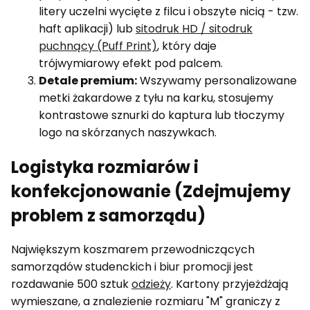
litery uczelni wycięte z filcu i obszyte nicią - tzw.
haft aplikacji) lub
sitodruk HD / sitodruk
puchnący (Puff Print)
, który daje
trójwymiarowy efekt pod palcem.
Detale premium:
Wszywamy personalizowane
metki żakardowe z tyłu na karku, stosujemy
kontrastowe sznurki do kaptura lub tłoczymy
logo na skórzanych naszywkach.
Logistyka rozmiarów i
konfekcjonowanie (Zdejmujemy
problem z samorządu)
Największym koszmarem przewodniczących
samorządów studenckich i biur promocji jest
rozdawanie 500 sztuk
odzieży
. Kartony przyjeżdżają
wymieszane, a znalezienie rozmiaru "M" graniczy z