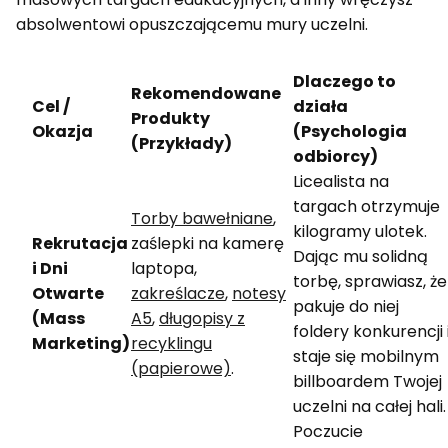
absolwentowi opuszczającemu mury uczelni.
Dlaczego to
Rekomendowane
Cel /
działa
Produkty
Okazja
(Psychologia
(Przykłady)
odbiorcy)
Licealista na
targach otrzymuje
Torby bawełniane
,
kilogramy ulotek.
Rekrutacja
zaślepki na kamerę
Dając mu solidną
i Dni
laptopa,
torbę, sprawiasz, że
Otwarte
zakreślacze
,
notesy
pakuje do niej
(Mass
A5
,
długopisy z
foldery konkurencji 
Marketing)
recyklingu
staje się mobilnym
(papierowe)
.
billboardem Twojej
uczelni na całej hali.
Poczucie