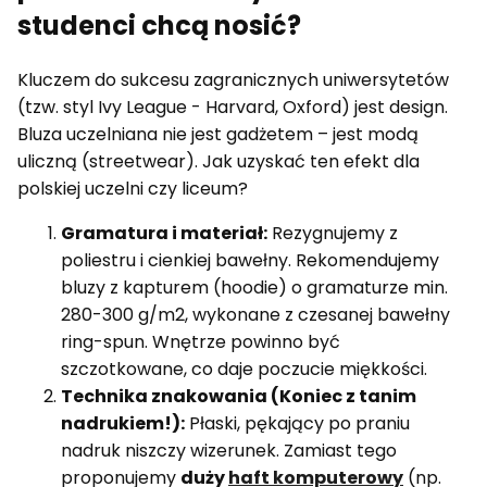
studenci chcą nosić?
Kluczem do sukcesu zagranicznych uniwersytetów
(tzw. styl Ivy League - Harvard, Oxford) jest design.
Bluza uczelniana nie jest gadżetem – jest modą
uliczną (streetwear). Jak uzyskać ten efekt dla
polskiej uczelni czy liceum?
Gramatura i materiał:
Rezygnujemy z
poliestru i cienkiej bawełny. Rekomendujemy
bluzy z kapturem (hoodie) o gramaturze min.
280-300 g/m2, wykonane z czesanej bawełny
ring-spun. Wnętrze powinno być
szczotkowane, co daje poczucie miękkości.
Technika znakowania (Koniec z tanim
nadrukiem!):
Płaski, pękający po praniu
nadruk niszczy wizerunek. Zamiast tego
proponujemy
duży
haft komputerowy
(np.