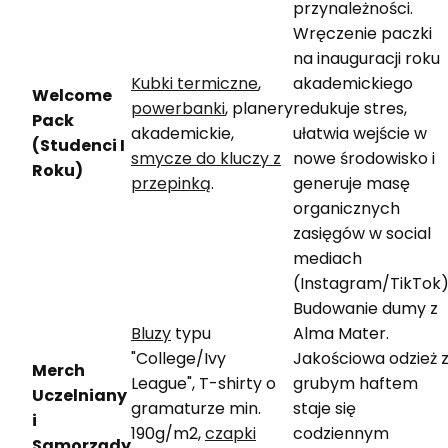
przynależności.
Wręczenie paczki
na inauguracji roku
Kubki termiczne
,
akademickiego
Welcome
powerbanki
, planery
redukuje stres,
Pack
akademickie,
ułatwia wejście w
(Studenci I
smycze do kluczy z
nowe środowisko i
Roku)
przepinką
.
generuje masę
organicznych
zasięgów w social
mediach
(Instagram/TikTok)
Budowanie dumy z
Bluzy
typu
Alma Mater.
"College/Ivy
Jakościowa odzież 
Merch
League", T-shirty o
grubym haftem
Uczelniany
gramaturze min.
staje się
i
190g/m2,
czapki
codziennym
Samorządy