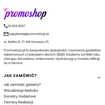
91 404 0557
zapytania@promoshop.pl
ul. Staffa 12, 71-149 Szczecin, PL
Promoshop.pl to bezpośredni dystrybutor i hurtownia gadżetów
reklamowych z nadrukiem dla firm (B2B). Działamy od 1998 roku,
oferując doradztwo, znakowanie i dystrybucję w modelu Gifting
as a Service.
Linki w stopce
JAK ZAMÓWIĆ?
Jak zamówić gadżety?
Wizualizacje Nadruku
Doradcy Gadżetowi
Terminy Realizacji