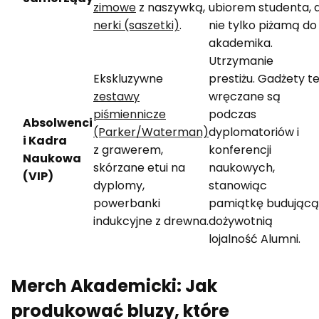
zimowe
z naszywką,
ubiorem studenta, 
nerki (saszetki)
.
nie tylko piżamą do
akademika.
Utrzymanie
Ekskluzywne
prestiżu. Gadżety t
zestawy
wręczane są
piśmiennicze
podczas
Absolwenci
(Parker/Waterman)
dyplomatoriów i
i Kadra
z grawerem,
konferencji
Naukowa
skórzane etui na
naukowych,
(VIP)
dyplomy,
stanowiąc
powerbanki
pamiątkę budującą
indukcyjne z drewna.
dożywotnią
lojalność Alumni.
Merch Akademicki: Jak
produkować bluzy, które