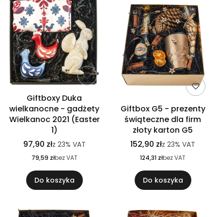
Giftboxy Duka
wielkanocne - gadżety
Giftbox G5 - prezenty
Wielkanoc 2021 (Easter
świąteczne dla firm
1)
złoty karton G5
97,90 zł
152,90 zł
z
23%
VAT
z
23%
VAT
79,59 zł
bez VAT
124,31 zł
bez VAT
Do koszyka
Do koszyka