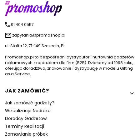
91 404 0557
zapytania@promoshop.pl
ul. Staffa 12, 71-149 Szczecin, PL
Promoshop.pl to bezpośredni dystrybutor i hurtownia gadżetów
reklamowych z nadrukiem dla firm (B2B). Działamy od 1998 roku,
oferując doradztwo, znakowanie i dystrybucję w modelu Gifting
as a Service.
Linki w stopce
JAK ZAMÓWIĆ?
Jak zamówić gadżety?
Wizualizacje Nadruku
Doradcy Gadżetowi
Terminy Realizacji
Zamawianie próbek