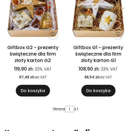
Giftbox G2 - prezenty
Giftbox G1 - prezenty
świąteczne dla firm
świąteczne dla firm
złoty karton G2
złoty karton G1
119,90 zł
108,90 zł
z
23%
VAT
z
23%
VAT
97,48 zł
bez VAT
88,54 zł
bez VAT
Do koszyka
Do koszyka
Strona
z 1