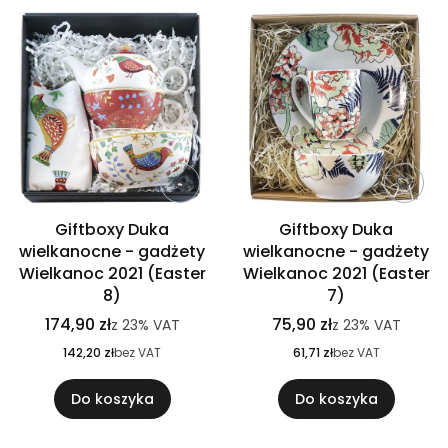
Giftboxy Duka
Giftboxy Duka
wielkanocne - gadżety
wielkanocne - gadżety
Wielkanoc 2021 (Easter
Wielkanoc 2021 (Easter
8)
7)
174,90 zł
75,90 zł
z
23%
VAT
z
23%
VAT
142,20 zł
bez VAT
61,71 zł
bez VAT
Do koszyka
Do koszyka