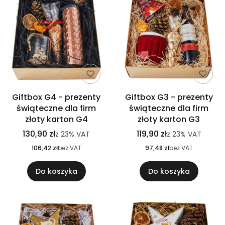
Giftbox G4 - prezenty
Giftbox G3 - prezenty
świąteczne dla firm
świąteczne dla firm
złoty karton G4
złoty karton G3
130,90 zł
119,90 zł
z
23%
VAT
z
23%
VAT
106,42 zł
bez VAT
97,48 zł
bez VAT
Do koszyka
Do koszyka