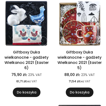
Giftboxy Duka
Giftboxy Duka
wielkanocne - gadżety
wielkanocne - gadżety
Wielkanoc 2021 (Easter
Wielkanoc 2021 (Easter
6)
5)
75,90 zł
88,00 zł
z
23%
VAT
z
23%
VAT
61,71 zł
bez VAT
71,54 zł
bez VAT
Do koszyka
Do koszyka