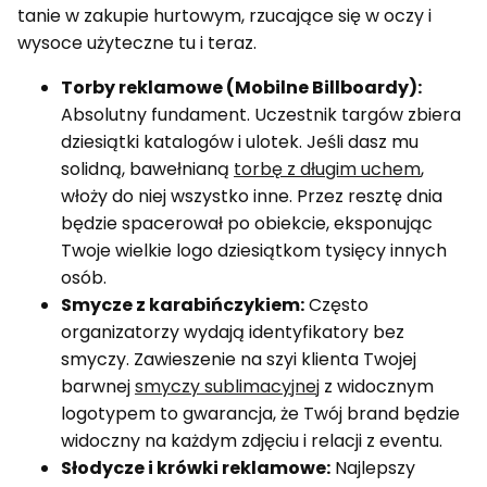
tanie w zakupie hurtowym, rzucające się w oczy i
wysoce użyteczne tu i teraz.
Torby reklamowe (Mobilne Billboardy):
Absolutny fundament. Uczestnik targów zbiera
dziesiątki katalogów i ulotek. Jeśli dasz mu
solidną, bawełnianą
torbę z długim uchem
,
włoży do niej wszystko inne. Przez resztę dnia
będzie spacerował po obiekcie, eksponując
Twoje wielkie logo dziesiątkom tysięcy innych
osób.
Smycze z karabińczykiem:
Często
organizatorzy wydają identyfikatory bez
smyczy. Zawieszenie na szyi klienta Twojej
barwnej
smyczy sublimacyjnej
z widocznym
logotypem to gwarancja, że Twój brand będzie
widoczny na każdym zdjęciu i relacji z eventu.
Słodycze i krówki reklamowe:
Najlepszy