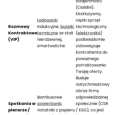
wzajemności
(Cialdini).
Ekskluzywny,
Ładowarki
ciężki sprzęt
Rozmowy
indukcyjne,
butelki
technologiczny
Kontraktowe
termiczne
ze stali
(
elektronika
)
(VIP)
nierdzewnej,
podświadomie
smartwatche.
zobowiązuje
kontrahenta do
poważnego
potraktowania
Twojej oferty.
Buduje
natychmiastowy
obraz firmy
Bambusowe
odpowiedzialnej
Spotkania w
powerbanki
,
społecznie (CSR
plenerze /
notatniki z papieru
/ ESG), co jest