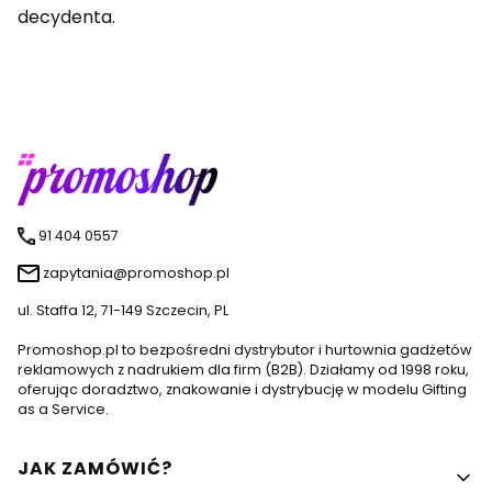
decydenta.
91 404 0557
zapytania@promoshop.pl
ul. Staffa 12, 71-149 Szczecin, PL
Promoshop.pl to bezpośredni dystrybutor i hurtownia gadżetów
reklamowych z nadrukiem dla firm (B2B). Działamy od 1998 roku,
oferując doradztwo, znakowanie i dystrybucję w modelu Gifting
as a Service.
Linki w stopce
JAK ZAMÓWIĆ?