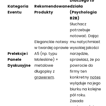
Dlaczego to
Kategoria
Rekomendowane
działa
Eventu
Produkty
(Psychologia
B2B)
Słuchacz
potrzebuje
notować. Dając
Eleganckie notesy
mu natychmiast
w twardej oprawie
wysokiej jakości
Prelekcje i
A5 (np. typu
narzędzie,
Panele
Moleskine) +
sprawiasz, że po
Dyskusyjne
metalowe
powrocie do
długopisy z
firmy ten
grawerem
.
konkretny
notes
wyląduje na jego
biurku na kolejne
pół roku.
Zasada