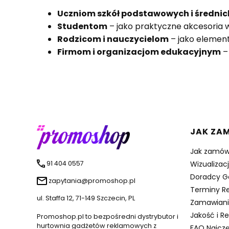
Uczniom szkół podstawowych i średnic
Studentom
– jako praktyczne akcesoria 
Rodzicom i nauczycielom
– jako elemen
Firmom i organizacjom edukacyjnym
–
Linki 
JAK ZA
Jak zamów
91 404 0557
Wizualizac
Doradcy G
zapytania@promoshop.pl
Terminy Re
ul. Staffa 12, 71-149 Szczecin, PL
Zamawiani
Jakość i R
Promoshop.pl to bezpośredni dystrybutor i
hurtownia gadżetów reklamowych z
FAQ Najczę