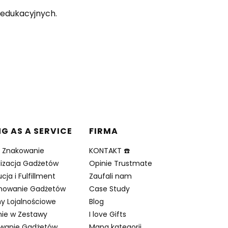
 edukacyjnych.
NG AS A SERVICE
FIRMA
i Znakowanie
KONTAKT ☎️
lizacja Gadżetów
Opinie Trustmate
cja i Fulfillment
Zaufali nam
nowanie Gadżetów
Case Study
y Lojalnościowe
Blog
ie w Zestawy
I love Gifts
owanie Gadżetów
Mapa kategorii