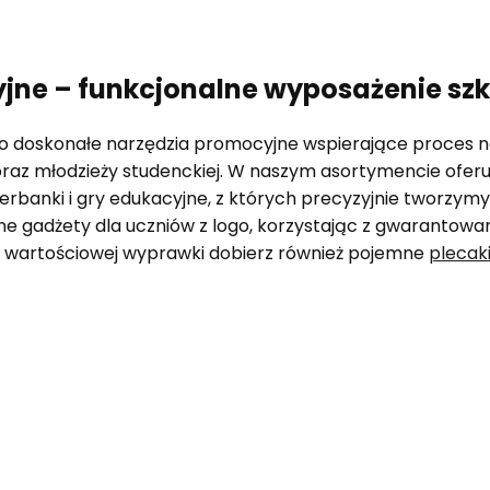
jne – funkcjonalne wyposażenie szko
o doskonałe narzędzia promocyjne wspierające proces nau
az młodzieży studenckiej. W naszym asortymencie oferuj
erbanki i gry edukacyjne, z których precyzyjnie tworzy
ne gadżety dla uczniów z logo, korzystając z gwarantowane
ia wartościowej wyprawki dobierz również pojemne
plecak