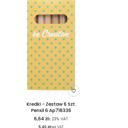
Kredki - Zestaw 6 Szt.
Penxil 6 Ap718336
6,64 zł
z
23%
VAT
5,40 zł
bez VAT