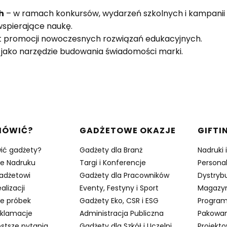
h
– w ramach konkursów, wydarzeń szkolnych i kampanii
wspierające naukę.
t promocji nowoczesnych rozwiązań edukacyjnych.
 jako narzędzie budowania świadomości marki.
w stopce
MÓWIĆ?
GADŻETOWE OKAZJE
GIFTI
ić gadżety?
Gadżety dla Branż
Nadruki 
je Nadruku
Targi i Konferencje
Persona
adżetowi
Gadżety dla Pracowników
Dystrybu
alizacji
Eventy, Festyny i Sport
Magazy
e próbek
Gadżety Eko, CSR i ESG
Program
eklamacje
Administracja Publiczna
Pakowan
stsze pytania
Gadżety dla Szkół i Uczelni
Projekt