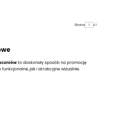
Strona
z 1
mowe
uczniów
to doskonały sposób na promocję
nkcjonalne, jak i atrakcyjne wizualnie.