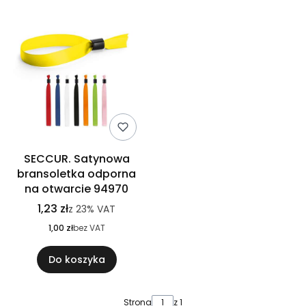
SECCUR. Satynowa
bransoletka odporna
na otwarcie 94970
1,23 zł
z
23%
VAT
1,00 zł
bez VAT
Do koszyka
Strona
z 1