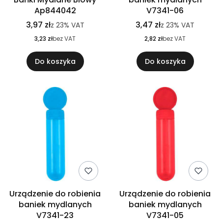
Ap844042
V7341-06
3,97 zł
3,47 zł
z
23%
VAT
z
23%
VAT
3,23 zł
bez VAT
2,82 zł
bez VAT
Do koszyka
Do koszyka
Urządzenie do robienia
Urządzenie do robienia
baniek mydlanych
baniek mydlanych
V7341-23
V7341-05