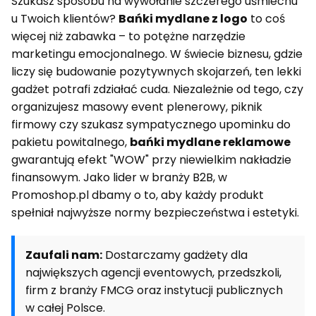
Szukasz sposobu na wywołanie szczerego uśmiechu
u Twoich klientów?
Bańki mydlane z logo
to coś
więcej niż zabawka – to potężne narzędzie
marketingu emocjonalnego. W świecie biznesu, gdzie
liczy się budowanie pozytywnych skojarzeń, ten lekki
gadżet potrafi zdziałać cuda. Niezależnie od tego, czy
organizujesz masowy event plenerowy, piknik
firmowy czy szukasz sympatycznego upominku do
pakietu powitalnego,
bańki mydlane reklamowe
gwarantują efekt "WOW" przy niewielkim nakładzie
finansowym. Jako lider w branży B2B, w
Promoshop.pl dbamy o to, aby każdy produkt
spełniał najwyższe normy bezpieczeństwa i estetyki.
Zaufali nam:
Dostarczamy gadżety dla
największych agencji eventowych, przedszkoli,
firm z branży FMCG oraz instytucji publicznych
w całej Polsce.