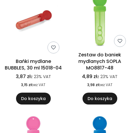
Zestaw do baniek
Bańki mydlane
mydlanych SOPLA
BUBBLES, 30 ml 15018-04
MO8817-48
3,87 zł
4,89 zł
z
23%
VAT
z
23%
VAT
3,15 zł
bez VAT
3,98 zł
bez VAT
Do koszyka
Do koszyka