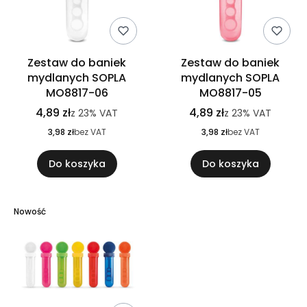
Zestaw do baniek
Zestaw do baniek
mydlanych SOPLA
mydlanych SOPLA
MO8817-06
MO8817-05
4,89 zł
4,89 zł
z
23%
VAT
z
23%
VAT
3,98 zł
bez VAT
3,98 zł
bez VAT
Do koszyka
Do koszyka
Nowość