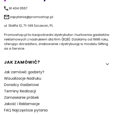
91 404 0557
zapytania@promoshop.pl
ul. Staffa 12, 71-149 Szczecin, PL
Promoshop.pl to bezpośredni dystrybutor i hurtownia gadżetów
reklamowych z nadrukiem dla firm (B2B). Działamy od 1998 roku,
oferując doradztwo, znakowanie i dystrybucję w modelu Gifting
as a Service.
Linki w stopce
JAK ZAMÓWIĆ?
Jak zamówić gadżety?
Wizualizacje Nadruku
Doradcy Gadżetowi
Terminy Realizacji
Zamawianie próbek
Jakość i Reklamacje
FAQ Najczęstsze pytania