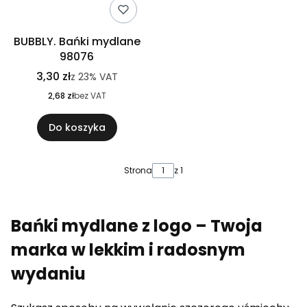
BUBBLY. Bańki mydlane
98076
3,30 zł
z
23%
VAT
2,68 zł
bez VAT
Do koszyka
Strona
z 1
Bańki mydlane z logo – Twoja
marka w lekkim i radosnym
wydaniu