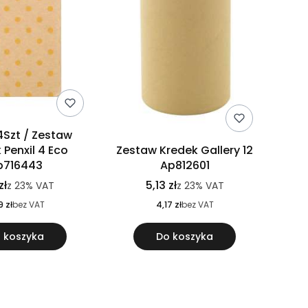
4Szt / Zestaw
 Penxil 4 Eco
Zestaw Kredek Gallery 12
p716443
Ap812601
zł
5,13 zł
z
23%
VAT
z
23%
VAT
9 zł
bez VAT
4,17 zł
bez VAT
 koszyka
Do koszyka