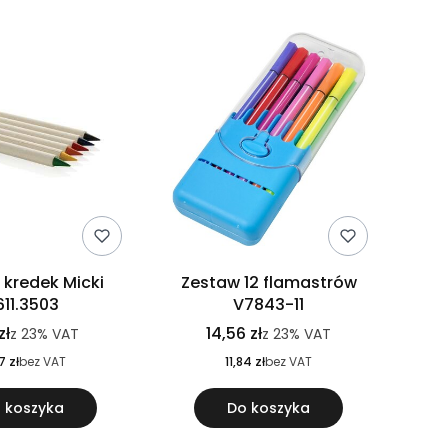
 kredek Micki
Zestaw 12 flamastrów
611.3503
V7843-11
zł
14,56 zł
z
23%
VAT
z
23%
VAT
7 zł
bez VAT
11,84 zł
bez VAT
 koszyka
Do koszyka