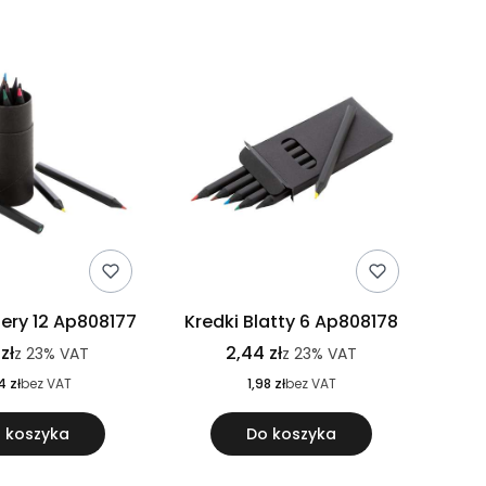
lery 12 Ap808177
Kredki Blatty 6 Ap808178
zł
2,44 zł
z
23%
VAT
z
23%
VAT
4 zł
bez VAT
1,98 zł
bez VAT
 koszyka
Do koszyka