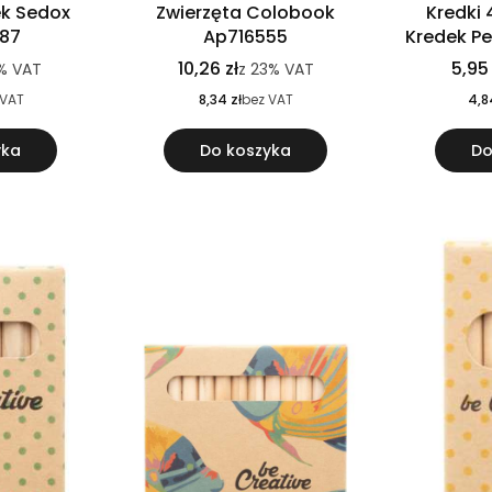
ek Sedox
Zwierzęta Colobook
Kredki 
87
Ap716555
Kredek Pe
10,26 zł
5,95 
%
VAT
z
23%
VAT
 VAT
8,34 zł
bez VAT
4,8
yka
Do koszyka
Do