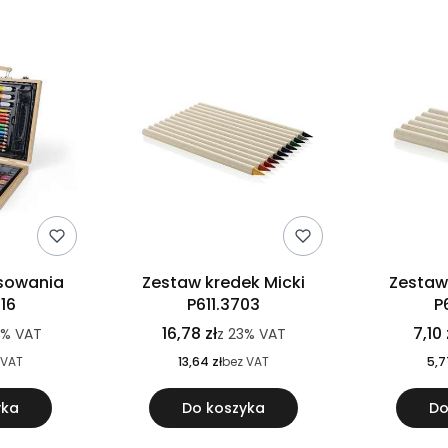
ysowania
Zestaw kredek Micki
Zestaw
16
P611.3703
P
16,78 zł
7,10 
3%
VAT
z
23%
VAT
 VAT
13,64 zł
bez VAT
5,7
yka
Do koszyka
Do