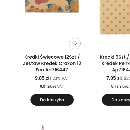
Kredki Świecowe 12Szt /
Kredki 6Szt 
Zestaw Kredek Craxon 12
Kredek Penxi
Eco Ap716447
Ap7164
9,85 zł
7,05 zł
z
23%
VAT
z
23
8,01 zł
bez VAT
5,73 zł
bez
Do koszyka
Do kosz