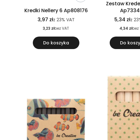
Zestaw Kred
Kredki Nellery 6 Ap808176
Ap7334
3,97 zł
5,34 zł
z
23%
VAT
z
23
3,23 zł
bez VAT
4,34 zł
bez
Do koszyka
Do kosz