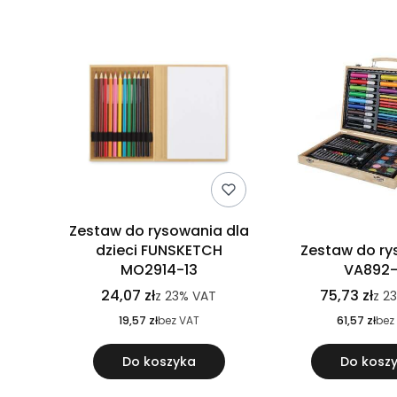
Zestaw do rysowania dla
dzieci FUNSKETCH
Zestaw do r
MO2914-13
VA892-
24,07 zł
75,73 zł
z
23%
VAT
z
2
19,57 zł
bez VAT
61,57 zł
bez
Do koszyka
Do kosz