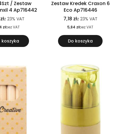
4Szt / Zestaw
Zestaw Kredek Craxon 6
nxil 4 Ap716442
Eco Ap716446
zł
7,18 zł
z
23%
VAT
z
23%
VAT
4 zł
bez VAT
5,84 zł
bez VAT
 koszyka
Do koszyka