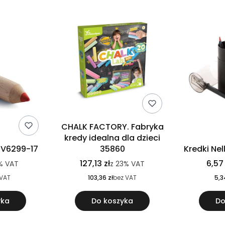
CHALK FACTORY. Fabryka
kredy idealna dla dzieci
 V6299-17
35860
Kredki Nel
127,13 zł
6,57 
%
VAT
z
23%
VAT
 VAT
103,36 zł
bez VAT
5,3
yka
Do koszyka
Do