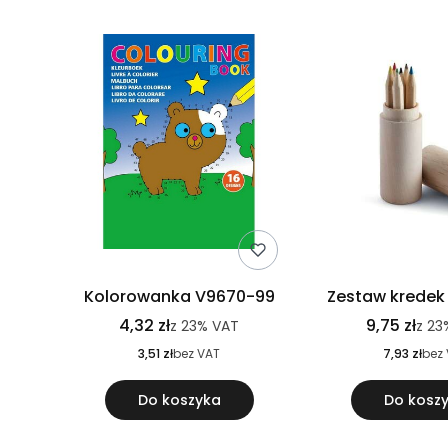
Kolorowanka V9670-99
Zestaw kredek
4,32 zł
9,75 zł
z
23%
VAT
z
23
3,51 zł
bez VAT
7,93 zł
bez
Do koszyka
Do kosz