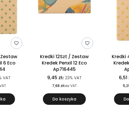
/ Zestaw
Kredki 12Szt / Zestaw
Kredki 
l 6 Eco
Kredek Penxil 12 Eco
Kredek
44
Ap716445
A
9,45 zł
6,51 
%
VAT
z
23%
VAT
 VAT
7,68 zł
bez VAT
5,2
yka
Do koszyka
Do