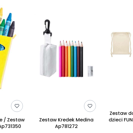
Zestaw d
e / Zestaw
Zestaw Kredek Medina
dzieci F
 Ap731350
Ap781272