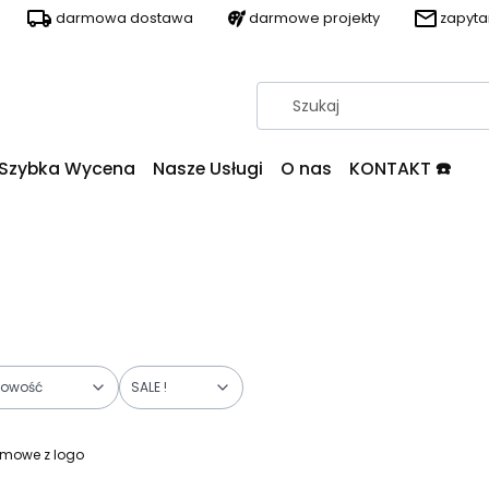
darmowa dostawa
darmowe projekty
zapyt
Szybka Wycena
Nasze Usługi
O nas
KONTAKT ☎️
owość
SALE !
lamowe z logo