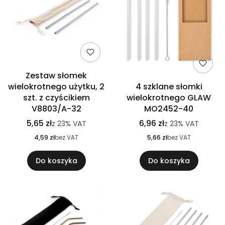
Zestaw słomek
wielokrotnego użytku, 2
4 szklane słomki
szt. z czyścikiem
wielokrotnego GLAW
V8803/A-32
MO2452-40
5,65 zł
6,96 zł
z
23%
VAT
z
23%
VAT
4,59 zł
bez VAT
5,66 zł
bez VAT
Do koszyka
Do koszyka