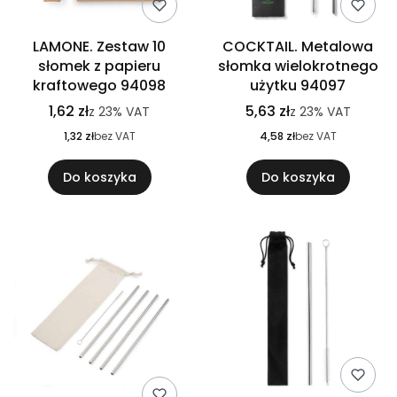
LAMONE. Zestaw 10
COCKTAIL. Metalowa
słomek z papieru
słomka wielokrotnego
kraftowego 94098
użytku 94097
1,62 zł
5,63 zł
z
23%
VAT
z
23%
VAT
1,32 zł
bez VAT
4,58 zł
bez VAT
Do koszyka
Do koszyka