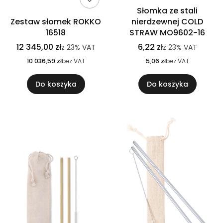
Słomka ze stali
Zestaw słomek ROKKO
nierdzewnej COLD
16518
STRAW MO9602-16
12 345,00 zł
6,22 zł
z
23%
VAT
z
23%
VAT
10 036,59 zł
bez VAT
5,06 zł
bez VAT
Do koszyka
Do koszyka