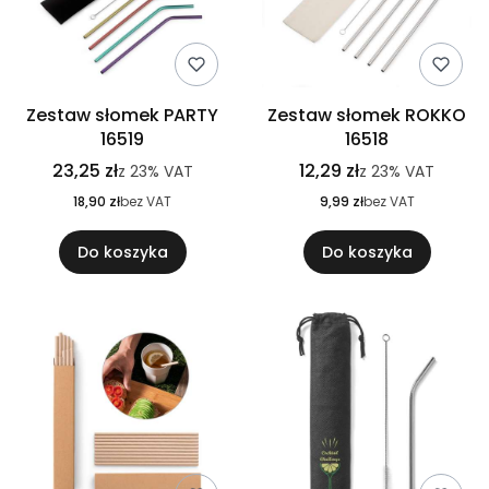
Zestaw słomek PARTY
Zestaw słomek ROKKO
16519
16518
23,25 zł
12,29 zł
z
23%
VAT
z
23%
VAT
18,90 zł
bez VAT
9,99 zł
bez VAT
Do koszyka
Do koszyka