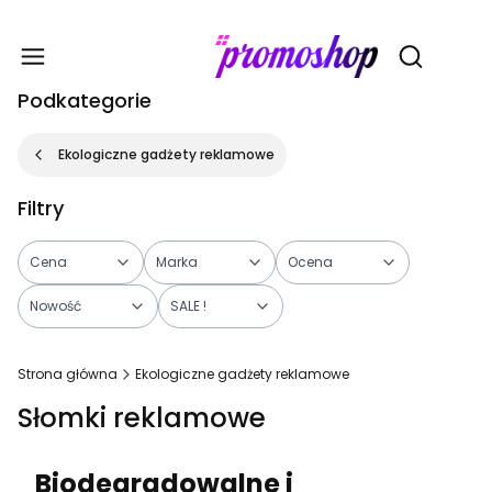
Gadże
Otwórz wy
Podkategorie
Ekologiczne gadżety reklamowe
Filtry
Cena
Marka
Ocena
Nowość
SALE !
Koniec filtrów
Strona główna
Ekologiczne gadżety reklamowe
Słomki reklamowe
Biodegradowalne i