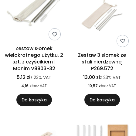
Zestaw słomek
wielokrotnego użytku, 2
Zestaw 3 słomek ze
szt. z czyścikiem |
stali nierdzewnej
Monim V8803-32
P269.572
5,12 zł
13,00 zł
z
23%
VAT
z
23%
VAT
4,16 zł
bez VAT
10,57 zł
bez VAT
Do koszyka
Do koszyka