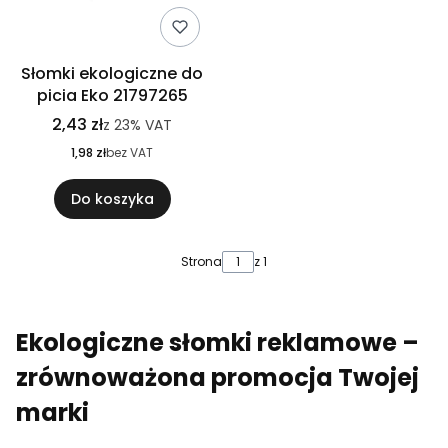
Słomki ekologiczne do
picia Eko 21797265
2,43 zł
z
23%
VAT
1,98 zł
bez VAT
Do koszyka
Strona
z 1
Ekologiczne słomki reklamowe –
zrównoważona promocja Twojej
marki