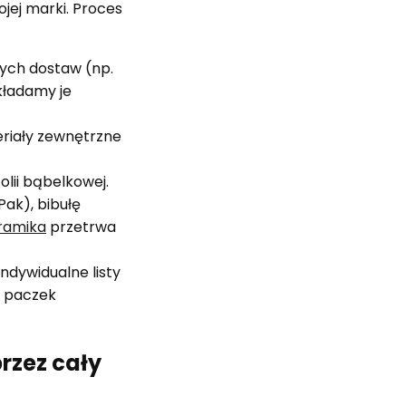
jej marki. Proces
ych dostaw (np.
układamy je
riały zewnętrzne
lii bąbelkowej.
ak), bibułę
ramika
przetrwa
ndywidualne listy
i paczek
rzez cały