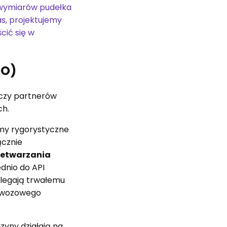
d wymiarów pudełka
as, projektujemy
cić się w
DO)
 czy partnerów
ch.
my rygorystyczne
ącznie
zetwarzania
dnio do API
dlegają trwałemu
zewozowego
yny działają na