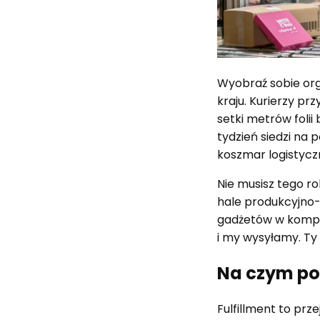
Wyobraź sobie or
kraju. Kurierzy pr
setki metrów folii
tydzień siedzi na 
koszmar logistyczn
Nie musisz tego r
hale produkcyjno
gadżetów w komp
i my wysyłamy. Ty 
Na czym po
Fulfillment to prze