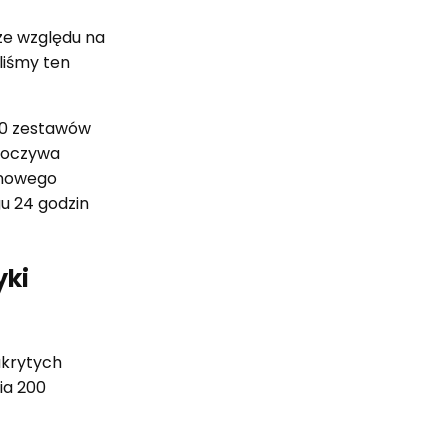
ze względu na
liśmy ten
00 zestawów
spoczywa
 nowego
u 24 godzin
yki
ukrytych
ia 200