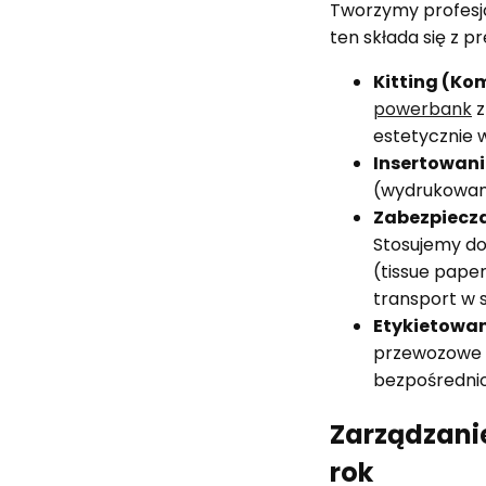
Tworzymy profesjo
ten składa się z 
Kitting (Ko
powerbank
z
estetycznie
Insertowani
(wydrukowany
Zabezpiecza
Stosujemy do
(tissue pape
transport w s
Etykietowan
przewozowe n
bezpośrednio
Zarządzani
rok