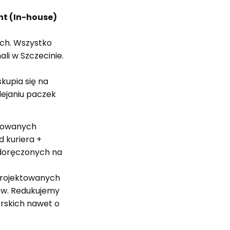
ent (In-house)
ch. Wszystko
hali w Szczecinie.
skupia się na
klejaniu paczek
zowanych
 kuriera +
doręczonych na
rojektowanych
ów. Redukujemy
erskich nawet o