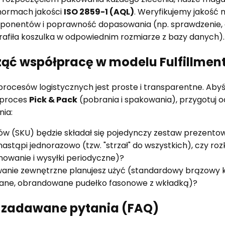
normach jakości
ISO 2859-1 (AQL)
. Weryfikujemy jakość 
onentów i poprawność dopasowania (np. sprawdzenie, 
trafiła koszulka w odpowiednim rozmiarze z bazy danych).
ząć współpracę w modelu Fulfillmen
rocesów logistycznych jest proste i transparentne. Aby
 proces
Pick & Pack
(pobrania i spakowania), przygotuj o
ia:
tów (SKU) będzie składał się pojedynczy zestaw prezento
astąpi jednorazowo (tzw. "strzał" do wszystkich), czy ro
owanie i wysyłki periodyczne)?
anie zewnętrzne planujesz użyć (standardowy brązowy 
ane, obrandowane pudełko fasonowe z wkładką)?
j zadawane pytania (FAQ)