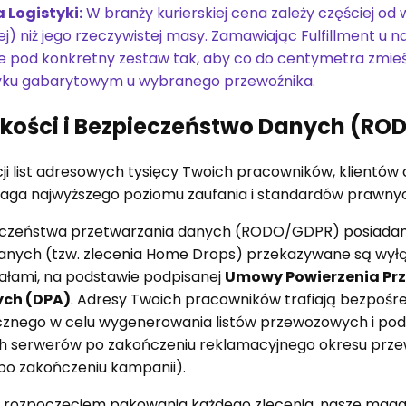
 Logistyki:
W branży kurierskiej cena zależy częściej o
) niż jego rzeczywistej masy. Zamawiając Fulfillment u n
 pod konkretny zestaw tak, aby co do centymetra zmieś
yku gabarytowym u wybranego przewoźnika.
akości i Bezpieczeństwo Danych (RO
ji list adresowych tysięcy Twoich pracowników, klientów
ga najwyższego poziomu zaufania i standardów prawny
eczeństwa przetwarzania danych (RODO/GDPR) posiada
danych (tzw. zlecenia Home Drops) przekazywane są wył
ałami, na podstawie podpisanej
Umowy Powierzenia Pr
ch (DPA)
. Adresy Twoich pracowników trafiają bezpośre
cznego w celu wygenerowania listów przewozowych i po
ych serwerów po zakończeniu reklamacyjnego okresu pr
 po zakończeniu kampanii).
 rozpoczęciem pakowania każdego zlecenia, nasze magaz