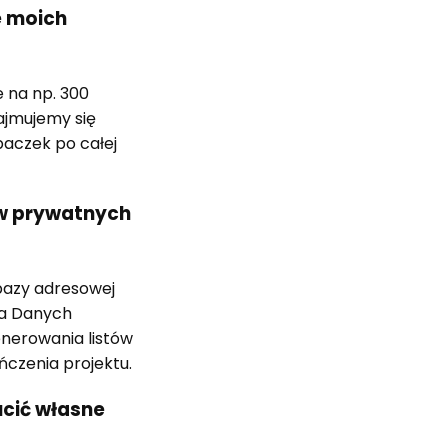
e moich
 na np. 300
ajmujemy się
paczek po całej
ów prywatnych
bazy adresowej
ia Danych
nerowania listów
czenia projektu.
cić własne