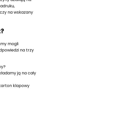
nadruku,
czy na wskazany
t?
śmy mogli
dpowiedzi na trzy
wy?
zkładamy ją na cały
karton klapowy