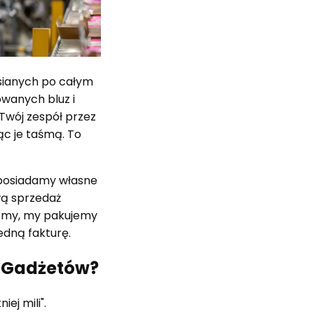
sianych po całym
owanych bluz i
 Twój zespół przez
jąc je taśmą. To
e posiadamy własne
wą sprzedaż
jemy, my pakujemy
edną fakturę.
e Gadżetów?
ej mili".