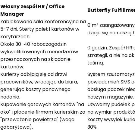
Własny zespół HR / Office
Butterfly Fulfillm
Manager
Zablokowana sala konferencyjna na
0 m² zaangażowany
5-7 dni. Sterty palet i kartonów w
dzieje się na naszej 
korytarzach.
Około 30-40 roboczogodzin
0 godzin. Zespół HR 
wykwalifikowanych menedżerów
strategii, a nie na o
przeznaczonych na składanie
taśmą.
kartonów.
Kurierzy odbijają się od drzwi
System zautomaty
pracowników, wracając do biura,
powiadomień SMS od
generując koszty ponownego
obsługa paczek nie
nadania.
naszym magazynie.
Kupowanie gotowych kartonów "na
Używamy pudełek p
a
oko" i płacenie firmom kurierskim za
na wymiar produkt
"przewożenie powietrza" (waga
koszty wysyłek kuri
gabarytowa).
30%.