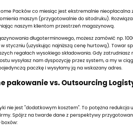
ome Packów co miesiąc jest ekstremalnie nieopłacalna 
homienia maszyn (przygotowalnie do sitodruku). Rozwiąza
niając naszym klientom przestrzeń magazynową.
agazynowania długoterminowego, możesz zamówić np. 10
 styczniu (uzyskując najniższą cenę hurtową). Towar 
szych regałach wysokiego składowania. Gdy zatrudniasz
ostu wysyłasz nam dyspozycję przez system, a my w ciąg
ojedynczą paczkę i wysyłamy ją na wskazany adres.
e pakowanie vs. Outsourcing Logist
tyki nie jest "dodatkowym kosztem". To potężna redukcja 
irmy. Spójrz na twarde dane z perspektywy przygotowan
-boxów: