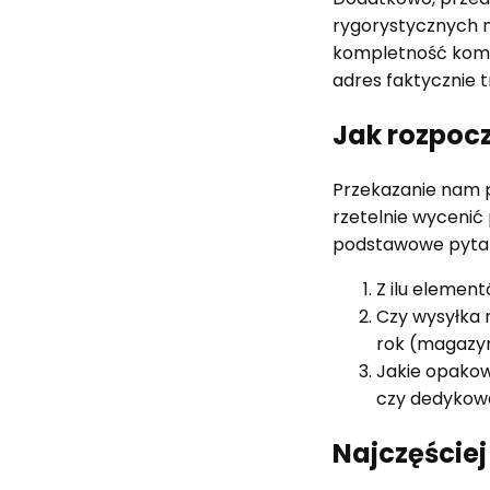
rygorystycznych 
kompletność komp
adres faktycznie 
Jak rozpoc
Przekazanie nam p
rzetelnie wycenić
podstawowe pytan
Z ilu elemen
Czy wysyłka n
rok (magazyn
Jakie opakow
czy dedykow
Najczęście