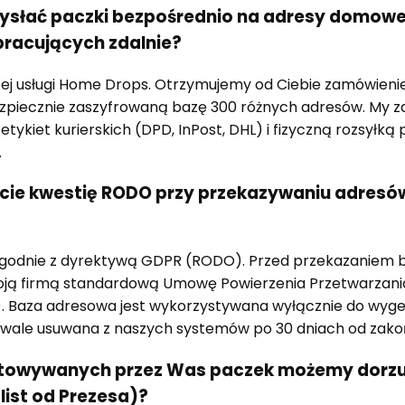
ysłać paczki bezpośrednio na adresy domow
racujących zdalnie?
zej usługi Home Drops. Otrzymujemy od Ciebie zamówienie
zpiecznie zaszyfrowaną bazę 300 różnych adresów. My z
kiet kurierskich (DPD, InPost, DHL) i fizyczną rozsyłką 
.
ecie kwestię RODO przy przekazywaniu adres
zgodnie z dyrektywą GDPR (RODO). Przed przekazaniem 
oją firmą standardową Umowę Powierzenia Przetwarzan
 Baza adresowa jest wykorzystywana wyłącznie do wyge
wale usuwana z naszych systemów po 30 dniach od zakoń
towywanych przez Was paczek możemy dorzu
 list od Prezesa)?