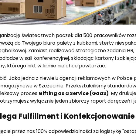
ganizację świątecznych paczek dla 500 pracowników roz
zywożą do Twojego biura palety z kubkami, sterty niespak
 bąbelkowej. Zamiast realizować strategiczne zadania HR,
podłodze w sali konferencyjnej, składając kartony i zakleja
y, którego nikt w firmie nie chce powtarzać.
obić. Jako jedna z niewielu agencji reklamowych w Polsc
-magazynowe w Szczecinie. Przekształciliśmy standardo
leksowy proces
Gifting as a Service (GaaS)
. My druku
otrzymujesz wyłącznie jeden zbiorczy raport doręczeń i j
lega Fulfillment i Konfekcjonowani
jęcie przez nas 100% odpowiedzialności za logistykę "ostatni