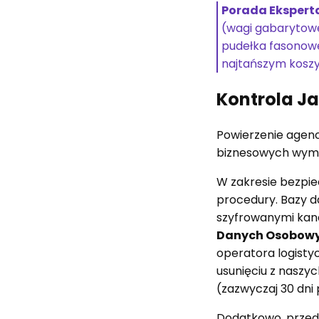
Porada Eksperta
(wagi gabarytowej
pudełka fasonowe
najtańszym kosz
Kontrola J
Powierzenie agenc
biznesowych wyma
W zakresie bezpi
procedury. Bazy 
szyfrowanymi kan
Danych Osobowy
operatora logisty
usunięciu z nasz
(zazwyczaj 30 dni
Dodatkowo, przed