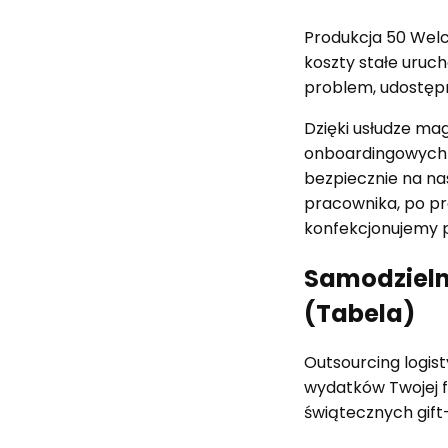
Produkcja 50 Welc
koszty stałe uruc
problem, udostęp
Dzięki usłudze m
onboardingowych w
bezpiecznie na na
pracownika, po pr
konfekcjonujemy p
Samodzieln
(Tabela)
Outsourcing logis
wydatków Twojej f
świątecznych gift