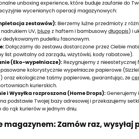
nalne unboxing experience, które buduje zaufanie do Two
precyzyjnie wycenianych operacji magazynowych:
mpletacja zestawów):
Bierzemy luźne przedmioty z różn
 nadrukiem UV,
bluzę
z haftem i bambusowy
długopis
) i 
 w dedykowanym pudełku fasonowym.
e:
Dołączamy do zestawu dostarczone przez Ciebie mate
 list powitalny od zarządu, wizytówki, kody rabatowe).
nie (Eko-wypełniacze):
Rezygnujemy z nieestetycznej fo
pasowane kolorystycznie wypełniacze papierowe (SizzleP
r) oraz ekologiczne taśmy papierowe, gwarantując, że
ce
ortowniach kurierskich.
ie i Wysyłka rozproszona (Home Drops):
Generujemy i
a podstawie Twojej bazy adresowej i przekazujemy setk
 do rąk kurierów w jednym dniu.
e magazynem: Zamów raz, wysyłaj p