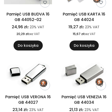
Pamięć USB BUDVA 16
Pamięć USB KARTA 16
GB 44052-02
GB 44024
24,96 zł
19,27 zł
z
23%
VAT
z
23%
VAT
20,29 zł
bez VAT
15,67 zł
bez VAT
Do koszyka
Do koszyka
Pamięć USB VERONA 16
Pamięć USB VENEZIA 16
GB 44027
GB 44034
23,14 zł
21,13 zł
z
23%
VAT
z
23%
VAT