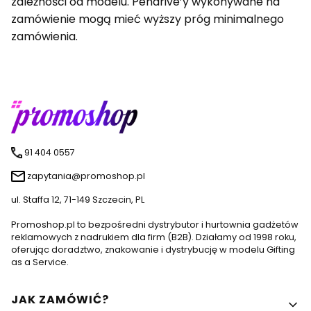
zależności od modelu. Pendrive’y wykonywane na
zamówienie mogą mieć wyższy próg minimalnego
zamówienia.
91 404 0557
zapytania@promoshop.pl
ul. Staffa 12, 71-149 Szczecin, PL
Promoshop.pl to bezpośredni dystrybutor i hurtownia gadżetów
reklamowych z nadrukiem dla firm (B2B). Działamy od 1998 roku,
oferując doradztwo, znakowanie i dystrybucję w modelu Gifting
as a Service.
Linki w stopce
JAK ZAMÓWIĆ?