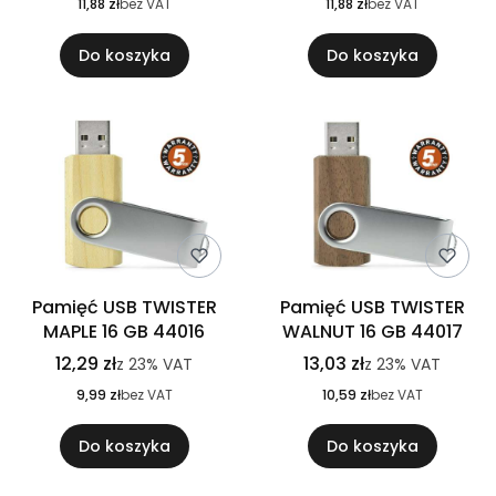
11,88 zł
bez VAT
11,88 zł
bez VAT
Do koszyka
Do koszyka
Pamięć USB TWISTER
Pamięć USB TWISTER
MAPLE 16 GB 44016
WALNUT 16 GB 44017
12,29 zł
13,03 zł
z
23%
VAT
z
23%
VAT
9,99 zł
bez VAT
10,59 zł
bez VAT
Do koszyka
Do koszyka