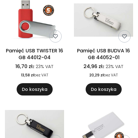
Pamięć USB TWISTER 16
Pamięć USB BUDVA 16
GB 44012-04
GB 44052-01
16,70 zł
24,96 zł
z
23%
VAT
z
23%
VAT
13,58 zł
bez VAT
20,29 zł
bez VAT
Do koszyka
Do koszyka