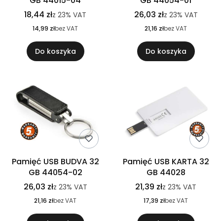
GB 44015-04
GB 44054-01
18,44 zł
26,03 zł
z
23%
VAT
z
23%
VAT
14,99 zł
bez VAT
21,16 zł
bez VAT
Do koszyka
Do koszyka
Pamięć USB BUDVA 32
Pamięć USB KARTA 32
GB 44054-02
GB 44028
26,03 zł
21,39 zł
z
23%
VAT
z
23%
VAT
21,16 zł
bez VAT
17,39 zł
bez VAT