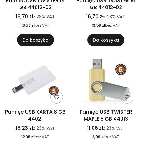
Pamięć USB TWISTER 16
Pamięć USB TWISTER 16
GB 44012-02
GB 44012-03
16,70 zł
16,70 zł
z
23%
VAT
z
23%
VAT
13,58 zł
bez VAT
13,58 zł
bez VAT
Do koszyka
Do koszyka
Pamięć USB KARTA 8 GB
Pamięć USB TWISTER
44021
MAPLE 8 GB 44013
15,23 zł
11,06 zł
z
23%
VAT
z
23%
VAT
12,38 zł
bez VAT
8,99 zł
bez VAT