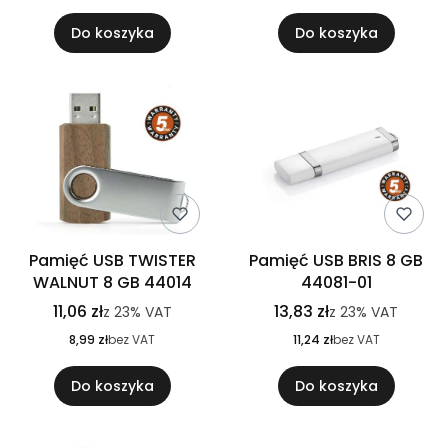
Do koszyka
Do koszyka
Pamięć USB TWISTER
Pamięć USB BRIS 8 GB
WALNUT 8 GB 44014
44081-01
11,06 zł
13,83 zł
z
23%
VAT
z
23%
VAT
8,99 zł
bez VAT
11,24 zł
bez VAT
Do koszyka
Do koszyka