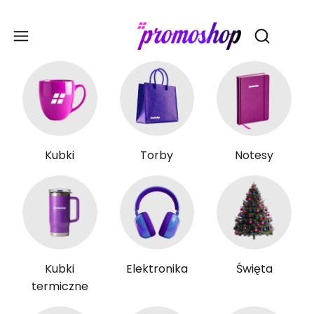
Gadże
Otwórz wy
Kubki
Torby
Notesy
Kubki
Elektronika
Święta
termiczne