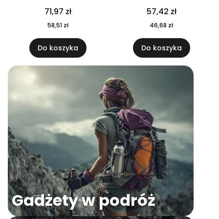
04
71,97 zł
57,42 zł
58,51 zł
46,68 zł
Do koszyka
Do koszyka
Gadżety w podróż