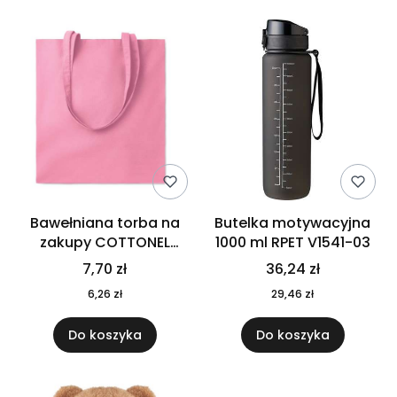
Bawełniana torba na
Butelka motywacyjna
zakupy COTTONEL
1000 ml RPET V1541-03
COLOUR++ MO9846-11
7,70 zł
36,24 zł
6,26 zł
29,46 zł
Do koszyka
Do koszyka