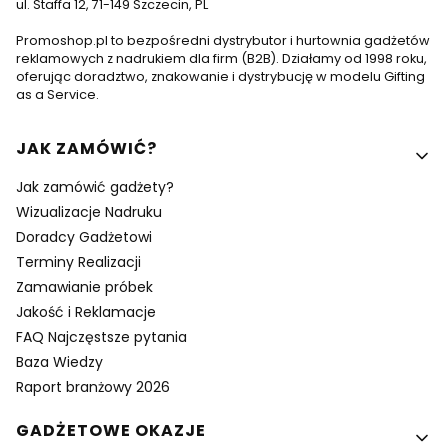
ul. Staffa 12, 71-149 Szczecin, PL
Promoshop.pl to bezpośredni dystrybutor i hurtownia gadżetów
reklamowych z nadrukiem dla firm (B2B). Działamy od 1998 roku,
oferując doradztwo, znakowanie i dystrybucję w modelu Gifting
as a Service.
Linki w stopce
JAK ZAMÓWIĆ?
Jak zamówić gadżety?
Wizualizacje Nadruku
Doradcy Gadżetowi
Terminy Realizacji
Zamawianie próbek
Jakość i Reklamacje
FAQ Najczęstsze pytania
Baza Wiedzy
Raport branżowy 2026
GADŻETOWE OKAZJE