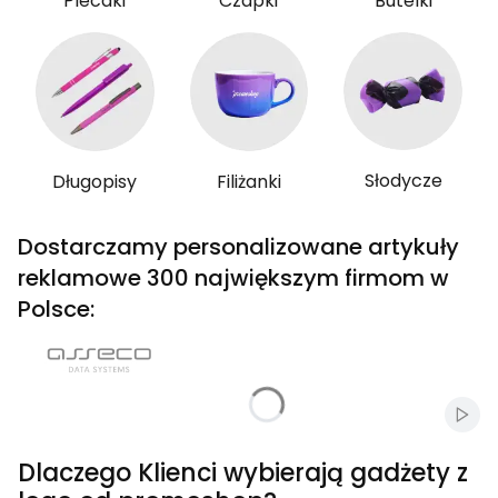
Plecaki
Czapki
Butelki
Słodycze
Długopisy
Filiżanki
Dostarczamy personalizowane artykuły
reklamowe 300 największym firmom w
Polsce:
Włąc
Dlaczego Klienci wybierają gadżety z