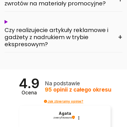
zwrotów na materiały promocyjne?
Czy realizujecie artykuły reklamowe i
+
gadżety z nadrukiem w trybie
ekspresowym?
4.9
Na podstawie
95
opinii
z całego okresu
Ocena
Jak zbieramy opinie?
Agata
zweryfikowano