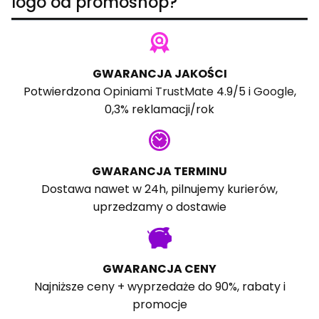
logo od promoshop?
GWARANCJA JAKOŚCI
Potwierdzona
Opiniami TrustMate
4.9/5 i
Google
,
0,3% reklamacji/rok
GWARANCJA TERMINU
Dostawa nawet w 24h, pilnujemy kurierów,
uprzedzamy o dostawie
GWARANCJA CENY
Najniższe ceny + wyprzedaże do 90%, rabaty i
promocje