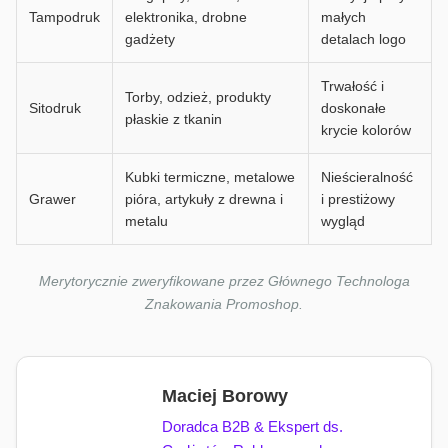
Tampodruk
elektronika, drobne
małych
gadżety
detalach logo
Trwałość i
Torby, odzież, produkty
Sitodruk
doskonałe
płaskie z tkanin
krycie kolorów
Kubki termiczne, metalowe
Nieścieralność
Grawer
pióra, artykuły z drewna i
i prestiżowy
metalu
wygląd
Merytorycznie zweryfikowane przez Głównego Technologa
Znakowania Promoshop.
Maciej Borowy
Doradca B2B & Ekspert ds.