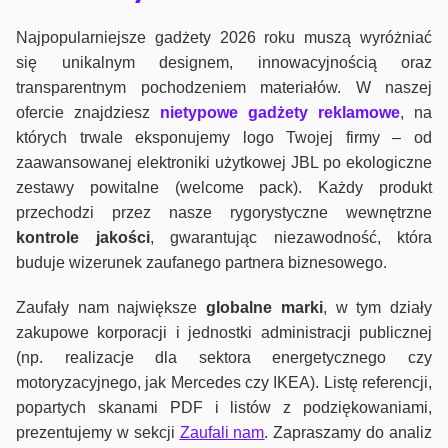
Najpopularniejsze gadżety 2026 roku muszą wyróżniać
się unikalnym designem, innowacyjnością oraz
transparentnym pochodzeniem materiałów. W naszej
ofercie znajdziesz
nietypowe gadżety reklamowe
, na
których trwale eksponujemy logo Twojej firmy – od
zaawansowanej elektroniki użytkowej JBL po ekologiczne
zestawy powitalne (welcome pack). Każdy produkt
przechodzi przez nasze rygorystyczne wewnętrzne
kontrole jako
ści
, gwarantując niezawodność, która
buduje wizerunek zaufanego partnera biznesowego.
Zaufały nam największe
globalne marki
, w tym działy
zakupowe korporacji i jednostki administracji publicznej
(np. realizacje dla sektora energetycznego czy
motoryzacyjnego, jak Mercedes czy IKEA). Listę referencji,
popartych skanami PDF i listów z podziękowaniami,
prezentujemy w sekcji
Zaufali nam
. Zapraszamy do analiz