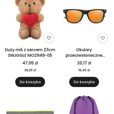
Duży miś z sercem 23cm
Okulary
SNUGGLE MO2949-05
przeciwsłoneczne
CALIFORNIA TOUCH
47,05 zł
20,17 zł
MO9617-10
38,25 zł
16,40 zł
Do koszyka
Do koszyka