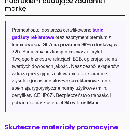
nadrukiem budujące zaufanie i
markę
Promoshop.pl dostarcza certyfikowane
tanie
gadżety reklamowe
oraz asortyment premium z
terminowością
SLA na poziomie 99% i dostawą w
72h.
Budujemy bezkompromisowy autorytet
Twojego biznesu w relacjach B2B, opierając się na
twardych dowodach jakości. Nasz zespół ekspertów
wdraża precyzyjne znakowanie oraz starannie
wyselekcjonowane
akcesoria reklamowe
, które
spełniają rygorystyczne normy użytkowe (m.in.
certyfikaty CE, IP67). Bezpieczeństwo transakcji
potwierdza nasz ocena
4.9/5 w TrustMate.
Skuteczne materiały promocyjne