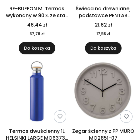
RE-BUFFON M. Termos
Świeca na drewnianej
wykonany w 90% ze stali
podstawce PENTAS
nierdzewnej
MO6282-40
46,44 zł
21,62 zł
pochodzącej z
37,76 zł
17,58 zł
recyklingu 520 ml 94294
Do koszyka
Do koszyka
Termos dwuścienny 1L
Zegar ścienny z PP MURO
HELSINKI LARGE MO6373-
MO2851-07