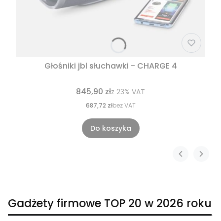
Głośniki jbl słuchawki - CHARGE 4
845,90 zł
z
23%
VAT
687,72 zł
bez VAT
Do koszyka
Gadżety firmowe TOP 20 w 2026 roku