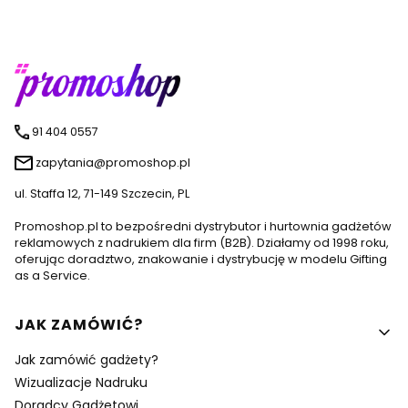
91 404 0557
zapytania@promoshop.pl
ul. Staffa 12, 71-149 Szczecin, PL
Promoshop.pl to bezpośredni dystrybutor i hurtownia gadżetów
reklamowych z nadrukiem dla firm (B2B). Działamy od 1998 roku,
oferując doradztwo, znakowanie i dystrybucję w modelu Gifting
as a Service.
Linki w stopce
JAK ZAMÓWIĆ?
Jak zamówić gadżety?
Wizualizacje Nadruku
Doradcy Gadżetowi