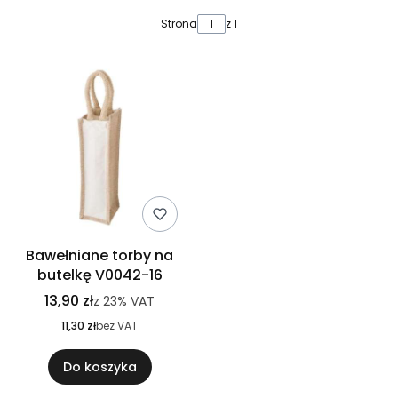
Lista produktów
Strona
z 1
Bawełniane torby na
butelkę V0042-16
13,90 zł
z
23%
VAT
11,30 zł
bez VAT
Do koszyka