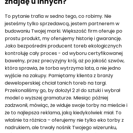
znajdę u innych?
To pytanie trafia w sedno tego, co robimy. Nie
jesteśmy tylko sprzedawcą, jestem partnerem w
budowaniu Twojej marki. Większość firm oferuje po
prostu produkt, my oferujemy historię i gwarancję.
Jako bezpośredni producent toreb ekologicznych
kontroluję cały proces - od wyboru certyfikowanej
bawełny, przez precyzyjny krój, aż po jakość szwów,
która sprawia, że torba wytrzyma lata, a nie jedno
wyjście na zakupy. Pamiętamy klienta z branży
deweloperskiej; chciał tanich toreb na targi.
Przekonaliśmy go, by dołożył 2 zł do sztuki i wybrał
model o wyższej gramaturze. Miesiąc później
zadzwonił, mówiąc, że widuje swoje torby na mieście i
że to najlepsza reklama, jaką kiedykolwiek miał. To
właśnie ta różnica – oferujemy nie tylko eko torby z
nadrukiem, ale trwały nośnik Twojego wizerunku,