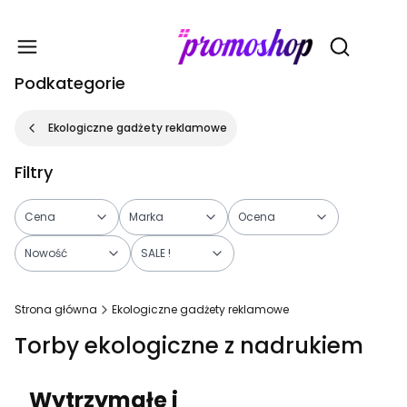
Gadże
Otwórz wy
Podkategorie
Ekologiczne gadżety reklamowe
Filtry
Cena
Marka
Ocena
Nowość
SALE !
Koniec filtrów
Strona główna
Ekologiczne gadżety reklamowe
Torby ekologiczne z nadrukiem
Wytrzymałe i