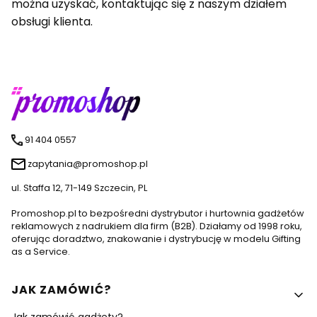
można uzyskać, kontaktując się z naszym działem
obsługi klienta.
91 404 0557
zapytania@promoshop.pl
ul. Staffa 12, 71-149 Szczecin, PL
Promoshop.pl to bezpośredni dystrybutor i hurtownia gadżetów
reklamowych z nadrukiem dla firm (B2B). Działamy od 1998 roku,
oferując doradztwo, znakowanie i dystrybucję w modelu Gifting
as a Service.
Linki w stopce
JAK ZAMÓWIĆ?
Jak zamówić gadżety?