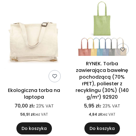
RYNEK. Torba
zawierająca bawełnę
pochodzącą (70%
rPET), poliester z
Ekologiczna torba na
recyklingu (30%) (140
laptopa
g/m²) 92920
70,00 zł
5,95 zł
z
23%
VAT
z
23%
VAT
56,91 zł
bez VAT
4,84 zł
bez VAT
Do koszyka
Do koszyka