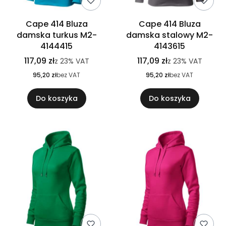
Cape 414 Bluza
Cape 414 Bluza
damska turkus M2-
damska stalowy M2-
4144415
4143615
117,09 zł
117,09 zł
z
23%
VAT
z
23%
VAT
95,20 zł
bez VAT
95,20 zł
bez VAT
Do koszyka
Do koszyka