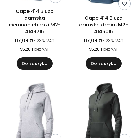
Cape 414 Bluza
damska
Cape 414 Bluza
ciemnoniebieski M2-
damska denim M2-
4148715
4146015
117,09 zł
117,09 zł
z
23%
VAT
z
23%
VAT
95,20 zł
bez VAT
95,20 zł
bez VAT
Do koszyka
Do koszyka