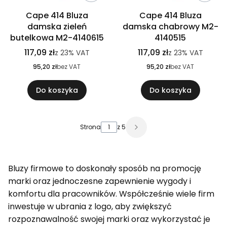
Cape 414 Bluza
Cape 414 Bluza
damska zieleń
damska chabrowy M2-
butelkowa M2-4140615
4140515
117,09 zł
117,09 zł
z
23%
VAT
z
23%
VAT
95,20 zł
bez VAT
95,20 zł
bez VAT
Do koszyka
Do koszyka
Strona
z 5
Bluzy firmowe to doskonały sposób na promocję
marki oraz jednoczesne zapewnienie wygody i
komfortu dla pracowników. Współcześnie wiele firm
inwestuje w ubrania z logo, aby zwiększyć
rozpoznawalność swojej marki oraz wykorzystać je