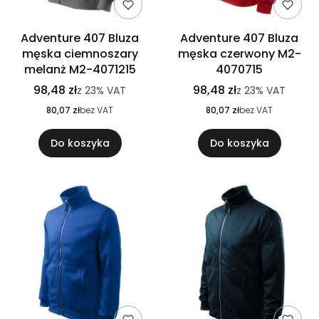
Adventure 407 Bluza
Adventure 407 Bluza
męska ciemnoszary
męska czerwony M2-
melanż M2-4071215
4070715
98,48 zł
98,48 zł
z
23%
VAT
z
23%
VAT
80,07 zł
bez VAT
80,07 zł
bez VAT
Do koszyka
Do koszyka