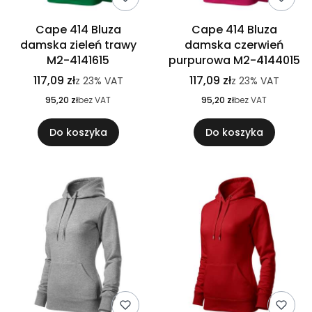
Cape 414 Bluza
Cape 414 Bluza
damska zieleń trawy
damska czerwień
M2-4141615
purpurowa M2-4144015
117,09 zł
117,09 zł
z
23%
VAT
z
23%
VAT
95,20 zł
bez VAT
95,20 zł
bez VAT
Do koszyka
Do koszyka