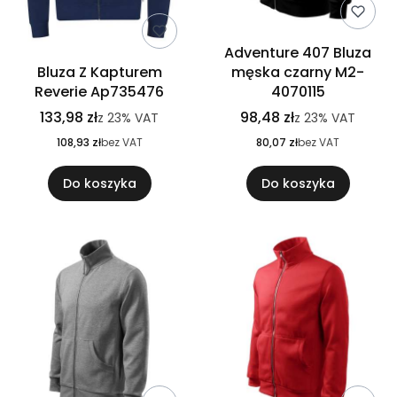
Adventure 407 Bluza
Bluza Z Kapturem
męska czarny M2-
Reverie Ap735476
4070115
133,98 zł
98,48 zł
z
23%
VAT
z
23%
VAT
108,93 zł
bez VAT
80,07 zł
bez VAT
Do koszyka
Do koszyka