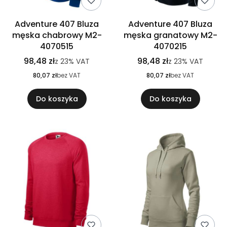
Adventure 407 Bluza
Adventure 407 Bluza
męska chabrowy M2-
męska granatowy M2-
4070515
4070215
98,48 zł
98,48 zł
z
23%
VAT
z
23%
VAT
80,07 zł
bez VAT
80,07 zł
bez VAT
Do koszyka
Do koszyka