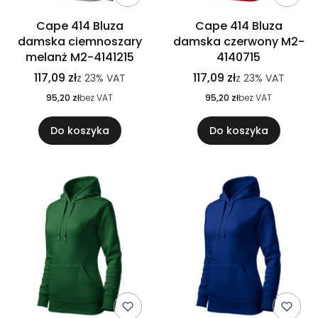
Cape 414 Bluza
Cape 414 Bluza
damska ciemnoszary
damska czerwony M2-
melanż M2-4141215
4140715
117,09 zł
117,09 zł
z
23%
VAT
z
23%
VAT
95,20 zł
bez VAT
95,20 zł
bez VAT
Do koszyka
Do koszyka