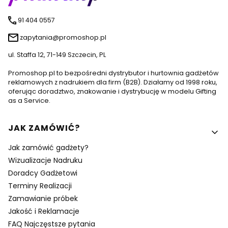
91 404 0557
zapytania@promoshop.pl
ul. Staffa 12, 71-149 Szczecin, PL
Promoshop.pl to bezpośredni dystrybutor i hurtownia gadżetów
reklamowych z nadrukiem dla firm (B2B). Działamy od 1998 roku,
oferując doradztwo, znakowanie i dystrybucję w modelu Gifting
as a Service.
Linki w stopce
JAK ZAMÓWIĆ?
Jak zamówić gadżety?
Wizualizacje Nadruku
Doradcy Gadżetowi
Terminy Realizacji
Zamawianie próbek
Jakość i Reklamacje
FAQ Najczęstsze pytania