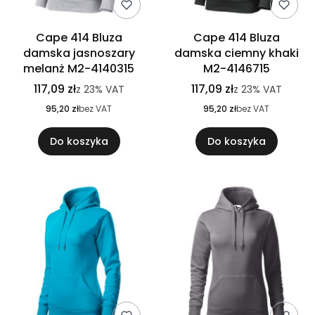
Cape 414 Bluza
Cape 414 Bluza
damska jasnoszary
damska ciemny khaki
melanż M2-4140315
M2-4146715
117,09 zł
117,09 zł
z
23%
VAT
z
23%
VAT
95,20 zł
bez VAT
95,20 zł
bez VAT
Do koszyka
Do koszyka