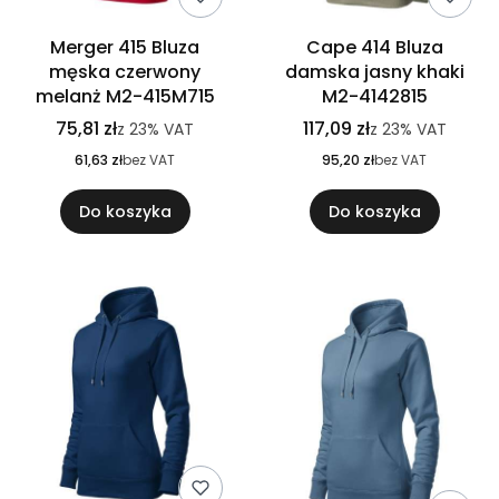
Merger 415 Bluza
Cape 414 Bluza
męska czerwony
damska jasny khaki
melanż M2-415M715
M2-4142815
75,81 zł
117,09 zł
z
23%
VAT
z
23%
VAT
61,63 zł
bez VAT
95,20 zł
bez VAT
Do koszyka
Do koszyka