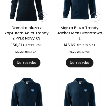
Damska bluza z
Męska Bluza Trendy
kapturem Adler Trendy
Jacket Men Granatowa
ZIPPER Navy XS
L
150,31 zł
146,62 zł
z
23%
VAT
z
23%
VAT
122,20 zł
bez VAT
119,20 zł
bez VAT
Do koszyka
Do koszyka