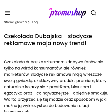
Gadże
Otwórz wy
Strona główna
Blog
Czekolada Dubajska - słodycze
reklamowe mają nowy trend!
Czekolada dubajska szturmem zdobywa fanów nie
tylko na wśród konsumantów, ale również -
marketerów. Słodycze reklamowe mają wreszcze
swoją gwiazdę: ekskluzywny produkt premium, który
naturalnie kojarzy się z prestiżem, luksusem i
egzotyką oraz - co najważneijsze - obłędnie smakuje.
Warto przyjrzeć się tej modzie oraz sposobom w jaki
można ją wykrozystac do budowania relacji
biznesowych.