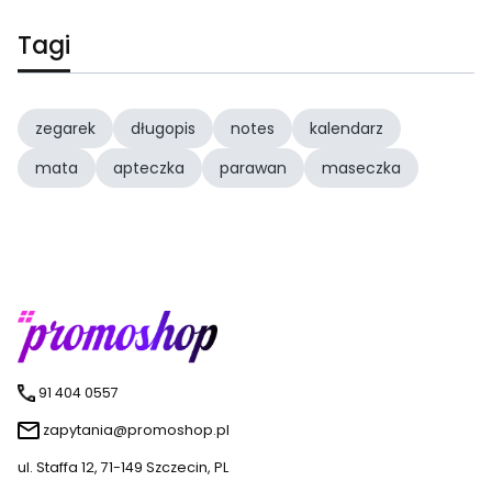
Tagi
zegarek
długopis
notes
kalendarz
mata
apteczka
parawan
maseczka
91 404 0557
zapytania@promoshop.pl
ul. Staffa 12, 71-149 Szczecin, PL