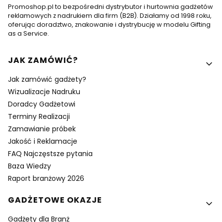
Promoshop.pl to bezpośredni dystrybutor i hurtownia gadżetów
reklamowych z nadrukiem dla firm (B2B). Działamy od 1998 roku,
oferując doradztwo, znakowanie i dystrybucję w modelu Gifting
as a Service.
Linki w stopce
JAK ZAMÓWIĆ?
Jak zamówić gadżety?
Wizualizacje Nadruku
Doradcy Gadżetowi
Terminy Realizacji
Zamawianie próbek
Jakość i Reklamacje
FAQ Najczęstsze pytania
Baza Wiedzy
Raport branżowy 2026
GADŻETOWE OKAZJE
Gadżety dla Branż