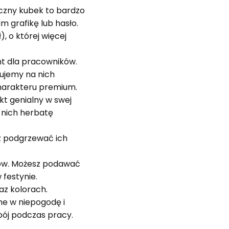
czny kubek to bardzo
m grafikę lub hasło.
, o której więcej
nt dla pracowników.
sujemy na nich
 charakteru premium.
kt genialny w swej
z nich herbatę
z podgrzewać ich
tów. Możesz podawać
festynie.
az kolorach.
e w niepogodę i
pój podczas pracy.