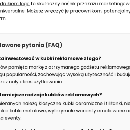
drukiem logo
to skuteczny nośnik przekazu marketingow
uniwersalne. Możesz wręczyć je pracownikom, potencjaln
ym.
adawane pytania (FAQ)
zainwestować w kubki reklamowe z logo?
ów pamięta markę z otrzymanego gadżetu reklamowego,
ngu popularności, zachowując wysoką użyteczność i budu
zez cały okres użytkowania.
ularniejsze rodzaje kubków reklamowych?
ieranych należą klasyczne kubki ceramiczne i filiżanki, n
ckie kubki metalowe, wytrzymałe warianty emaliowane or
a eventy.