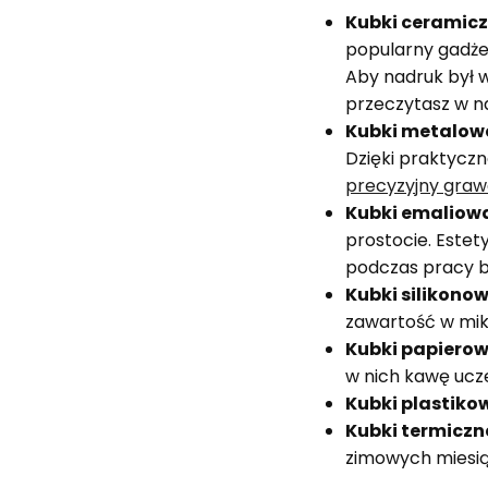
Kubki ceramic
popularny gadżet
Aby nadruk był w
przeczytasz w n
Kubki metalow
Dzięki praktyczn
precyzyjny graw
Kubki emaliow
prostocie. Estet
podczas pracy b
Kubki silikono
zawartość w mik
Kubki papiero
w nich kawę ucz
Kubki plastiko
Kubki termiczn
zimowych miesią