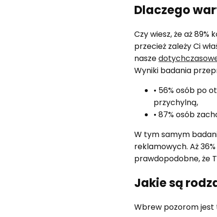
Dlaczego war
Czy wiesz, że aż 89%
przecież zależy Ci wł
nasze
dotychczasowe 
Wyniki badania przep
• 56% osób po ot
przychylną,
• 87% osób zacho
W tym samym badaniu 
reklamowych. Aż 36%
prawdopodobne, że Two
Jakie są rod
Wbrew pozorom jest t