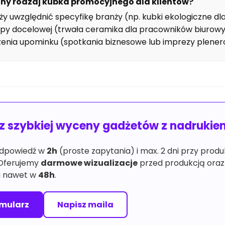
lny rodzaj kubka promocyjnego dla klientów?
ży uwzględnić specyfikę branży (np. kubki ekologiczne d
 grupy docelowej (trwała ceramika dla pracowników biurow
zenia upominku (spotkania biznesowe lub imprezy plener
sz szybkiej wyceny gadżetów z nadruki
dpowiedź w
2h
(proste zapytania) i max. 2 dni przy prod
 Oferujemy
darmowe wizualizacje
przed produkcją ora
ji nawet w
48h
.
rmularz
Napisz maila