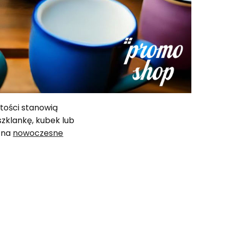
rtości stanowią
szklankę, kubek lub
ę na
nowoczesne