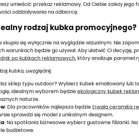
sz umieścić przekaz reklamowy. Od Ciebie zależy jego f
wości oddziaływania na odbiorcę.
dealny rodzaj kubka promocyjnego?
 skupia się wyłącznie na wyglądzie wizualnym. Nie zapom
kich warunkach będzie go używał. Aby ułatwić Ci decyzję, 
dnik po kubkach reklamowych
, który analizuje parametr
aj kubka, uwzględnij:
zisz sklep typu outdoor? Wybierz kubek emaliowany lub te
logię, idealnym wyborem będzie
ekologiczny kubek rekl
jaznych naturze.
ów
: Dla pracowników najlepsza będzie
trwała ceramika r
rsie sprawdzi się model z unikalnym designem.
ia
: Na spotkania biznesowe wybierz gustowne filiżanki. N
le budżetowe.