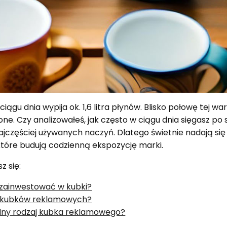
iągu dnia wypija ok. 1,6 litra płynów. Blisko połowę tej wa
one. Czy analizowałeś, jak często w ciągu dnia sięgasz po 
 najczęściej używanych naczyń. Dlatego świetnie nadają si
 które budują codzienną ekspozycję marki.
z się:
zainwestować w kubki?
e kubków reklamowych?
lny rodzaj kubka reklamowego?