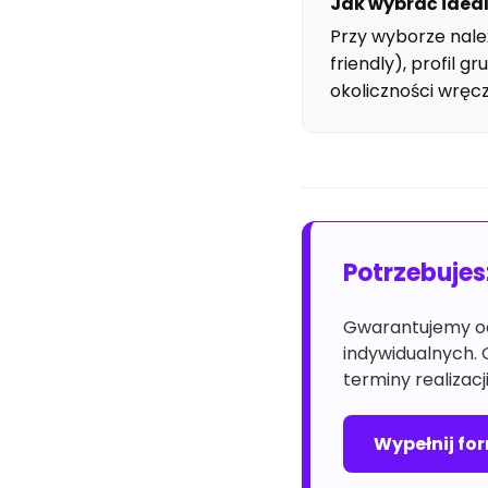
Jak wybrać idea
Przy wyborze nale
friendly), profil
okoliczności wręc
Potrzebuje
Gwarantujemy o
indywidualnych.
terminy realizac
Wypełnij fo