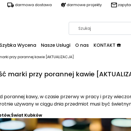
darmowa dostawa
darmowe projekty
zapyt
Szybka Wycena
Nasze Usługi
O nas
KONTAKT ☎️
marki przy porannej kawie [AKTUALIZACJA]
ść marki przy porannej kawie [AKTUALI
 porannej kawy, w czasie przerwy w pracy i przy wieczo
krotnie używany w ciągu dnia przedmiot musi być świetn
etów
,
Świat Kubków