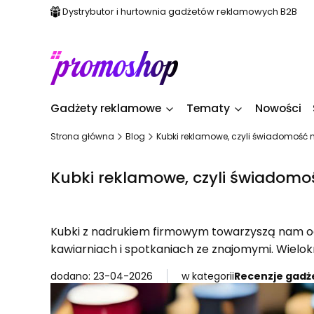
Dystrybutor i hurtownia gadżetów reklamowych B2B
Gadżety reklamowe
Tematy
Nowości
Strona główna
Blog
Kubki reklamowe, czyli świadomość 
Kubki reklamowe, czyli świadomo
Kubki z nadrukiem firmowym towarzyszą nam od
kawiarniach i spotkaniach ze znajomymi. Wielo
dodano: 23-04-2026
w kategorii
Recenzje gadż