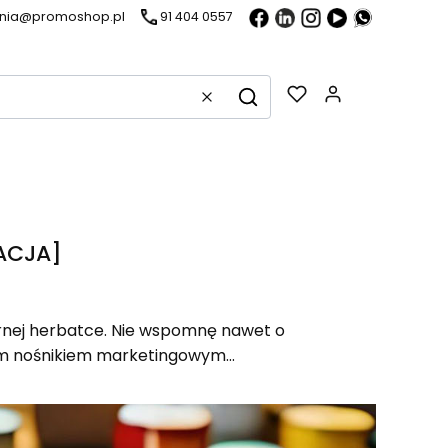
ania@promoshop.pl
91 404 0557
Gadżety w k
Wyczyść
Szukaj
ZACJA]
rnej herbatce. Nie wspomnę nawet o
ym nośnikiem marketingowym...