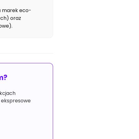
la marek eco-
ych) oraz
owe).
em?
ukcjach
z ekspresowe