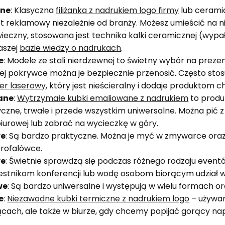
zne
: Klasyczna
filiżanka z nadrukiem logo firmy
lub cerami
 reklamowy niezależnie od branży. Możesz umieścić na ni
ieczny, stosowana jest technika kalki ceramicznej (wypał)
aszej
bazie wiedzy o nadrukach
.
e
: Modele ze stali nierdzewnej to świetny wybór na preze
ej pokrywce można je bezpiecznie przenosić. Często sto
er laserowy
, który jest nieścieralny i dodaje produktom
ane
:
Wytrzymałe kubki emaliowane z nadrukiem
to produ
yczne, trwałe i przede wszystkim uniwersalne. Można pić 
iurowej lub zabrać na wycieczkę w góry.
we
: Są bardzo praktyczne. Można je myć w zmywarce ora
rofalówce.
we
: Świetnie sprawdzą się podczas różnego rodzaju even
estnikom konferencji lub wodę osobom biorącym udział w 
we
: Są bardzo uniwersalne i występują w wielu formach or
e
:
Niezawodne kubki termiczne z nadrukiem logo
– używan
cach, ale także w biurze, gdy chcemy popijać gorący na