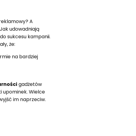
 reklamowy? A
. Jak udowadniają
 do sukcesu kampanii.
ły, że:
rmie na bardziej
arności
gadżetów
i upominek. Wielce
wyjść im naprzeciw.