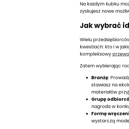
Na każdym kubku może
zyskujesz nowe możli
Jak wybrać i
Wielu przedsiębiorców
kwestiach: kto i w ja
kompleksowy
przewo
Zatem wybierając rodz
Branżę
: Prowad
stawiasz na eko
materiałów przy
Grupę odbiorc
nagroda w konku
Formę wręczen
wystarczą mode