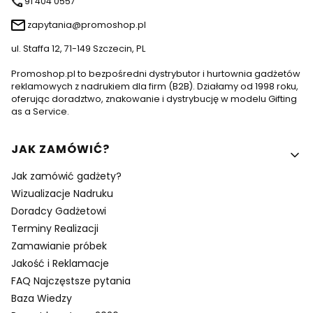
91 404 0557
zapytania@promoshop.pl
ul. Staffa 12, 71-149 Szczecin, PL
Promoshop.pl to bezpośredni dystrybutor i hurtownia gadżetów
reklamowych z nadrukiem dla firm (B2B). Działamy od 1998 roku,
oferując doradztwo, znakowanie i dystrybucję w modelu Gifting
as a Service.
Linki w stopce
JAK ZAMÓWIĆ?
Jak zamówić gadżety?
Wizualizacje Nadruku
Doradcy Gadżetowi
Terminy Realizacji
Zamawianie próbek
Jakość i Reklamacje
FAQ Najczęstsze pytania
Baza Wiedzy