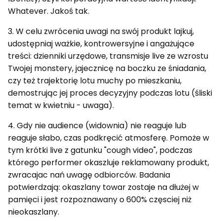
Whatever. Jakoś tak.
3. W celu zwrócenia uwagi na swój produkt lajkuj,
udostępniaj ważkie, kontrowersyjne i angażujące
treści: dzienniki urzędowe, transmisje live ze wzrostu
Twojej monstery, jajecznicę na boczku ze śniadania,
czy też trajektorię lotu muchy po mieszkaniu,
demostrując jej proces decyzyjny podczas lotu (śliski
temat w kwietniu - uwaga).
4. Gdy nie audience (widownia) nie reaguje lub
reaguje słabo, czas podkręcić atmosferę. Pomoże w
tym krótki live z gatunku "cough video", podczas
którego performer okaszluje reklamowany produkt,
zwracajac nań uwagę odbiorców. Badania
potwierdzają: okaszlany towar zostaje na dłużej w
pamięci i jest rozpoznawany o 600% częsciej niż
nieokaszlany.