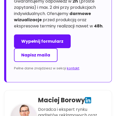
Gwarantujemy odpowiedź w
2h
(proste
zapytania) i max. 2 dni przy produkcjach
indywidualnych. Oferujemy
darmowe
wizualizacje
przed produkcją oraz
ekspresowe terminy realizacji nawet w
48h
.
Wypełnij formularz
Napisz maila
Pełne dane znajdziesz w sekcji
kontakt
.
Maciej Borowy
Doradca i ekspert rynku
gadżetów reklamowych oraz