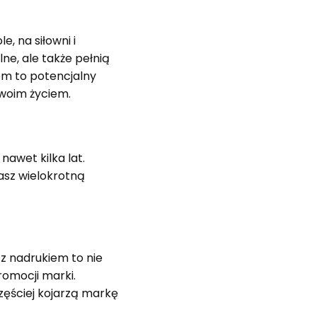
, na siłowni i
ne, ale także pełnią
em to potencjalny
swoim życiem.
nawet kilka lat.
asz wielokrotną
 z nadrukiem to nie
romocji marki.
częściej kojarzą markę