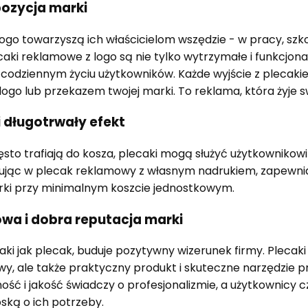
pozycja marki
ogo towarzyszą ich właścicielom wszędzie - w pracy, szkole
aki reklamowe z logo są nie tylko wytrzymałe i funkcjonal
codziennym życiu użytkowników. Każde wyjście z plecaki
logo lub przekazem twojej marki. To reklama, która żyje 
i długotrwały efekt
ęsto trafiają do kosza, plecaki mogą służyć użytkownikowi 
tując w plecak reklamowy z własnym nadrukiem, zapewni
rki przy minimalnym koszcie jednostkowym.
owa i dobra reputacja marki
aki jak plecak, buduje pozytywny wizerunek firmy. Plecaki
y, ale także praktyczny produkt i skuteczne narzędzie p
ość i jakość świadczy o profesjonalizmie, a użytkownicy 
oską o ich potrzeby.