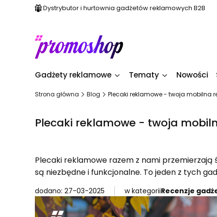
Dystrybutor i hurtownia gadżetów reklamowych B2B
Gadżety reklamowe
Tematy
Nowości
Strona główna
Blog
Plecaki reklamowe - twoja mobilna 
Plecaki reklamowe - twoja mobil
Plecaki reklamowe razem z nami przemierzają ś
są niezbędne i funkcjonalne. To jeden z tych ga
dodano: 27-03-2025
w kategorii
Recenzje gadż