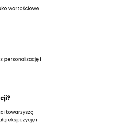
jako wartościowe
 personalizację i
cji?
ści towarzyszą
łą ekspozycję i