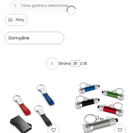
Tanie gadżety reklamowe
Filtry
Domyślne
Lista produktów
Strona
z 25