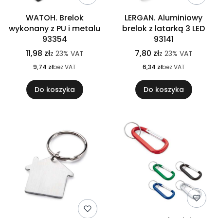
WATOH. Brelok
LERGAN. Aluminiowy
wykonany z PU i metalu
brelok z latarką 3 LED
93354
93141
11,98 zł
7,80 zł
z
23%
VAT
z
23%
VAT
9,74 zł
bez VAT
6,34 zł
bez VAT
Do koszyka
Do koszyka