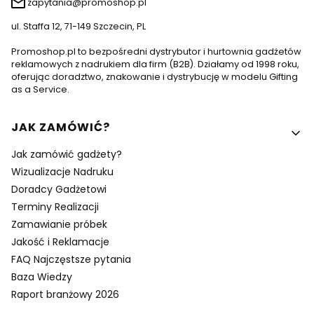
zapytania@promoshop.pl
ul. Staffa 12, 71-149 Szczecin, PL
Promoshop.pl to bezpośredni dystrybutor i hurtownia gadżetów
reklamowych z nadrukiem dla firm (B2B). Działamy od 1998 roku,
oferując doradztwo, znakowanie i dystrybucję w modelu Gifting
as a Service.
Linki w stopce
JAK ZAMÓWIĆ?
Jak zamówić gadżety?
Wizualizacje Nadruku
Doradcy Gadżetowi
Terminy Realizacji
Zamawianie próbek
Jakość i Reklamacje
FAQ Najczęstsze pytania
Baza Wiedzy
Raport branżowy 2026