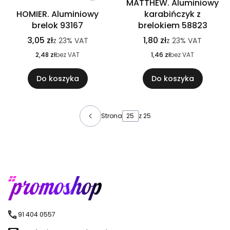
MATTHEW. Aluminiowy
HOMIER. Aluminiowy
karabińczyk z
brelok 93167
brelokiem 58823
3,05 zł
1,80 zł
z
23%
VAT
z
23%
VAT
2,48 zł
bez VAT
1,46 zł
bez VAT
Do koszyka
Do koszyka
Strona
z 25
91 404 0557