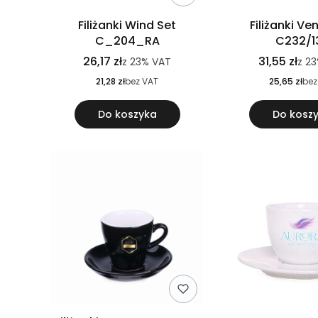
Filiżanki Wind Set
Filiżanki Ve
C_204_RA
C232/1
26,17 zł
31,55 zł
z
23%
VAT
z
23
21,28 zł
bez VAT
25,65 zł
bez
Do koszyka
Do kosz