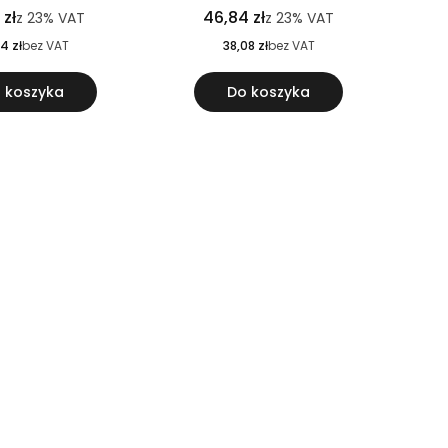
 zł
46,84 zł
z
23%
VAT
z
23%
VAT
4 zł
bez VAT
38,08 zł
bez VAT
 koszyka
Do koszyka