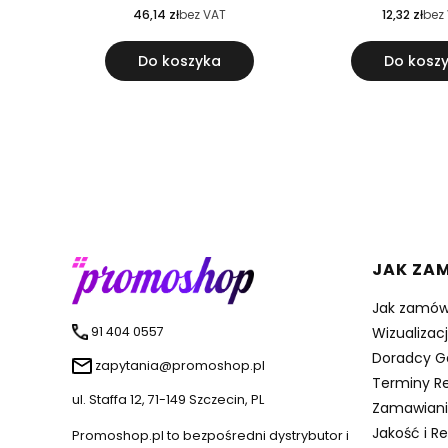
46,14 zł
bez VAT
12,32 zł
bez
Do koszyka
Do kosz
Linki 
JAK ZA
Jak zamów
91 404 0557
Wizualizac
Doradcy G
zapytania@promoshop.pl
Terminy Re
ul. Staffa 12, 71-149 Szczecin, PL
Zamawiani
Jakość i R
Promoshop.pl to bezpośredni dystrybutor i