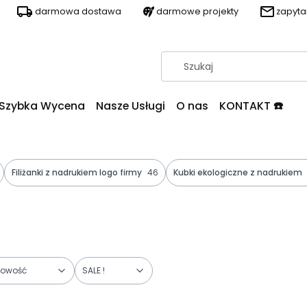
darmowa dostawa
darmowe projekty
zapyt
Szybka Wycena
Nasze Usługi
O nas
KONTAKT ☎️
Filiżanki z nadrukiem logo firmy
46
Kubki ekologiczne z nadrukiem
owość
SALE !