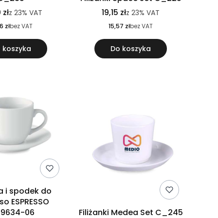
 zł
19,15 zł
z
23%
VAT
z
23%
VAT
6 zł
bez VAT
15,57 zł
bez VAT
 koszyka
Do koszyka
ka i spodek do
so ESPRESSO
9634-06
Filiżanki Medea Set C_245