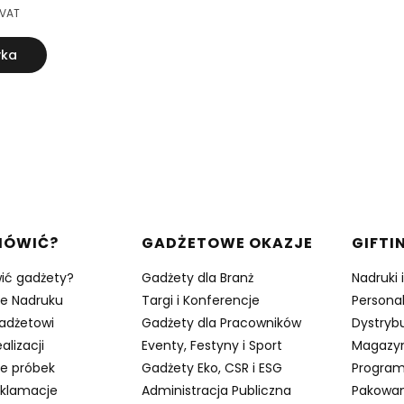
 VAT
yka
w stopce
MÓWIĆ?
GADŻETOWE OKAZJE
GIFTI
ić gadżety?
Gadżety dla Branż
Nadruki 
je Nadruku
Targi i Konferencje
Persona
adżetowi
Gadżety dla Pracowników
Dystrybu
alizacji
Eventy, Festyny i Sport
Magazy
e próbek
Gadżety Eko, CSR i ESG
Program
eklamacje
Administracja Publiczna
Pakowan