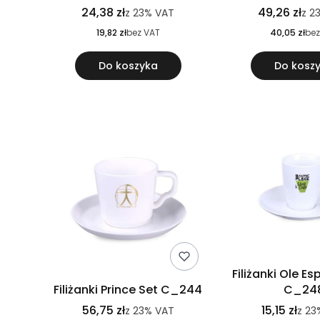
24,38 zł
49,26 zł
z
23%
VAT
z
2
19,82 zł
bez VAT
40,05 zł
bez
Do koszyka
Do kosz
Filiżanki Ole E
Filiżanki Prince Set C_244
C_24
56,75 zł
15,15 zł
z
23%
VAT
z
23