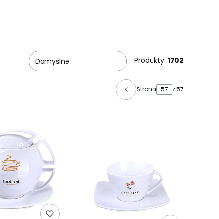
Produkty:
1702
Domyślne
Strona
z 57