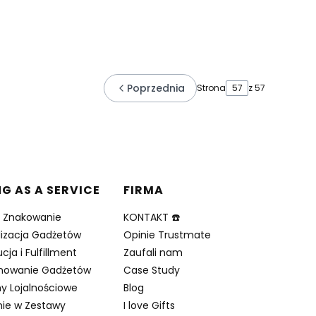
Poprzednia
Strona
z 57
NG AS A SERVICE
FIRMA
i Znakowanie
KONTAKT ☎️
lizacja Gadżetów
Opinie Trustmate
cja i Fulfillment
Zaufali nam
nowanie Gadżetów
Case Study
y Lojalnościowe
Blog
ie w Zestawy
I love Gifts