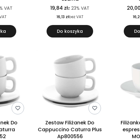
19,84 zł
20,00
3%
VAT
z
23%
VAT
 VAT
16,13 zł
bez VAT
16,2
yka
Do koszyka
Do
anek Do
Zestaw Filiżanek Do
Filiżan
aturra
Cappuccino Caturra Plus
espres
52
Ap800556
MO