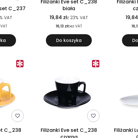
Filiżanki Eve set C_238
Filiżank
a set C_237
biała
c
19,84 zł
19,84
%
VAT
z
23%
VAT
 VAT
16,13 zł
bez VAT
16,1
yka
Do koszyka
Do
set C_238
Filiżanki Eve set C_238
Filiżanki 
czarna