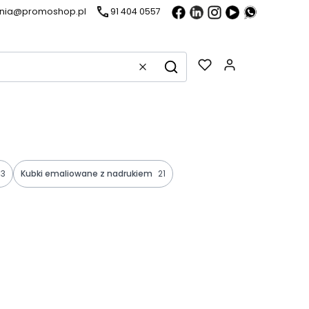
ania@promoshop.pl
91 404 0557
Gadżety w k
Wyczyść
Szukaj
3
Kubki emaliowane z nadrukiem
21