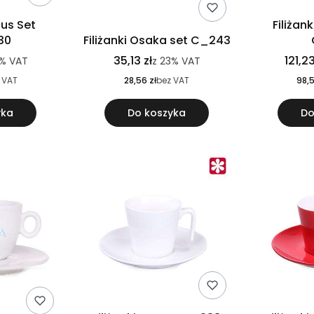
nus Set
Filiżan
30
Filiżanki Osaka set C_243
35,13 zł
121,23
%
VAT
z
23%
VAT
 VAT
28,56 zł
bez VAT
98,5
yka
Do koszyka
Do