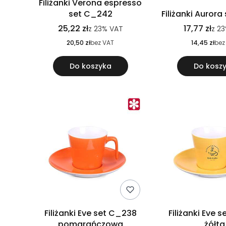
Filiżanki Verona espresso
set C_242
Filiżanki Auror
25,22 zł
17,77 zł
z
23%
VAT
z
23
20,50 zł
bez VAT
14,45 zł
bez
Do koszyka
Do kosz
Filiżanki Eve set C_238
Filiżanki Eve 
pomarańczowa
żółta