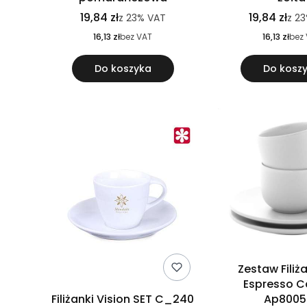
19,84 zł
19,84 zł
z
23%
VAT
z
2
16,13 zł
bez VAT
16,13 zł
bez
Do koszyka
Do kosz
Zestaw Filiż
Espresso C
Filiżanki Vision SET C_240
Ap8005