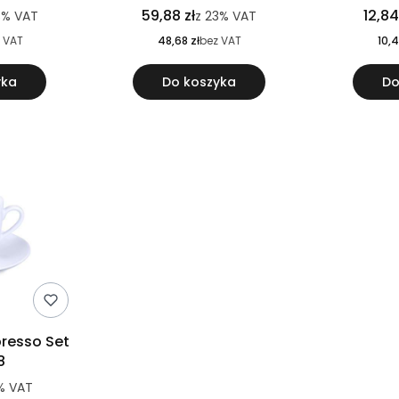
59,88 zł
12,84
3%
VAT
z
23%
VAT
 VAT
48,68 zł
bez VAT
10,4
yka
Do koszyka
Do
spresso Set
8
%
VAT