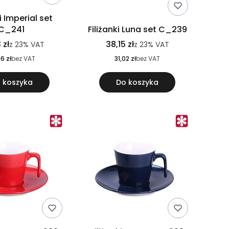
ki Imperial set
C_241
Filiżanki Luna set C_239
 zł
38,15 zł
z
23%
VAT
z
23%
VAT
6 zł
bez VAT
31,02 zł
bez VAT
 koszyka
Do koszyka