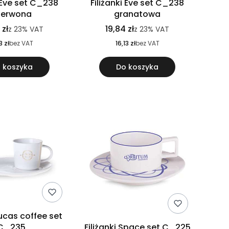
i Eve set C_238
Filiżanki Eve set C_238
zerwona
granatowa
 zł
19,84 zł
z
23%
VAT
z
23%
VAT
3 zł
bez VAT
16,13 zł
bez VAT
 koszyka
Do koszyka
Lucas coffee set
C_235
Filiżanki Space set C_225