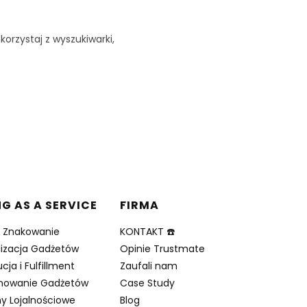
korzystaj z wyszukiwarki,
NG AS A SERVICE
FIRMA
i Znakowanie
KONTAKT ☎️
lizacja Gadżetów
Opinie Trustmate
cja i Fulfillment
Zaufali nam
nowanie Gadżetów
Case Study
y Lojalnościowe
Blog