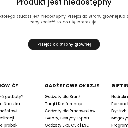
Produkt jest niedostępny
tórego szukasz jest niedostępny. Przejdź do Strony głównej lub s
żeby znaleźć to, co Cię interesuje.
Przejdź do Strony głównej
w stopce
MÓWIĆ?
GADŻETOWE OKAZJE
GIFTI
ić gadżety?
Gadżety dla Branż
Nadruki 
je Nadruku
Targi i Konferencje
Persona
adżetowi
Gadżety dla Pracowników
Dystrybu
alizacji
Eventy, Festyny i Sport
Magazy
e próbek
Gadżety Eko, CSR i ESG
Program