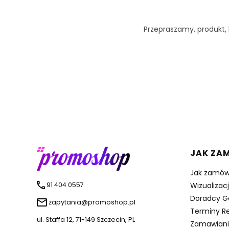
Przepraszamy, produkt, k
Linki 
JAK ZA
Jak zamów
91 404 0557
Wizualizac
Doradcy G
zapytania@promoshop.pl
Terminy Re
ul. Staffa 12, 71-149 Szczecin, PL
Zamawiani