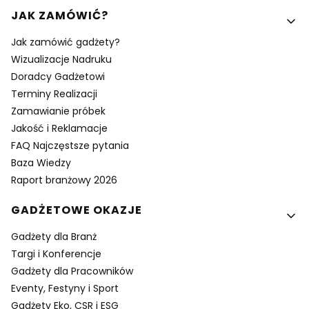
Linki w stopce
JAK ZAMÓWIĆ?
Jak zamówić gadżety?
Wizualizacje Nadruku
Doradcy Gadżetowi
Terminy Realizacji
Zamawianie próbek
Jakość i Reklamacje
FAQ Najczęstsze pytania
Baza Wiedzy
Raport branżowy 2026
GADŻETOWE OKAZJE
Gadżety dla Branż
Targi i Konferencje
Gadżety dla Pracowników
Eventy, Festyny i Sport
Gadżety Eko, CSR i ESG