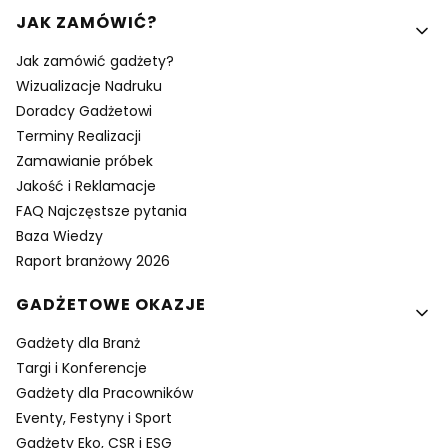
Linki w stopce
JAK ZAMÓWIĆ?
Jak zamówić gadżety?
Wizualizacje Nadruku
Doradcy Gadżetowi
Terminy Realizacji
Zamawianie próbek
Jakość i Reklamacje
FAQ Najczęstsze pytania
Baza Wiedzy
Raport branżowy 2026
GADŻETOWE OKAZJE
Gadżety dla Branż
Targi i Konferencje
Gadżety dla Pracowników
Eventy, Festyny i Sport
Gadżety Eko, CSR i ESG